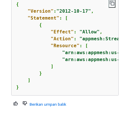
{
"Version"
:
"2012-10-17"
,

"Statement"
: [

{
"Effect"
: 
"Allow"
,

"Action"
: 
"appmesh:StreamAg
"Resource"
: [

"arn:aws:appmesh:us-eas
"arn:aws:appmesh:us-eas
            ]

        }

    ]

}
Berikan umpan balik