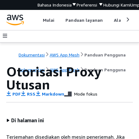
Bahasa Indonesia
Preferensi
Hubungi Kami
Ump
Mulai
Panduan layanan
Alat devel
Dokumentasi
AWS App Mesh
Panduan Pengguna
Otorisasi Proxy
Dokumentasi
AWS App Mesh
Panduan Pengguna
Utusan
PDF
RSS
Markdown
Mode fokus
Di halaman ini
Terjemahan disediakan oleh mesin penerjemah. Jika