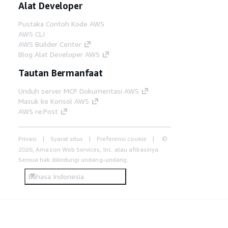
Alat Developer
Pustaka Contoh Kode AWS
AWS CLI
AWS Builder Center
Blog Alat Developer AWS
Tautan Bermanfaat
Unduh server MCP Dokumentasi AWS
Masuk ke Konsol AWS
AWS re:Post
Privasi
Syarat situs
Preferensi cookie
©
2026, Amazon Web Services, Inc. atau afiliasinya.
Semua hak dilindungi undang-undang.
Bahasa Indonesia