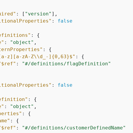
uired"
: [
"version"
],

itionalProperties"
: 
false
efinitions"
: 
{
e"
: 
"object"
,

ternProperties"
: 
{
[a-z][a-zA-Z\\d_-]
{
0,63}$"
: 
{
"$ref"
: 
"#/definitions/flagDefinition"
itionalProperties"
: 
false
efinition"
: 
{
e"
: 
"object"
,

perties"
: 
{
ame"
: 
{
"$ref"
: 
"#/definitions/customerDefinedName"