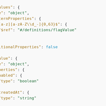
alues"
: 
{
e"
: 
"object"
,

ternProperties"
: 
{
[a-z][a-zA-Z\\d_-]
{
0,63}$"
: 
{
"$ref"
: 
"#/definitions/flagValue"
itionalProperties"
: 
false
alue"
: 
{
e"
: 
"object"
,

perties"
: 
{
nabled"
: 
{
"type"
: 
"boolean"
createdAt"
: 
{
"type"
: 
"string"