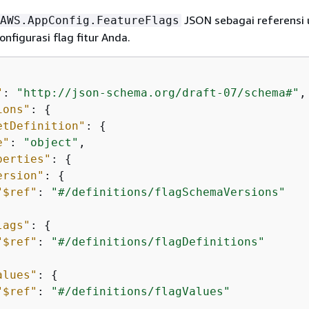
JSON sebagai referensi 
AWS.AppConfig.FeatureFlags
figurasi flag fitur Anda.
"
: 
"http://json-schema.org/draft-07/schema#"
,

ions"
: 
{
etDefinition"
: 
{
e"
: 
"object"
,

perties"
: 
{
ersion"
: 
{
"$ref"
: 
"#/definitions/flagSchemaVersions"
lags"
: 
{
"$ref"
: 
"#/definitions/flagDefinitions"
alues"
: 
{
"$ref"
: 
"#/definitions/flagValues"