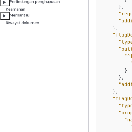
Perlindungan penghapusan
      },

Keamanan
"req
Memantau
"add
Riwayat dokumen
    },

"flagD
"typ
"pat
"^
        }

      },

"add
    },

"flagD
"typ
"pro
"n