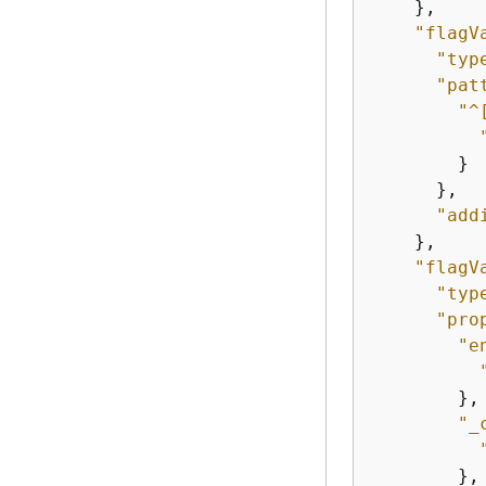
    },

"flagV
"typ
"pat
"^
        }

      },

"add
    },

"flagV
"typ
"pro
"e
        },

"_
        },
