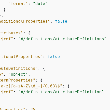
"format"
: 
"date"
 }

,

additionalProperties"
: 
false
ttributes"
: 
{
"$ref"
: 
"#/definitions/attributeDefinitions"
itionalProperties"
: 
false
buteDefinitions"
: 
{
e"
: 
"object"
,

ternProperties"
: 
{
[a-z][a-zA-Z\\d_-]
{
0,63}$"
: 
{
"$ref"
: 
"#/definitions/attributeDefinition"
Properties"
: 
25
,
