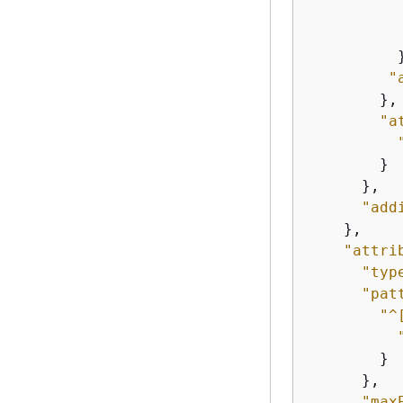
           
          }
"
        },

"a
        }

      },

"add
    },

"attri
"typ
"pat
"^
        }

      },

"max