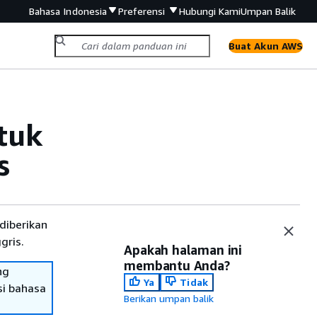
Bahasa Indonesia
Preferensi
Hubungi Kami
Umpan Balik
Buat Akun AWS
tuk
s
diberikan
gris.
Apakah halaman ini
membantu Anda?
ng
Ya
Tidak
si bahasa
Berikan umpan balik