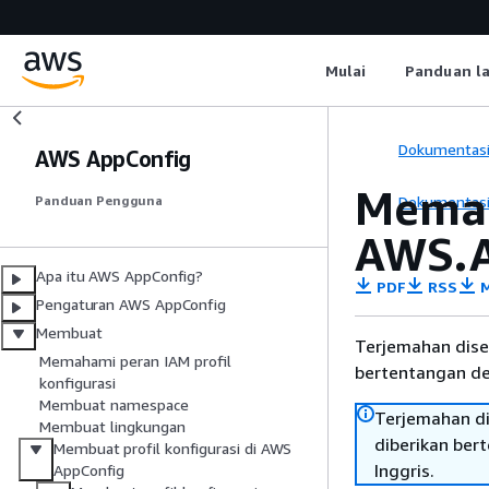
Mulai
Panduan l
Dokumentas
AWS AppConfig
Memah
Dokumentas
Panduan Pengguna
AWS.A
Apa itu AWS AppConfig?
PDF
RSS
M
Pengaturan AWS AppConfig
Membuat
Terjemahan dise
Memahami peran IAM profil
bertentangan den
konfigurasi
Membuat namespace
Terjemahan di
Membuat lingkungan
diberikan ber
Membuat profil konfigurasi di AWS
Inggris.
AppConfig