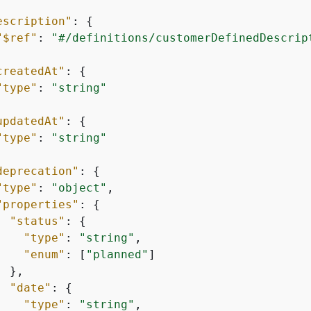
escription"
: 
{
"$ref"
: 
"#/definitions/customerDefinedDescrip
createdAt"
: 
{
"type"
: 
"string"
updatedAt"
: 
{
"type"
: 
"string"
deprecation"
: 
{
"type"
: 
"object"
,

"properties"
: 
{
"status"
: 
{
"type"
: 
"string"
,

"enum"
: [
"planned"
]

 },

"date"
: 
{
"type"
: 
"string"
,
