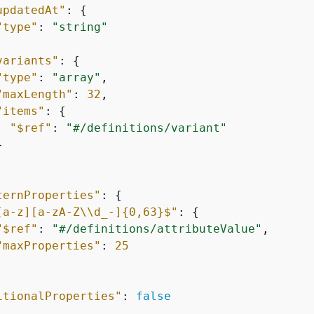
updatedAt"
: 
{
"type"
: 
"string"
variants"
: 
{
"type"
: 
"array"
,

"maxLength"
: 
32
,

"items"
: 
{
"$ref"
: 
"#/definitions/variant"


ternProperties"
: 
{
[a-z][a-zA-Z\\d_-]
{
0,63}$"
: 
{
"$ref"
: 
"#/definitions/attributeValue"
,

"maxProperties"
: 
25
itionalProperties"
: 
false