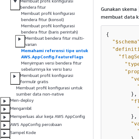
Membuat profil konfigurasi
bendera fitur
Gunakan skema
Membuat profil konfigurasi
membuat data kon
bendera fitur (konsol)
Membuat profil konfigurasi
bendera fitur (baris perintah)
{
Membuat bendera fitur multi-
"$schema
varian
"definit
Memahami referensi tipe untuk
"flagS
AWS.AppConfig.FeatureFlags
Menyimpan versi bendera fitur
"typ
sebelumnya ke versi baru
"pro
Membuat profil konfigurasi
"v
formulir gratis
Membuat profil konfigurasi untuk
        },

sumber data non-native
Men-deploy
"f
Mengambil
        },

Memperluas alur kerja AWS AppConfig
"v
AWS AppConfig percobaan
Sampel Kode
        }
