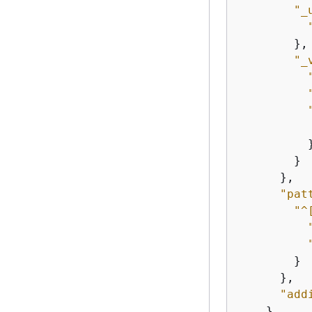
"_
        },

"_
          }
        }

      },

"pat
"^
        }

      },

"add
    },
