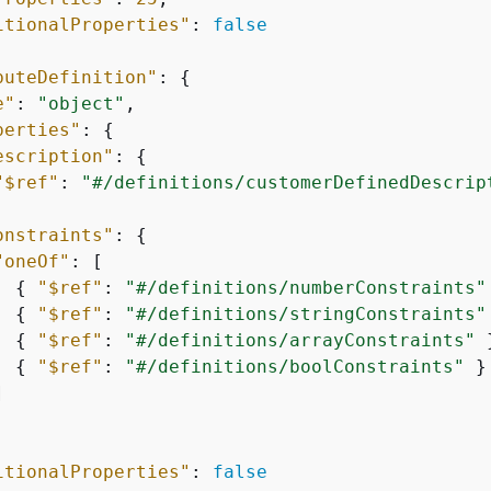
itionalProperties"
: 
false
buteDefinition"
: 
{
e"
: 
"object"
,

perties"
: 
{
escription"
: 
{
"$ref"
: 
"#/definitions/customerDefinedDescrip
onstraints"
: 
{
"oneOf"
: [

{
"$ref"
: 
"#/definitions/numberConstraints"
{
"$ref"
: 
"#/definitions/stringConstraints"
{
"$ref"
: 
"#/definitions/arrayConstraints"
 
{
"$ref"
: 
"#/definitions/boolConstraints"
 }



itionalProperties"
: 
false