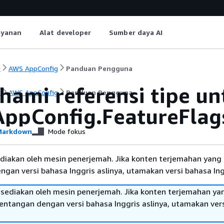
ayanan
Alat developer
Sumber daya AI
i
AWS AppConfig
Panduan Pengguna
ami referensi tipe un
i
AWS AppConfig
Panduan Pengguna
ppConfig.FeatureFlag
arkdown
Mode fokus
diakan oleh mesin penerjemah. Jika konten terjemahan yang 
gan versi bahasa Inggris aslinya, utamakan versi bahasa Ing
sediakan oleh mesin penerjemah. Jika konten terjemahan ya
tentangan dengan versi bahasa Inggris aslinya, utamakan ver