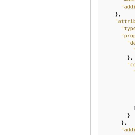
"add
    },

"attri
"typ
"pro
"d
        },

"c
          ]
        }

      },

"add