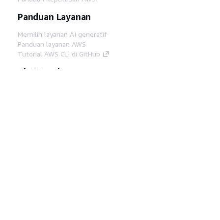
Panduan Layanan
Memilih layanan AI generatif
Panduan layanan AWS
Tutorial AWS CLI di GitHub
Alat Developer
Pustaka Contoh Kode AWS
AWS CLI
AWS Builder Center
Blog Alat Developer AWS
Tautan Bermanfaat
Unduh server MCP Dokumentasi AWS
Masuk ke Konsol AWS
AWS re:Post
Privasi
Syarat situs
Preferensi cookie
©
2026, Amazon Web Services, Inc. atau afiliasinya.