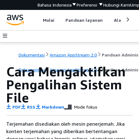
Bahasa Indonesia
Preferensi
Hubungi Kami
Ump
Mulai
Panduan layanan
Alat devel
Dokumentasi
Amazon AppStream 2.0
Cara Mengaktifkan
Dokumentasi
Amazon AppStream 2.0
Panduan Administ
Pengalihan Sistem
File
PDF
RSS
Markdown
Mode fokus
Terjemahan disediakan oleh mesin penerjemah. Jika
konten terjemahan yang diberikan bertentangan
dengan versi bahasa Inggris aslinya, utamakan versi