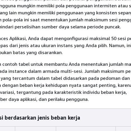
ngguna mungkin memiliki pola penggunaan intermiten atau s
ang lain mungkin memiliki penggunaan yang konsisten sepanj
n pola-pola ini saat menentukan jumlah maksimum sesi pen
indari perselisihan sumber daya selama periode puncak.
es Aplikasi, Anda dapat mengonfigurasi maksimal 50 sesi 
epas dari jenis atau ukuran instans yang Anda pilih. Namun, in
bukan batas yang disarankan.
lah contoh tabel untuk membantu Anda menentukan jumlah 
ada instance dalam armada multi-sesi. Jumlah maksimum p
 yang tercantum dalam tabel didasarkan pada pedoman dan
 dengan beban kerja kehidupan nyata sangat penting, karena
variasi, tergantung pada karakteristik individu beban kerja,
er daya aplikasi, dan perilaku pengguna.
 berdasarkan jenis beban kerja