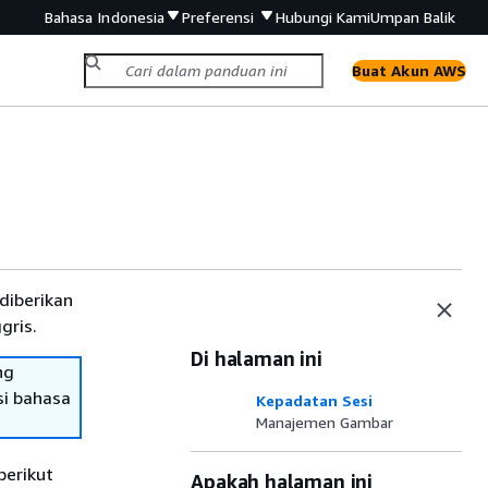
Bahasa Indonesia
Preferensi
Hubungi Kami
Umpan Balik
Buat Akun AWS
diberikan
gris.
Di halaman ini
ng
si bahasa
Kepadatan Sesi
Manajemen Gambar
berikut
Apakah halaman ini