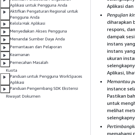
Aplikasi untuk Pengguna Anda
Aplikasi dan
Aktifkan Pengaturan Regional untuk
Pengujian ki
Pengguna Anda
diharapkan 
Kelola Hak Aplikasi
respons, dan
Menyediakan Akses Pengguna
dampak sesi
Menandai Sumber Daya Anda
instans yang
Pemantauan dan Pelaporan
instans yan
Keamanan
ukuran insta
Pemecahan Masalah
selengkapny
Kuota
Aplikasi, liha
Panduan untuk Pengguna WorkSpaces
Memantau p
Aplikasi
instance se
Panduan Pengembang SDK Ekstensi
Pastikan ba
Riwayat Dokumen
untuk menghi
melihat metr
selengkapnya
Pertimbangk
memahami pe