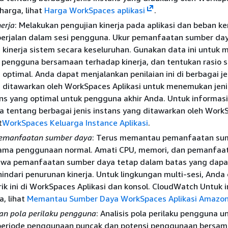
 harga, lihat
Harga WorkSpaces aplikasi
.
nerja
: Melakukan pengujian kinerja pada aplikasi dan beban ke
berjalan dalam sesi pengguna. Ukur pemanfaatan sumber da
 kinerja sistem secara keseluruhan. Gunakan data ini untuk m
 pengguna bersamaan terhadap kinerja, dan tentukan rasio s
 optimal. Anda dapat menjalankan penilaian ini di berbagai je
g ditawarkan oleh WorkSpaces Aplikasi untuk menemukan jeni
ns yang optimal untuk pengguna akhir Anda. Untuk informasi
a tentang berbagai jenis instans yang ditawarkan oleh Work
t
WorkSpaces Keluarga Instance Aplikasi
.
emanfaatan sumber daya
: Terus memantau pemanfaatan su
lama penggunaan normal. Amati CPU, memori, dan pemanfaat
hwa pemanfaatan sumber daya tetap dalam batas yang dapa
ndari penurunan kinerja. Untuk lingkungan multi-sesi, Anda
ik ini di WorkSpaces Aplikasi dan konsol. CloudWatch Untuk 
, lihat
Memantau Sumber Daya WorkSpaces Aplikasi Amazo
an pola perilaku pengguna
: Analisis pola perilaku pengguna u
riode penggunaan puncak dan potensi penggunaan bersam