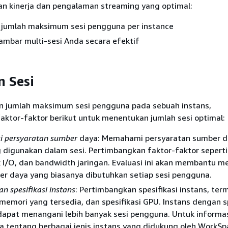
n kinerja dan pengalaman streaming yang optimal:
jumlah maksimum sesi pengguna per instance
ambar multi-sesi Anda secara efektif
 Sesi
 jumlah maksimum sesi pengguna pada sebuah instans,
aktor-faktor berikut untuk menentukan jumlah sesi optimal:
i persyaratan sumber
daya: Memahami persyaratan sumber d
g digunakan dalam sesi. Pertimbangkan faktor-faktor seperti
k I/O, dan bandwidth jaringan. Evaluasi ini akan membantu 
er daya yang biasanya dibutuhkan setiap sesi pengguna.
n spesifikasi instans
: Pertimbangkan spesifikasi instans, ter
memori yang tersedia, dan spesifikasi GPU. Instans dengan sp
 dapat menangani lebih banyak sesi pengguna. Untuk informa
a tentang berbagai jenis instans yang didukung oleh WorkSp