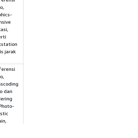
o,
Graphics.g4dn. *
hics-
nsive
kasi,
rti
station
is jarak
ferensi
1 pengguna per 2 vCPU
o,
Graphics.G5. *
nscoding
o dan
ering
Photo-
istic
in,
station
is,