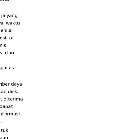
rja yang
ya, waktu
enilai
esi-ke-
nis
s atau
Spaces
mber daya
an disk.
t diterima
 dapat
informasi
n
.
ntuk
aan.