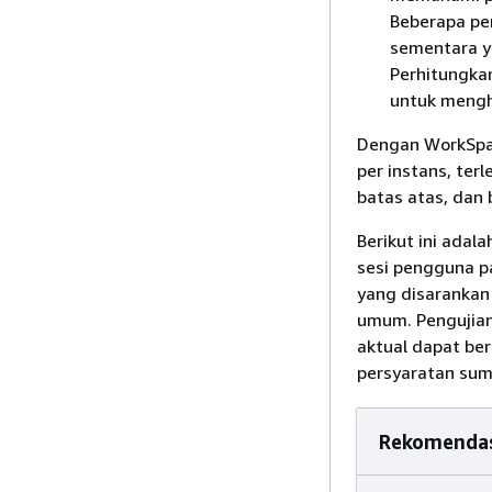
Beberapa pe
sementara y
Perhitungka
untuk mengh
Dengan WorkSpac
per instans, terl
batas atas, dan 
Berikut ini ada
sesi pengguna p
yang disarankan
umum. Pengujian
aktual dapat ber
persyaratan sumb
Rekomendasi