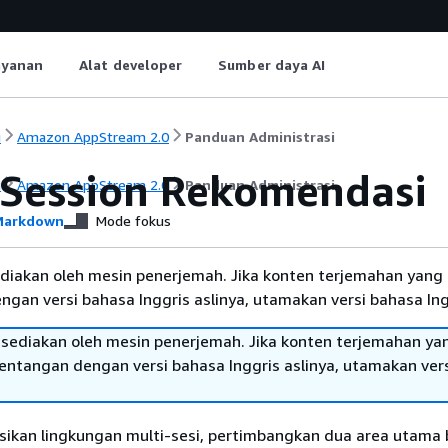
ayanan
Alat developer
Sumber daya AI
i
Amazon AppStream 2.0
Panduan Administrasi
-Session Rekomendasi
i
Amazon AppStream 2.0
Panduan Administrasi
arkdown
Mode fokus
diakan oleh mesin penerjemah. Jika konten terjemahan yang 
gan versi bahasa Inggris aslinya, utamakan versi bahasa Ing
sediakan oleh mesin penerjemah. Jika konten terjemahan ya
tentangan dengan versi bahasa Inggris aslinya, utamakan ver
ikan lingkungan multi-sesi, pertimbangkan dua area utama 