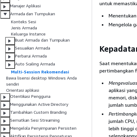
untuk memastika
Manajer Aplikasi
Armada dan Tumpukan
Menentukan 
Konteks Sesi
Mengelola g
Jenis Armada
Keluarga Instance
Buat Armada dan Tumpukan
Kepadatan
Sesuaikan Armada
Perbarui Armada
Saat menentukan
Auto Scaling Armada
pertimbangkan f
Multi-Session Rekomendasi
Bawa lisensi desktop Windows Anda
Mengevaluas
sendiri
aplikasi yan
Orientasi aplikasi
Otentikasi Pengguna
memori, dis
Menggunakan Active Directory
jumlah sumb
Tambahkan Custom Branding
Pertimbangka
Sematkan Sesi Streaming
jumlah CPU, 
lebih tinggi
Mengelola Penyimpanan Persisten
selengkapny
Aktifkan Persistensi Pengaturan