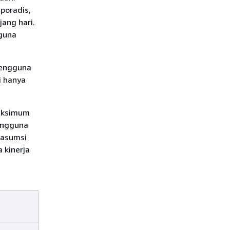
poradis,
ang hari.
gguna
pengguna
i hanya
maksimum
engguna
 asumsi
 kinerja