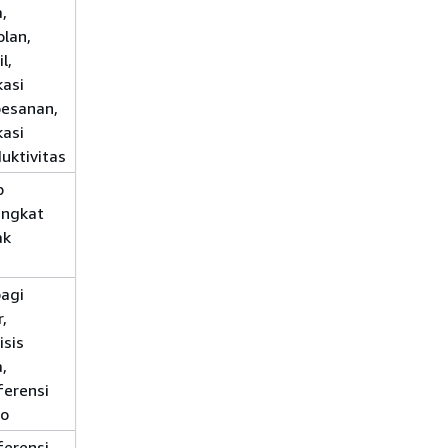
,
Stream.memory.xlarge + atau +
lan,
Stream.compute.xlarge
l,
kasi
pesanan,
kasi
uktivitas
p
1 pengguna per vCPU pada
angkat
Stream.memory.xlarge + atau +
ak
Stream.compute.xlarge
agi
1 pengguna per 2 vCPU
r,
Stream.memory.xlarge di + atau
isis
+ Stream.compute.xlarge
,
ferensi
io
ferensi
1 pengguna per 2 vCPU