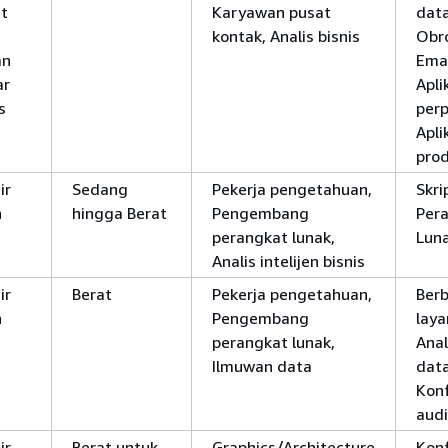
t
Karyawan pusat
data
kontak, Analis bisnis
Obro
an
Emai
ar
Apli
s
per
Apli
prod
ir
Sedang
Pekerja pengetahuan,
Skri
n
hingga Berat
Pengembang
Per
perangkat lunak,
Lun
Analis intelijen bisnis
ir
Berat
Pekerja pengetahuan,
Berb
n
Pengembang
laya
perangkat lunak,
Anal
Ilmuwan data
data
Kon
aud
ir
Berat untuk
Graphics/Architecture
Kon