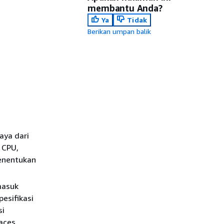
membantu Anda?
Ya
Tidak
Berikan umpan balik
aya dari
 CPU,
menentukan
masuk
esifikasi
si
aces