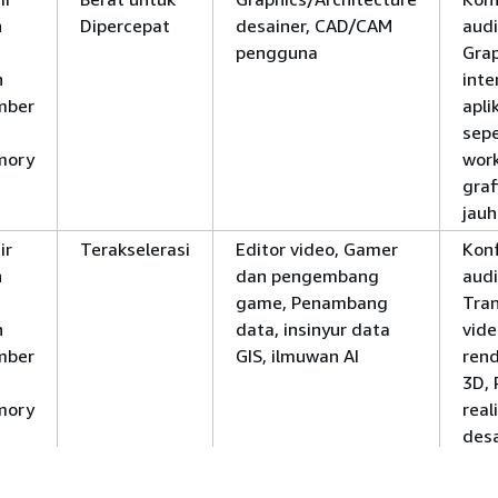
n
Dipercepat
desainer, CAD/CAM
audi
pengguna
Grap
n
inte
mber
apli
sepe
mory
work
graf
jauh
ir
Terakselerasi
Editor video, Gamer
Kon
n
dan pengembang
audi
game, Penambang
Tra
n
data, insinyur data
vide
mber
GIS, ilmuwan AI
rend
3D, 
mory
real
desa
work
graf