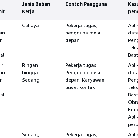
Jenis Beban
Contoh Pengguna
Kas
ir
Kerja
pen
ir
Cahaya
Pekerja tugas,
Apli
an
pengguna meja
data
an
depan
Pen
n
teks
al
Bast
ir
Ringan
Pekerja tugas,
Apli
an
hingga
Pengguna meja
data
an
Sedang
depan, Karyawan
Pen
n
pusat kontak
teks
al
Bast
Obro
Emai
Apli
per
ir
Sedang
Pekerja tugas,
Apli