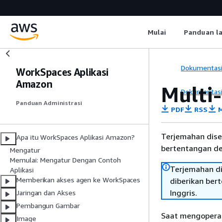
Mulai
Panduan l
Dokumentas
WorkSpaces Aplikasi
Amazon
Multi
Dokumentas
Panduan Administrasi
PDF
RSS
M
Terjemahan dise
Apa itu WorkSpaces Aplikasi Amazon?
bertentangan den
Mengatur
Memulai: Mengatur Dengan Contoh
Terjemahan di
Aplikasi
Memberikan akses agen ke WorkSpaces
diberikan ber
Inggris.
Jaringan dan Akses
Pembangun Gambar
Saat mengoperas
Image