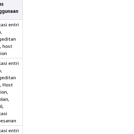
us
Konfigurasi yang
ggunaan
Direkomendasikan
kasi entri
4 pengguna per vCPU pada
,
Stream.standard.xlarge/2xlarge
geditan
atau Stream.compute.xlarge +
, host
atau + Stream.memory.xlarge
ion
kasi entri
2 pengguna per vCPU pada
,
Stream.standard.xlarge/2xlarge
geditan
atau Stream.compute.xlarge +
, Host
atau + Stream.memory.xlarge
ion,
lan,
l,
kasi
pesanan
kasi entri
2 pengguna per vCPU pada