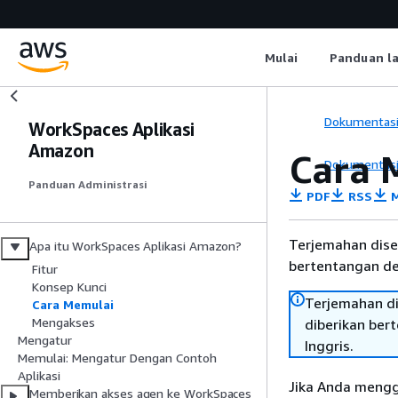
Mulai
Panduan l
Dokumentas
WorkSpaces Aplikasi
Amazon
Cara 
Dokumentas
Panduan Administrasi
PDF
RSS
M
Terjemahan dise
Apa itu WorkSpaces Aplikasi Amazon?
bertentangan den
Fitur
Konsep Kunci
Terjemahan di
Cara Memulai
Mengakses
diberikan ber
Mengatur
Inggris.
Memulai: Mengatur Dengan Contoh
Aplikasi
Jika Anda mengg
Memberikan akses agen ke WorkSpaces