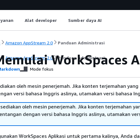
ayanan
Alat developer
Sumber daya AI
i
Amazon AppStream 2.0
Panduan Administrasi
Memulai WorkSpaces A
i
Amazon AppStream 2.0
Panduan Administrasi
arkdown
Mode fokus
diakan oleh mesin penerjemah. Jika konten terjemahan yang 
gan versi bahasa Inggris aslinya, utamakan versi bahasa Ing
sediakan oleh mesin penerjemah. Jika konten terjemahan ya
tentangan dengan versi bahasa Inggris aslinya, utamakan ver
unakan WorkSpaces Aplikasi untuk pertama kalinya, Anda d