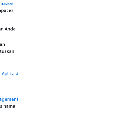
Amazon:
kSpaces
an Anda
gan
utuskan
Aplikasi
i
nagement
as nama