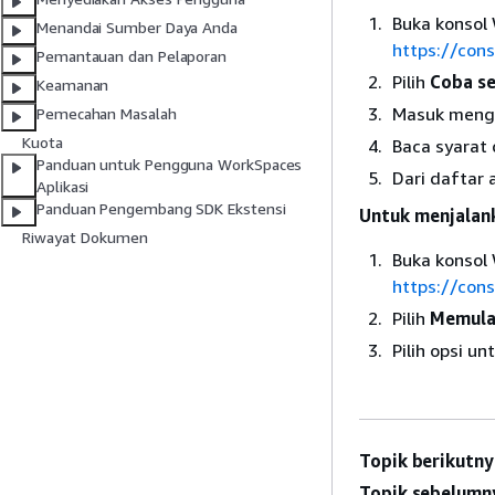
Buka konsol 
Menandai Sumber Daya Anda
https://co
Pemantauan dan Pelaporan
Pilih
Coba s
Keamanan
Masuk mengg
Pemecahan Masalah
Kuota
Baca syarat 
Panduan untuk Pengguna WorkSpaces
Dari daftar 
Aplikasi
Panduan Pengembang SDK Ekstensi
Untuk menjalan
Riwayat Dokumen
Buka konsol 
https://co
Pilih
Memula
Pilih opsi u
Topik berikutny
Topik sebelumn