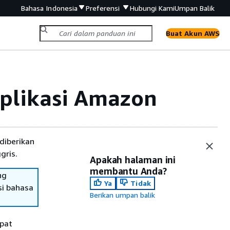
Bahasa Indonesia
Preferensi
Hubungi Kami
Umpan Balik
Buat Akun AWS
plikasi Amazon
diberikan
gris.
Apakah halaman ini
membantu Anda?
ng
Ya
Tidak
si bahasa
Berikan umpan balik
apat