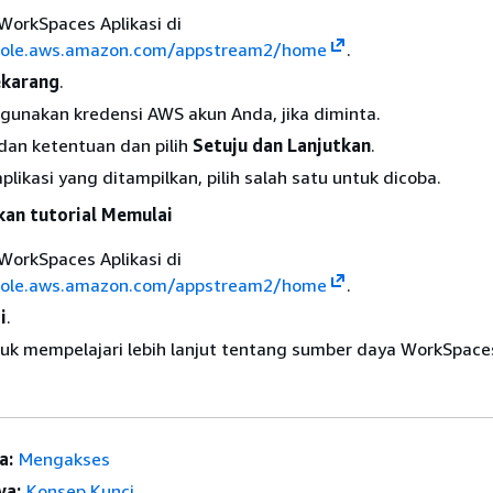
WorkSpaces Aplikasi di
nsole.aws.amazon.com/appstream2/home
.
ekarang
.
unakan kredensi AWS akun Anda, jika diminta.
dan ketentuan dan pilih
Setuju dan Lanjutkan
.
aplikasi yang ditampilkan, pilih salah satu untuk dicoba.
kan tutorial Memulai
WorkSpaces Aplikasi di
nsole.aws.amazon.com/appstream2/home
.
i
.
ntuk mempelajari lebih lanjut tentang sumber daya WorkSpaces
a:
Mengakses
ya:
Konsep Kunci