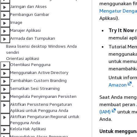
menggunakan fi
Jaringan dan Akses
Mengatur Dengan
Pembangun Gambar
Aplikasi).
Image
Try It Now
m
Manajer Aplikasi
memulai apl
Armada dan Tumpukan
Tutorial Me
Bawa lisensi desktop Windows Anda
sendiri
menggunakan
Orientasi aplikasi
untuk memul
Otentikasi Pengguna
menambahkan 
Menggunakan Active Directory
Untuk inform
Tambahkan Custom Branding
Amazon
.
Sematkan Sesi Streaming
Mengelola Penyimpanan Persisten
Saat Anda mengg
membuat peran
Aktifkan Persistensi Pengaturan
Aplikasi untuk Pengguna Anda
(IAM)
untuk me
Aktifkan Pengaturan Regional untuk
Anda.
Pengguna Anda
Kelola Hak Aplikasi
Untuk mengguna
Menyediakan Akses Pengguna