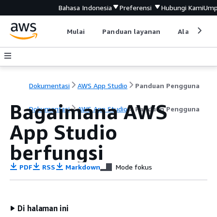
Bahasa Indonesia
Preferensi
Hubungi Kami
Ump
Mulai
Panduan layanan
Alat devel
Dokumentasi
AWS App Studio
Panduan Pengguna
Bagaimana AWS
Dokumentasi
AWS App Studio
Panduan Pengguna
App Studio
berfungsi
PDF
RSS
Markdown
Mode fokus
Di halaman ini