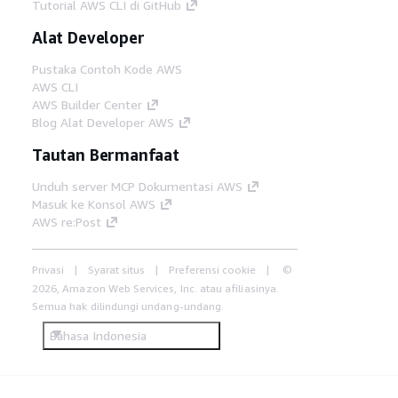
Tutorial AWS CLI di GitHub
Alat Developer
Pustaka Contoh Kode AWS
AWS CLI
AWS Builder Center
Blog Alat Developer AWS
Tautan Bermanfaat
Unduh server MCP Dokumentasi AWS
Masuk ke Konsol AWS
AWS re:Post
Privasi
Syarat situs
Preferensi cookie
©
2026, Amazon Web Services, Inc. atau afiliasinya.
Semua hak dilindungi undang-undang.
Bahasa Indonesia