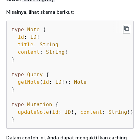
Misalnya, lihat skema berikut:
type
Note
{
id
: 
ID
!

title
: 
String
content
: 
String
!

}
type
Query
{
getNote
(
id
: 
ID
!): 
Note
}
type
Mutation
{
updateNote
(
id
: 
ID
!, 
content
: 
String
!): 
}
Dalam contoh ini, Anda dapat mengaktifkan caching