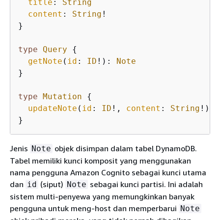
title
: 
String
content
: 
String
!

}
type
Query
{
getNote
(
id
: 
ID
!): 
Note
}
type
Mutation
{
updateNote
(
id
: 
ID
!, 
content
: 
String
!): 
}
Jenis
objek disimpan dalam tabel DynamoDB.
Note
Tabel memiliki kunci komposit yang menggunakan
nama pengguna Amazon Cognito sebagai kunci utama
dan
(siput)
sebagai kunci partisi. Ini adalah
id
Note
sistem multi-penyewa yang memungkinkan banyak
pengguna untuk meng-host dan memperbarui
Note