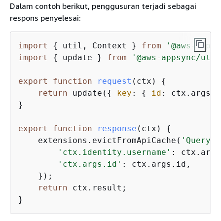
Dalam contoh berikut, penggusuran terjadi sebagai
respons penyelesai:
import
{
 util, Context } 
from
'@aws-appsy
import
{
 update } 
from
'@aws-appsync/util
export
function
request
(
ctx
) 
{
return
 update(
{
key
: 
{
id
: ctx.args.i
}

export
function
response
(
ctx
) 
{
    extensions.evictFromApiCache(
'Query'
,
'ctx.identity.username'
: ctx.args
'ctx.args.id'
: ctx.args.id,

    });

return
 ctx.result;

}