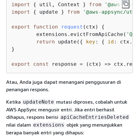
import
{
 util, Context } 
from
'@aws-appsy
import
{
 update } 
from
'@aws-appsync/util
export
function
request
(
ctx
) 
{
	extensions.evictFromApiCache(
'Que
return
 update(
{
key
: 
{
id
: ctx.ar
}

export
const
 response = 
(
ctx
) =>
 ctx.resu
Atau, Anda juga dapat menangani penggusuran di
penangan respons.
Ketika
mutasi diproses, cobalah untuk
updateNote
AWS AppSync mengusir entri. Jika entri berhasil
dihapus, respons berisi
apiCacheEntriesDeleted
nilai dalam
objek yang menunjukkan
extensions
berapa banyak entri yang dihapus: