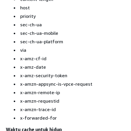
host
priority
sec-ch-ua
sec-ch-ua-mobile
sec-ch-ua-platform
via
x-amz-cf-id
x-amz-date
x-amz-security-token
x-amzn-appsync-is-vpce-request
x-amzn-remote-ip
x-amzn-requestid
x-amzn-trace-id
x-forwarded-for
Waktu cache untuk hidup