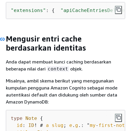
"extensions"
: 
{
"apiCacheEntriesDeleted"
Mengusir entri cache
berdasarkan identitas
Anda dapat membuat kunci caching berdasarkan
beberapa nilai dari
objek.
context
Misalnya, ambil skema berikut yang menggunakan
kumpulan pengguna Amazon Cognito sebagai mode
autentikasi default dan didukung oleh sumber data
Amazon DynamoDB:
type
Note
{
id
: 
ID
! # 
a
slug
; 
e
.
g
.: "
my
-
first
-
note
-