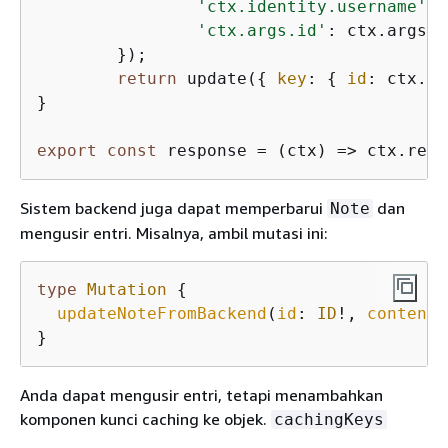
'ctx.identity.username'
: 
'ctx.args.id'
: ctx.args.i
	});

return
 update(
{
key
: 
{
id
: ctx.ar
}

export
const
 response = 
(
ctx
) =>
 ctx.resu
Sistem backend juga dapat memperbarui
dan
Note
mengusir entri. Misalnya, ambil mutasi ini:
type
Mutation
{
updateNoteFromBackend
(
id
: 
ID
!, 
content
:
}
Anda dapat mengusir entri, tetapi menambahkan
komponen kunci caching ke objek.
cachingKeys