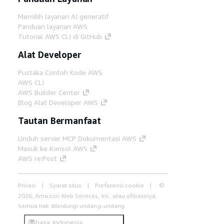
Memilih layanan AI generatif
Panduan layanan AWS
Tutorial AWS CLI di GitHub
Alat Developer
Pustaka Contoh Kode AWS
AWS CLI
AWS Builder Center
Blog Alat Developer AWS
Tautan Bermanfaat
Unduh server MCP Dokumentasi AWS
Masuk ke Konsol AWS
AWS re:Post
Privasi
Syarat situs
Preferensi cookie
©
2026, Amazon Web Services, Inc. atau afiliasinya.
Semua hak dilindungi undang-undang.
Bahasa Indonesia