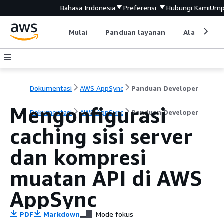
Bahasa Indonesia
Preferensi
Hubungi Kami
Ump
Mulai
Panduan layanan
Alat devel
Dokumentasi
AWS AppSync
Panduan Developer
Mengonfigurasi
Dokumentasi
AWS AppSync
Panduan Developer
caching sisi server
dan kompresi
muatan API di AWS
AppSync
PDF
Markdown
Mode fokus