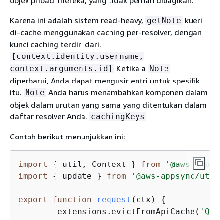
objek pribadi mereka, yang tidak pernah dibagikan.
Karena ini adalah sistem read-heavy,
kueri
getNote
di-cache menggunakan caching per-resolver, dengan
kunci caching terdiri dari.
[context.identity.username,
Ketika a
context.arguments.id]
Note
diperbarui, Anda dapat mengusir entri untuk spesifik
itu.
Anda harus menambahkan komponen dalam
Note
objek dalam urutan yang sama yang ditentukan dalam
daftar resolver Anda.
cachingKeys
Contoh berikut menunjukkan ini:
import
{
 util, Context } 
from
'@aws-appsy
import
{
 update } 
from
'@aws-appsync/util
export
function
request
(
ctx
) 
{
	extensions.evictFromApiCache(
'Que