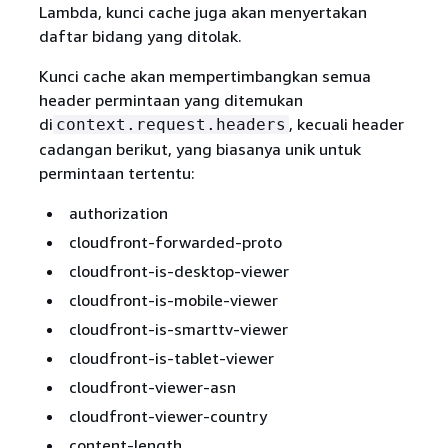
Lambda, kunci cache juga akan menyertakan
daftar bidang yang ditolak.
Kunci cache akan mempertimbangkan semua
header permintaan yang ditemukan
di
, kecuali header
context.request.headers
cadangan berikut, yang biasanya unik untuk
permintaan tertentu:
authorization
cloudfront-forwarded-proto
cloudfront-is-desktop-viewer
cloudfront-is-mobile-viewer
cloudfront-is-smarttv-viewer
cloudfront-is-tablet-viewer
cloudfront-viewer-asn
cloudfront-viewer-country
content-length