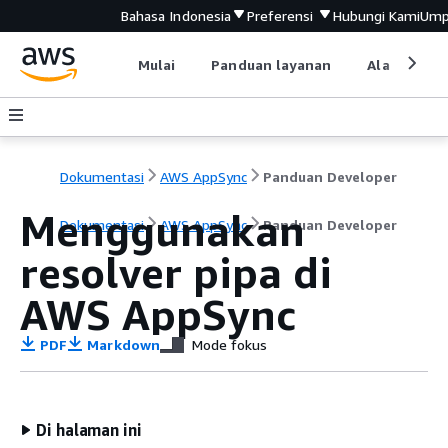
Bahasa Indonesia
Preferensi
Hubungi Kami
Ump
Mulai
Panduan layanan
Alat devel
Dokumentasi
AWS AppSync
Panduan Developer
Menggunakan
Dokumentasi
AWS AppSync
Panduan Developer
resolver pipa di
AWS AppSync
PDF
Markdown
Mode fokus
Di halaman ini