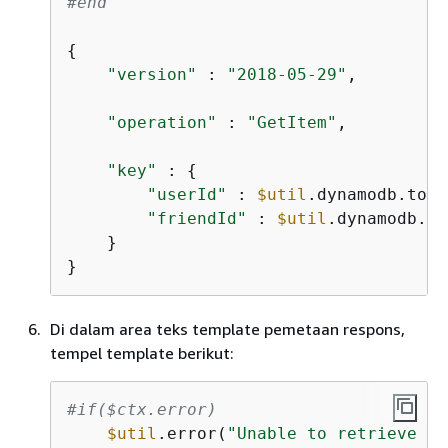
#end
{
"version"
 : 
"2018-05-29"
,

"operation"
 : 
"GetItem"
,

"key"
 : 
{
"userId"
 : 
$util
.dynamodb.toDy
"friendId"
 : 
$util
.dynamodb.to
    }

}
Di dalam area teks template pemetaan respons,
tempel template berikut:
#if($ctx.error)
$util
.error(
"Unable to retrieve fr