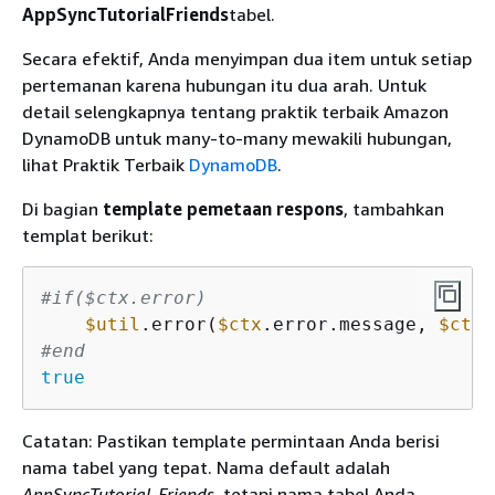
AppSyncTutorialFriends
tabel.
Secara efektif, Anda menyimpan dua item untuk setiap
pertemanan karena hubungan itu dua arah. Untuk
detail selengkapnya tentang praktik terbaik Amazon
DynamoDB untuk many-to-many mewakili hubungan,
lihat Praktik Terbaik
DynamoDB
.
Di bagian
template pemetaan respons
, tambahkan
templat berikut:
#if($ctx.error)
$util
.error(
$ctx
.error.message, 
$ctx
#end
true
Catatan: Pastikan template permintaan Anda berisi
nama tabel yang tepat. Nama default adalah
AppSyncTutorial-Friends
, tetapi nama tabel Anda