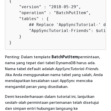
{
    "version" : "2018-05-29",

    "operation" : "BatchPutItem",

    "tables" : 
{
        ## Replace 'AppSyncTutorial-' def
        "AppSyncTutorial-Friends": $util.
    }

}
Penting: Dalam template
BatchPutItem
permintaan,
nama yang tepat dari tabel DynamoDB harus ada.
Nama tabel default adalah
AppSyncTutorial-Friends
.
Jika Anda menggunakan nama tabel yang salah, Anda
mendapatkan kesalahan saat AppSync mencoba
mengambil peran yang disediakan.
Demi kesederhanaan dalam tutorial ini, lanjutkan
seolah-olah permintaan pertemanan telah disetujui
dan simpan entri hubungan langsung ke