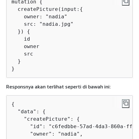
mutation 
{
  createPicture(input:
{
    owner: "nadia"

    src: "nadia.jpg"

  }) 
{
    id

    owner

    src

  }

}
Responsnya akan terlihat seperti di bawah ini:
{
  "data": 
{
    "createPicture": 
{
      "id": "c6fedbbe-57ad-4da3-860a-ffe8
      "owner": "nadia",
