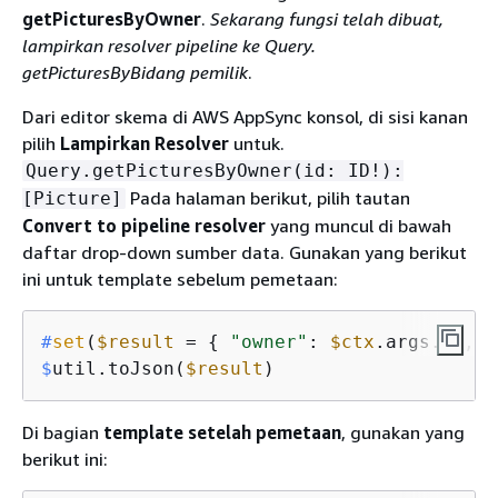
getPicturesByOwner
.
Sekarang fungsi telah dibuat,
lampirkan resolver pipeline ke Query.
getPicturesByBidang pemilik
.
Dari editor skema di AWS AppSync konsol, di sisi kanan
pilih
Lampirkan Resolver
untuk.
Query.getPicturesByOwner(id: ID!):
Pada halaman berikut, pilih tautan
[Picture]
Convert to pipeline resolver
yang muncul di bawah
daftar drop-down sumber data. Gunakan yang berikut
ini untuk template sebelum pemetaan:
#
set
(
$result
 = 
{
"owner"
: 
$ctx
.args.id, 
"
$
util.toJson(
$result
)
Di bagian
template setelah pemetaan
, gunakan yang
berikut ini: