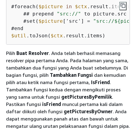
#foreach(
$picture
in
$ctx
.result.items)

    ## prepend 
"src://"
 to picture.src pr
    #set(
$picture
['src'] 
=
"src://$
{
pictu
$util
.toJson(
$ctx
.result.items)
Pilih
Buat Resolver
. Anda telah berhasil memasang
resolver pipa pertama Anda. Pada halaman yang sama,
tambahkan dua fungsi yang Anda buat sebelumnya. Di
bagian fungsi, pilih
Tambahkan Fungsi
dan kemudian
pilih atau ketik nama fungsi pertama,
IsFriend
.
Tambahkan fungsi kedua dengan mengikuti proses
yang sama untuk fungsi
getPicturesByPemilik
.
Pastikan fungsi
isFriend
muncul pertama kali dalam
daftar diikuti oleh fungsi
getPicturesByOwner
. Anda
dapat menggunakan panah atas dan bawah untuk
mengatur ulang urutan pelaksanaan fungsi dalam pipa.