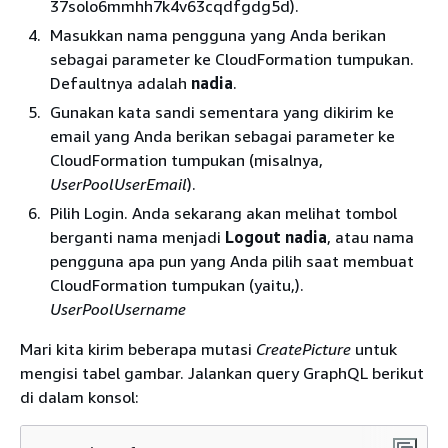
37solo6mmhh7k4v63cqdfgdg5d).
Masukkan nama pengguna yang Anda berikan
sebagai parameter ke CloudFormation tumpukan.
Defaultnya adalah
nadia
.
Gunakan kata sandi sementara yang dikirim ke
email yang Anda berikan sebagai parameter ke
CloudFormation tumpukan (misalnya,
UserPoolUserEmail
).
Pilih Login. Anda sekarang akan melihat tombol
berganti nama menjadi
Logout nadia
, atau nama
pengguna apa pun yang Anda pilih saat membuat
CloudFormation tumpukan (yaitu,).
UserPoolUsername
Mari kita kirim beberapa mutasi
CreatePicture
untuk
mengisi tabel gambar. Jalankan query GraphQL berikut
di dalam konsol: