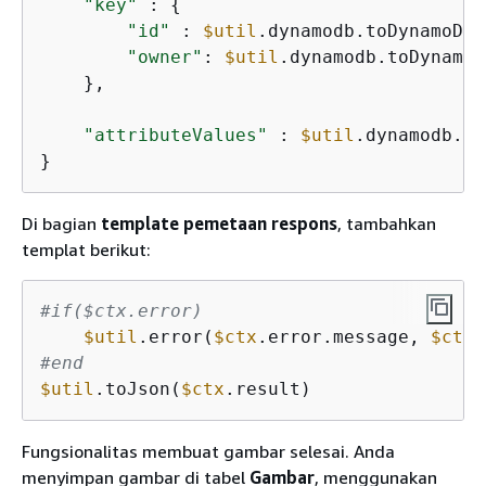
"key"
 : 
{
"id"
 : 
$util
.dynamodb.toDynamoDBJ
"owner"
: 
$util
.dynamodb.toDynamoD
    },

"attributeValues"
 : 
$util
.dynamodb.to
}
Di bagian
template pemetaan respons
, tambahkan
templat berikut:
#if($ctx.error)
$util
.error(
$ctx
.error.message, 
$ctx
#end
$util
.toJson(
$ctx
.result)
Fungsionalitas membuat gambar selesai. Anda
menyimpan gambar di tabel
Gambar
, menggunakan