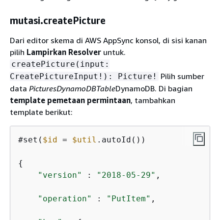
mutasi.createPicture
Dari editor skema di AWS AppSync konsol, di sisi kanan
pilih
Lampirkan Resolver
untuk.
createPicture(input:
Pilih sumber
CreatePictureInput!): Picture!
data
PicturesDynamoDBTable
DynamoDB. Di bagian
template pemetaan permintaan
, tambahkan
template berikut:
#set(
$id
=
$util
.autoId())

{
"version"
 : 
"2018-05-29"
,

"operation"
 : 
"PutItem"
,
