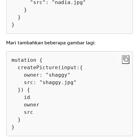
      "src": "nadia.jpg"

    }

  }

}
Mari tambahkan beberapa gambar lagi:
mutation 
{
  createPicture(input:
{
    owner: "shaggy"

    src: "shaggy.jpg"

  }) 
{
    id

    owner

    src

  }

}