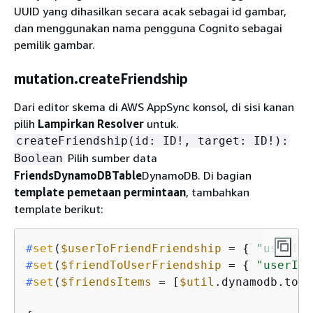
UUID yang dihasilkan secara acak sebagai id gambar,
dan menggunakan nama pengguna Cognito sebagai
pemilik gambar.
mutation.createFriendship
Dari editor skema di AWS AppSync konsol, di sisi kanan
pilih
Lampirkan Resolver
untuk.
createFriendship(id: ID!, target: ID!):
Pilih sumber data
Boolean
FriendsDynamoDBTable
DynamoDB. Di bagian
template pemetaan permintaan
, tambahkan
template berikut:
#
set
(
$userToFriendFriendship
 = 
{
"userId"
#
set
(
$friendToUserFriendship
 = 
{
"userId"
#
set
(
$friendsItems
 = [
$util
.dynamodb.toMa