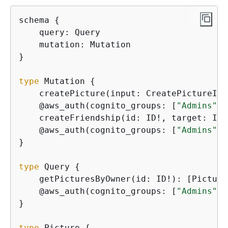
schema 
{
    query: Query

    mutation: Mutation

}

type
 Mutation 
{
    createPicture(input: CreatePictureInp
    @aws_auth(cognito_groups: [
"Admins"
])

    createFriendship(id: ID!, target: ID!
    @aws_auth(cognito_groups: [
"Admins"
])

}

type
 Query 
{
    getPicturesByOwner(id: ID!): [Picture]
    @aws_auth(cognito_groups: [
"Admins"
, 
}

type
 Picture 
{