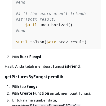
#end
## if the users aren't friends
#if(!$ctx.result)
$util
#end
$util
.toJson(
$ctx
.prev.result)
Pilih
Buat Fungsi
.
Hasil: Anda telah membuat fungsi
isFriend
.
getPicturesByFungsi pemilik
Pilih tab
Fungsi
.
Pilih
Create Function
untuk membuat fungsi.
Untuk nama sumber data,
masukkan
.
PicturesDynamoDBTable