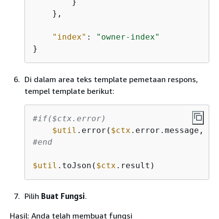
        }

    },

"index"
: 
"owner-index"
}
Di dalam area teks template pemetaan respons,
tempel template berikut:
#if($ctx.error)
$util
.error(
$ctx
.error.message, 
$c
#end
$util
.toJson(
$ctx
.result)
Pilih
Buat Fungsi
.
Hasil: Anda telah membuat fungsi