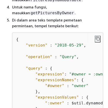
Untuk nama fungsi,
masukkan
.
getPicturesByOwner
Di dalam area teks template pemetaan
permintaan, tempel template berikut:
{
"version"
 : 
"2018-05-29"
,

"operation"
 : 
"Query"
,

"query"
 : 
{
"expression"
: 
"#owner = :owner
"expressionNames"
: 
{
"#owner"
 : 
"owner"
        },

"expressionValues"
 : 
{
":owner"
 : $util.dynamodb.