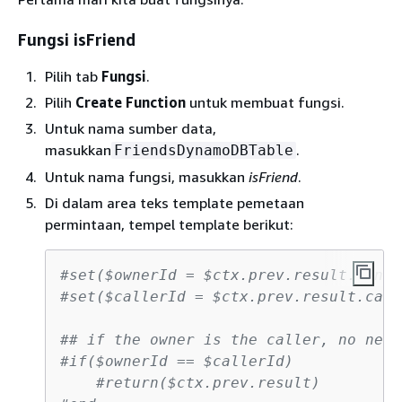
Fungsi isFriend
Pilih tab
Fungsi
.
Pilih
Create Function
untuk membuat fungsi.
Untuk nama sumber data,
masukkan
.
FriendsDynamoDBTable
Untuk nama fungsi, masukkan
isFriend
.
Di dalam area teks template pemetaan
permintaan, tempel template berikut:
#set($ownerId = $ctx.prev.result.owner
#set($callerId = $ctx.prev.result.call
## if the owner is the caller, no need
#if($ownerId == $callerId)
#return($ctx.prev.result)