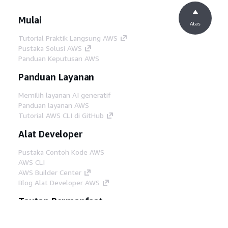
Mulai
Atas
Tutorial Praktik Langsung AWS
Pustaka Solusi AWS
Panduan Keputusan AWS
Panduan Layanan
Memilih layanan AI generatif
Panduan layanan AWS
Tutorial AWS CLI di GitHub
Alat Developer
Pustaka Contoh Kode AWS
AWS CLI
AWS Builder Center
Blog Alat Developer AWS
Tautan Bermanfaat
Unduh server MCP Dokumentasi AWS