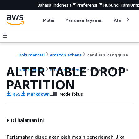
Bahasa Indonesia
Preferensi
Hubungi Kami
Ump
Mulai
Panduan layanan
Alat devel
Dokumentasi
Amazon Athena
Panduan Pengguna
ALTER TABLE DROP
Dokumentasi
Amazon Athena
Panduan Pengguna
PARTITION
RSS
Markdown
Mode fokus
Di halaman ini
Terjemahan disediakan oleh mesin penerjemah. Jika