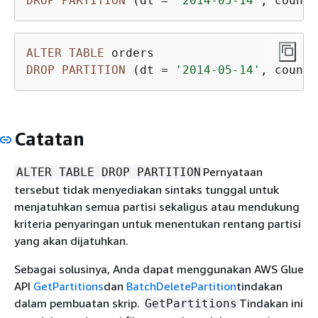
DROP
PARTITION
 (dt 
=
'2014-05-14'
, countr
ALTER
TABLE
DROP
PARTITION
 (dt 
=
'2014-05-14'
, countr
Catatan
Pernyataan
ALTER TABLE DROP PARTITION
tersebut tidak menyediakan sintaks tunggal untuk
menjatuhkan semua partisi sekaligus atau mendukung
kriteria penyaringan untuk menentukan rentang partisi
yang akan dijatuhkan.
Sebagai solusinya, Anda dapat menggunakan AWS Glue
API
GetPartitions
dan
BatchDeletePartition
tindakan
dalam pembuatan skrip.
Tindakan ini
GetPartitions