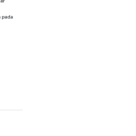
sar
n pada