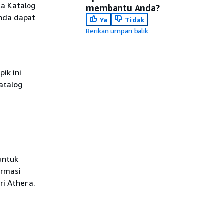
ta Katalog
membantu Anda?
nda dapat
Ya
Tidak
i
Berikan umpan balik
ik ini
atalog
untuk
ormasi
ri Athena.
h