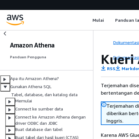
Mulai
Panduan l
Dokumentas
Amazon Athena
Kueri
Dokumentas
Panduan Pengguna
RSS
Markdo
Apa itu Amazon Athena?
Terjemahan dise
Gunakan Athena SQL
bertentangan den
Tabel, database, dan katalog data
Memulai
Terjemahan di
Connect ke sumber data
diberikan ber
Connect ke Amazon Athena dengan
Inggris.
driver ODBC dan JDBC
Buat database dan tabel
Karena AWS Glue
Buat tabel dari hasil kueri (CTAS)