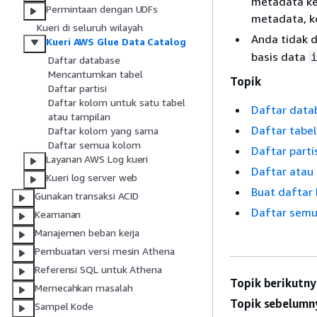
metadata kec
Permintaan dengan UDFs
metadata, ke
Kueri di seluruh wilayah
Anda tidak
Kueri AWS Glue Data Catalog
basis data
Daftar database
Mencantumkan tabel
Topik
Daftar partisi
Daftar kolom untuk satu tabel
Daftar data
atau tampilan
Daftar tabe
Daftar kolom yang sama
Daftar semua kolom
Daftar parti
Layanan AWS Log kueri
Daftar atau 
Kueri log server web
Buat daftar
Gunakan transaksi ACID
Daftar semu
Keamanan
Manajemen beban kerja
Pembuatan versi mesin Athena
Referensi SQL untuk Athena
Topik berikutny
Memecahkan masalah
Topik sebelumn
Sampel Kode