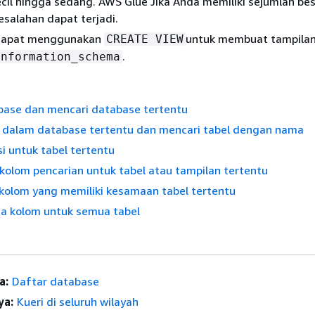
il hingga sedang. AWS Glue Jika Anda memiliki sejumlah be
salahan dapat terjadi.
 dapat menggunakan
untuk membuat tampila
CREATE VIEW
.
information_schema
base dan mencari database tertentu
l dalam database tertentu dan mencari tabel dengan nama
si untuk tabel tertentu
kolom pencarian untuk tabel atau tampilan tertentu
 kolom yang memiliki kesamaan tabel tertentu
a kolom untuk semua tabel
a:
Daftar database
ya:
Kueri di seluruh wilayah