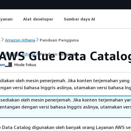
ayanan
Alat developer
Sumber daya AI
i
Amazon Athena
Panduan Pengguna
 AWS Glue Data Catalo
i
Amazon Athena
Panduan Pengguna
wn
Mode fokus
diakan oleh mesin penerjemah. Jika konten terjemahan yang 
gan versi bahasa Inggris aslinya, utamakan versi bahasa Ing
sediakan oleh mesin penerjemah. Jika konten terjemahan ya
tentangan dengan versi bahasa Inggris aslinya, utamakan ver
 Data Catalog digunakan oleh banyak orang Layanan AWS se