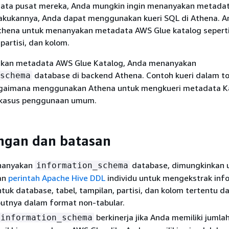
data pusat mereka, Anda mungkin ingin menanyakan metada
akukannya, Anda dapat menggunakan kueri SQL di Athena. A
hena untuk menanyakan metadata AWS Glue katalog sepert
partisi, dan kolom.
kan metadata AWS Glue Katalog, Anda menanyakan
database di backend Athena. Contoh kueri dalam top
schema
gaimana menggunakan Athena untuk mengkueri metadata K
 kasus penggunaan umum.
ngan dan batasan
enanyakan
database, dimungkinkan 
information_schema
an
perintah Apache Hive DDL
individu untuk mengekstrak inf
uk database, tabel, tampilan, partisi, dan kolom tertentu da
utnya dalam format non-tabular.
berkinerja jika Anda memiliki jumla
information_schema