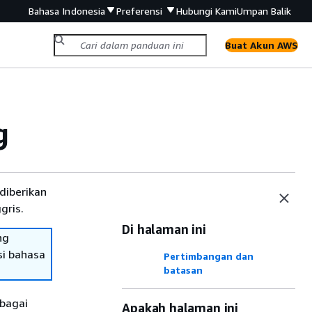
Bahasa Indonesia
Preferensi
Hubungi Kami
Umpan Balik
Buat Akun AWS
g
diberikan
gris.
Di halaman ini
ng
si bahasa
Pertimbangan dan
batasan
bagai
Apakah halaman ini