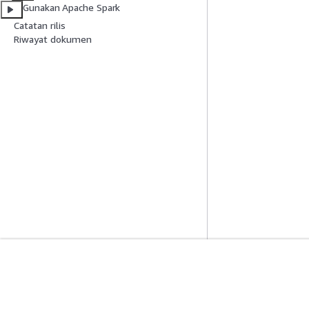
Gunakan Apache Spark
Catatan rilis
Riwayat dokumen
Mulai
Panduan Lay
Tutorial Praktik Langsung AWS
Memilih layanan A