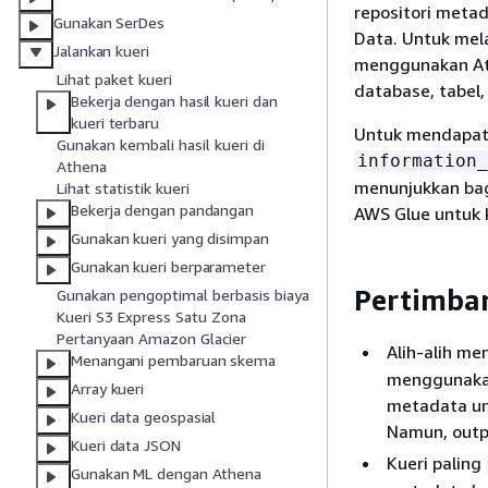
repositori meta
Gunakan SerDes
Data. Untuk mel
Jalankan kueri
menggunakan At
Lihat paket kueri
database, tabel, 
Bekerja dengan hasil kueri dan
kueri terbaru
Untuk mendapat
Gunakan kembali hasil kueri di
information_
Athena
menunjukkan ba
Lihat statistik kueri
Bekerja dengan pandangan
AWS Glue untuk
Gunakan kueri yang disimpan
Gunakan kueri berparameter
Pertimba
Gunakan pengoptimal berbasis biaya
Kueri S3 Express Satu Zona
Pertanyaan Amazon Glacier
Alih-alih m
Menangani pembaruan skema
menggunak
Array kueri
metadata unt
Kueri data geospasial
Namun, outp
Kueri data JSON
Kueri paling
Gunakan ML dengan Athena