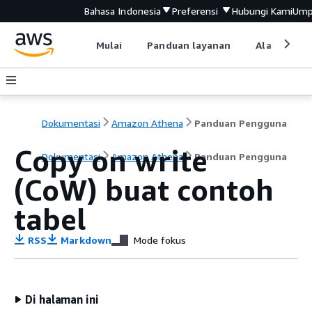
Bahasa Indonesia
Preferensi
Hubungi Kami
Ump
Mulai
Panduan layanan
Alat devel
Dokumentasi
Amazon Athena
Panduan Pengguna
Copy on write
Dokumentasi
Amazon Athena
Panduan Pengguna
(CoW) buat contoh
tabel
RSS
Markdown
Mode fokus
Di halaman ini