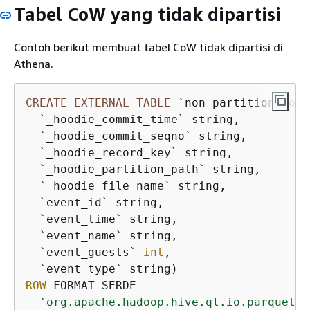
Tabel CoW yang tidak dipartisi
Contoh berikut membuat tabel CoW tidak dipartisi di
Athena.
CREATE
EXTERNAL
TABLE
 `non_partition_cow`(
  `_hoodie_commit_time` string,

  `_hoodie_commit_seqno` string,

  `_hoodie_record_key` string,

  `_hoodie_partition_path` string,

  `_hoodie_file_name` string,

  `event_id` string,

  `event_time` string,

  `event_name` string,

  `event_guests` 
int
,

ROW
 FORMAT SERDE

'org.apache.hadoop.hive.ql.io.parquet.s