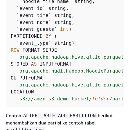
  `_hoodie_file_name` string, 

  `event_id` string, 

  `event_time` string, 

  `event_name` string, 

  `event_guests` 
int
)

PARTITIONED 
BY
 ( 

ROW
 FORMAT SERDE 

'org.apache.hadoop.hive.ql.io.parquet.s
STORED 
AS
 INPUTFORMAT 

'org.apache.hudi.hadoop.HoodieParquetIn
OUTPUTFORMAT 

'org.apache.hadoop.hive.ql.io.parquet.M
LOCATION

's3://amzn-s3-demo-bucket/
folder
/partit
Contoh
berikut
ALTER TABLE ADD PARTITION
menambahkan dua partisi ke contoh tabel
.
partition_cow