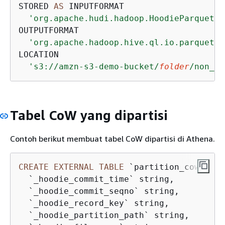
STORED 
AS
 INPUTFORMAT

'org.apache.hudi.hadoop.HoodieParquetIn
OUTPUTFORMAT

'org.apache.hadoop.hive.ql.io.parquet.M
LOCATION

's3://amzn-s3-demo-bucket/
folder
/non_pa
Tabel CoW yang dipartisi
Contoh berikut membuat tabel CoW dipartisi di Athena.
CREATE
EXTERNAL
TABLE
 `partition_cow`(

  `_hoodie_commit_time` string, 

  `_hoodie_commit_seqno` string, 

  `_hoodie_record_key` string, 

  `_hoodie_partition_path` string, 
