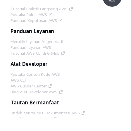
Atas
Tutorial Praktik Langsung AWS
Pustaka Solusi AWS
Panduan Keputusan AWS
Panduan Layanan
Memilih layanan AI generatif
Panduan layanan AWS
Tutorial AWS CLI di GitHub
Alat Developer
Pustaka Contoh Kode AWS
AWS CLI
AWS Builder Center
Blog Alat Developer AWS
Tautan Bermanfaat
Unduh server MCP Dokumentasi AWS
Masuk ke Konsol AWS
AWS re:Post