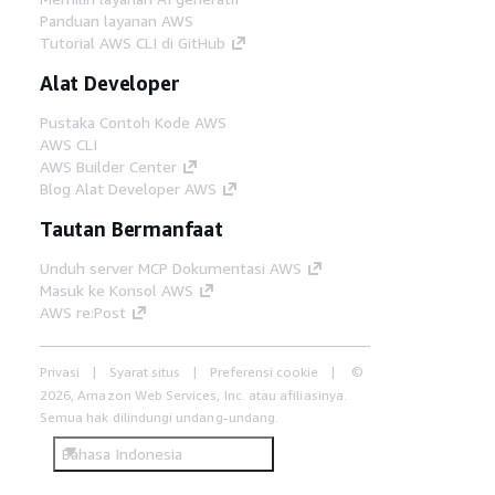
Panduan layanan AWS
Tutorial AWS CLI di GitHub
Alat Developer
Pustaka Contoh Kode AWS
AWS CLI
AWS Builder Center
Blog Alat Developer AWS
Tautan Bermanfaat
Unduh server MCP Dokumentasi AWS
Masuk ke Konsol AWS
AWS re:Post
Privasi
Syarat situs
Preferensi cookie
©
2026, Amazon Web Services, Inc. atau afiliasinya.
Semua hak dilindungi undang-undang.
Bahasa Indonesia