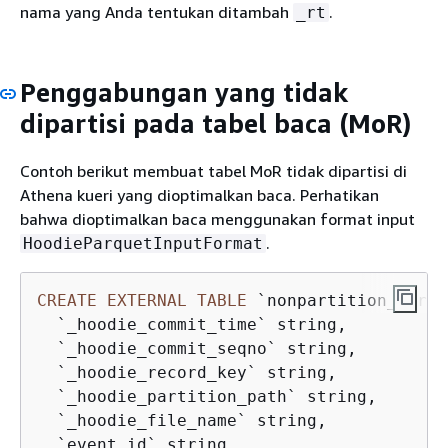
nama yang Anda tentukan ditambah
.
_rt
Penggabungan yang tidak
dipartisi pada tabel baca (MoR)
Contoh berikut membuat tabel MoR tidak dipartisi di
Athena kueri yang dioptimalkan baca. Perhatikan
bahwa dioptimalkan baca menggunakan format input
.
HoodieParquetInputFormat
CREATE
EXTERNAL
TABLE
 `nonpartition_mor`(

  `_hoodie_commit_time` string, 

  `_hoodie_commit_seqno` string, 

  `_hoodie_record_key` string, 

  `_hoodie_partition_path` string, 

  `_hoodie_file_name` string, 

  `event_id` string, 
