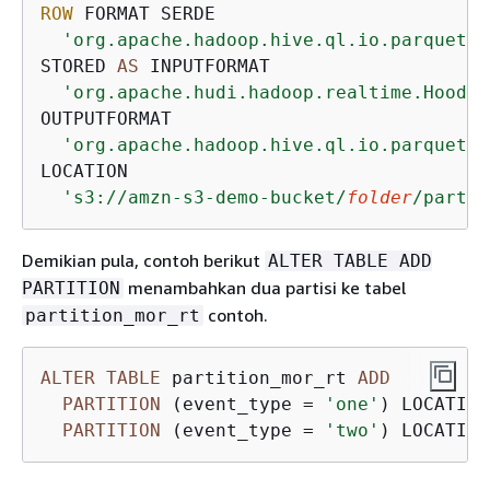
ROW
 FORMAT SERDE 

'org.apache.hadoop.hive.ql.io.parquet.s
STORED 
AS
 INPUTFORMAT 

'org.apache.hudi.hadoop.realtime.Hoodie
OUTPUTFORMAT 

'org.apache.hadoop.hive.ql.io.parquet.M
LOCATION

's3://amzn-s3-demo-bucket/
folder
/partit
Demikian pula, contoh berikut
ALTER TABLE ADD
menambahkan dua partisi ke tabel
PARTITION
contoh.
partition_mor_rt
ALTER
TABLE
 partition_mor_rt 
ADD
PARTITION
 (event_type 
=
'one'
) LOCATION
PARTITION
 (event_type 
=
'two'
) LOCATION