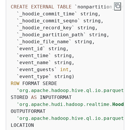
CREATE
EXTERNAL
TABLE
 `nonpartition_mor_r
  `_hoodie_commit_time` string, 

  `_hoodie_commit_seqno` string, 

  `_hoodie_record_key` string, 

  `_hoodie_partition_path` string, 

  `_hoodie_file_name` string, 

  `event_id` string, 

  `event_time` string, 

  `event_name` string, 

  `event_guests` 
int
, 

ROW
 FORMAT SERDE 

'org.apache.hadoop.hive.ql.io.parquet.s
STORED 
AS
 INPUTFORMAT 

'org.apache.hudi.hadoop.realtime.
Hoodie
OUTPUTFORMAT 

'org.apache.hadoop.hive.ql.io.parquet.M
LOCATION
