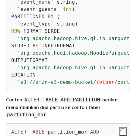
  `event_name` string, 

  `event_guests` 
int
)

PARTITIONED 
BY
 ( 

ROW
 FORMAT SERDE 

'org.apache.hadoop.hive.ql.io.parquet.s
STORED 
AS
 INPUTFORMAT 

'org.apache.hudi.hadoop.HoodieParquetIn
OUTPUTFORMAT 

'org.apache.hadoop.hive.ql.io.parquet.M
LOCATION

's3://amzn-s3-demo-bucket/
folder
/partit
Contoh
berikut
ALTER TABLE ADD PARTITION
menambahkan dua partisi ke contoh tabel
.
partition_mor
ALTER
TABLE
 partition_mor 
ADD