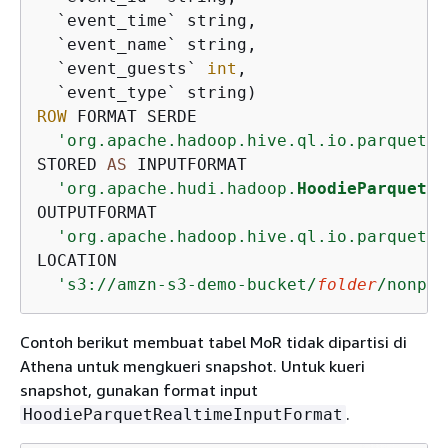
  `event_time` string, 

  `event_name` string, 

  `event_guests` 
int
, 

ROW
 FORMAT SERDE 

'org.apache.hadoop.hive.ql.io.parquet.s
STORED 
AS
 INPUTFORMAT 

'org.apache.hudi.hadoop.
HoodieParquetIn
OUTPUTFORMAT 

'org.apache.hadoop.hive.ql.io.parquet.M
LOCATION

's3://amzn-s3-demo-bucket/
folder
/nonpar
Contoh berikut membuat tabel MoR tidak dipartisi di
Athena untuk mengkueri snapshot. Untuk kueri
snapshot, gunakan format input
.
HoodieParquetRealtimeInputFormat