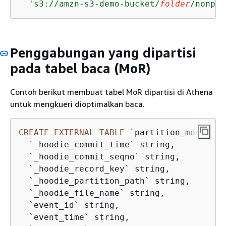
's3://amzn-s3-demo-bucket/
folder
/nonpar
Penggabungan yang dipartisi
pada tabel baca (MoR)
Contoh berikut membuat tabel MoR dipartisi di Athena
untuk mengkueri dioptimalkan baca.
CREATE
EXTERNAL
TABLE
 `partition_mor`(

  `_hoodie_commit_time` string, 

  `_hoodie_commit_seqno` string, 

  `_hoodie_record_key` string, 

  `_hoodie_partition_path` string, 

  `_hoodie_file_name` string, 

  `event_id` string, 

  `event_time` string, 
