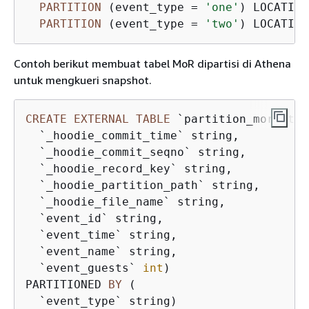
PARTITION
 (event_type 
=
'one'
) LOCATION
PARTITION
 (event_type 
=
'two'
) LOCATION
Contoh berikut membuat tabel MoR dipartisi di Athena
untuk mengkueri snapshot.
CREATE
EXTERNAL
TABLE
 `partition_mor_rt`(

  `_hoodie_commit_time` string, 

  `_hoodie_commit_seqno` string, 

  `_hoodie_record_key` string, 

  `_hoodie_partition_path` string, 

  `_hoodie_file_name` string, 

  `event_id` string, 

  `event_time` string, 

  `event_name` string, 

  `event_guests` 
int
)

PARTITIONED 
BY
 ( 
