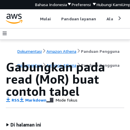
Bahasa Indonesia
Preferensi
Hubungi Kami
Ump
Mulai
Panduan layanan
Alat devel
Dokumentasi
Amazon Athena
Panduan Pengguna
Gabungkan pada
Dokumentasi
Amazon Athena
Panduan Pengguna
read (MoR) buat
contoh tabel
RSS
Markdown
Mode fokus
Di halaman ini