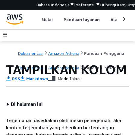
Bahasa Indonesia
Preferensi
Hubungi Kami
Ump
Mulai
Panduan layanan
Alat devel
Dokumentasi
Amazon Athena
Panduan Pengguna
TAMPILKAN KOLOM
Dokumentasi
Amazon Athena
Panduan Pengguna
RSS
Markdown
Mode fokus
Di halaman ini
Terjemahan disediakan oleh mesin penerjemah. Jika
konten terjemahan yang diberikan bertentangan
dengan versi bahasa Inggris aslinya, utamakan versi