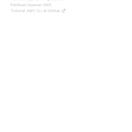
Panduan layanan AWS
Tutorial AWS CLI di GitHub
Alat Developer
Pustaka Contoh Kode AWS
AWS CLI
AWS Builder Center
Blog Alat Developer AWS
Tautan Bermanfaat
Unduh server MCP Dokumentasi AWS
Masuk ke Konsol AWS
AWS re:Post
Privasi
Syarat situs
Preferensi cookie
©
2026, Amazon Web Services, Inc. atau afiliasinya.
Semua hak dilindungi undang-undang.
Bahasa Indonesia