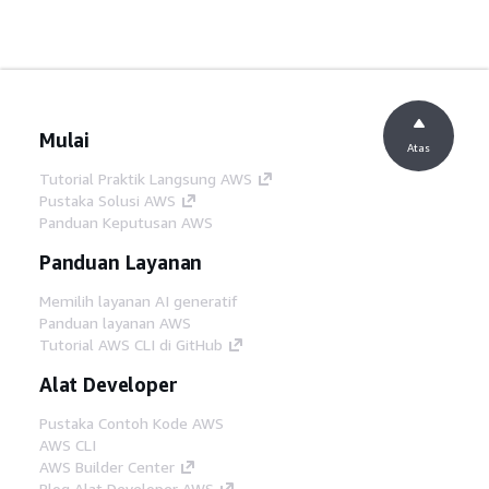
Mulai
Atas
Tutorial Praktik Langsung AWS
Pustaka Solusi AWS
Panduan Keputusan AWS
Panduan Layanan
Memilih layanan AI generatif
Panduan layanan AWS
Tutorial AWS CLI di GitHub
Alat Developer
Pustaka Contoh Kode AWS
AWS CLI
AWS Builder Center
Blog Alat Developer AWS