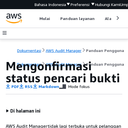
Bahasa Indonesia
Preferensi
Hubungi Kami
Ump
Mulai
Panduan layanan
Alat devel
Dokumentasi
AWS Audit Manager
Panduan Pengguna
Mengonfirmasi
Dokumentasi
AWS Audit Manager
Panduan Pengguna
status pencari bukti
PDF
RSS
Markdown
Mode fokus
Di halaman ini
AWS Audit Managertidak lagi terbuka untuk pelanggan