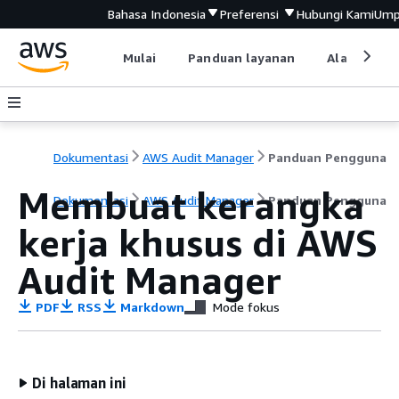
Bahasa Indonesia
Preferensi
Hubungi Kami
Ump
Mulai
Panduan layanan
Alat devel
Dokumentasi
AWS Audit Manager
Panduan Pengguna
Membuat kerangka
Dokumentasi
AWS Audit Manager
Panduan Pengguna
kerja khusus di AWS
Audit Manager
PDF
RSS
Markdown
Mode fokus
Di halaman ini