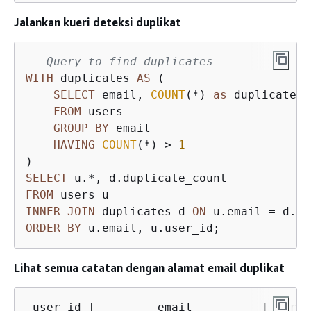
Jalankan kueri deteksi duplikat
-- Query to find duplicates
WITH
 duplicates 
AS
 (

SELECT
 email, 
COUNT
(
*
) 
as
 duplicate_c
FROM
 users

GROUP
BY
 email

HAVING
COUNT
(
*
) 
>
1
SELECT
 u.
*
FROM
INNER
JOIN
 duplicates d 
ON
 u.email 
=
ORDER
BY
 u.email, u.user_id;
Lihat semua catatan dengan alamat email duplikat
 user_id 
|
         email          
|
 first