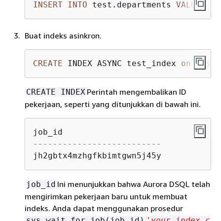
INSERT
INTO
 test.departments 
VALUES
 (
'
Buat indeks asinkron.
CREATE
 INDEX ASYNC test_index 
on
 test.
Perintah mengembalikan ID
CREATE INDEX
pekerjaan, seperti yang ditunjukkan di bawah ini.
--------------------------
jh2gbtx4mzhgfkbimtgwn5j45y
Ini menunjukkan bahwa Aurora DSQL telah
job_id
mengirimkan pekerjaan baru untuk membuat
indeks. Anda dapat menggunakan prosedur
sys.wait_for_job(job_id)
'your_index_c