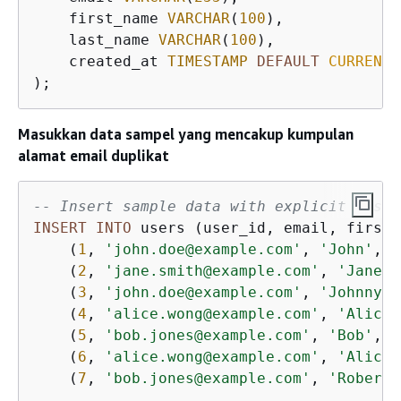
    first_name 
VARCHAR
(
100
),

    last_name 
VARCHAR
(
100
),

    created_at 
TIMESTAMP
DEFAULT
CURRENT_
);      
Masukkan data sampel yang mencakup kumpulan
alamat email duplikat
-- Insert sample data with explicit IDs
INSERT
INTO
 users (user_id, email, first_
    (
1
, 
'john.doe@example.com'
, 
'John'
, 
'
    (
2
, 
'jane.smith@example.com'
, 
'Jane'
,
    (
3
, 
'john.doe@example.com'
, 
'Johnny'
,
    (
4
, 
'alice.wong@example.com'
, 
'Alice'
    (
5
, 
'bob.jones@example.com'
, 
'Bob'
, 
'
    (
6
, 
'alice.wong@example.com'
, 
'Alicia
    (
7
, 
'bob.jones@example.com'
, 
'Robert'