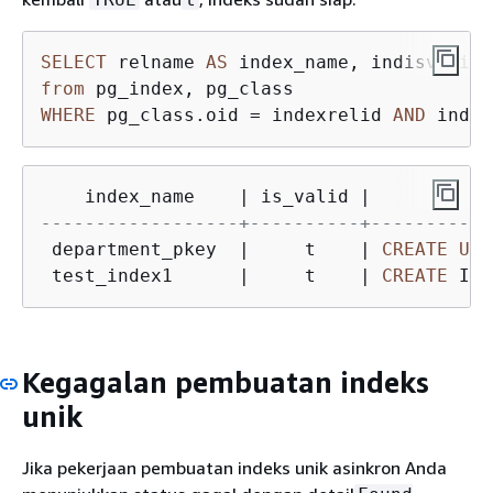
SELECT
 relname 
AS
 index_name, indisvalid 
from
WHERE
 pg_class.oid 
=
 indexrelid 
AND
 indre
    index_name    
|
 is_valid 
|
------------------+----------+-----------
 department_pkey  
|
     t    
|
CREATE
UNI
 test_index1      
|
     t    
|
CREATE
 IND
Kegagalan pembuatan indeks
unik
Jika pekerjaan pembuatan indeks unik asinkron Anda