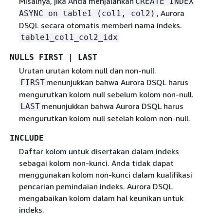
Misalnya, jika Anda menjalankan
CREATE INDEX
, Aurora
ASYNC on table1 (col1, col2)
DSQL secara otomatis memberi nama indeks.
table1_col1_col2_idx
NULLS FIRST | LAST
Urutan urutan kolom null dan non-null.
menunjukkan bahwa Aurora DSQL harus
FIRST
mengurutkan kolom null sebelum kolom non-null.
menunjukkan bahwa Aurora DSQL harus
LAST
mengurutkan kolom null setelah kolom non-null.
INCLUDE
Daftar kolom untuk disertakan dalam indeks
sebagai kolom non-kunci. Anda tidak dapat
menggunakan kolom non-kunci dalam kualifikasi
pencarian pemindaian indeks. Aurora DSQL
mengabaikan kolom dalam hal keunikan untuk
indeks.