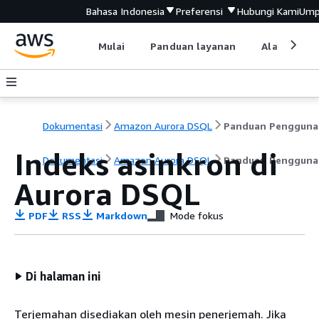
Bahasa Indonesia
Preferensi
Hubungi Kami
Ump
Mulai
Panduan layanan
Alat devel
Dokumentasi
Amazon Aurora DSQL
Panduan Pengguna
Indeks asinkron di
Dokumentasi
Amazon Aurora DSQL
Panduan Pengguna
Aurora DSQL
PDF
RSS
Markdown
Mode fokus
Di halaman ini
Terjemahan disediakan oleh mesin penerjemah. Jika