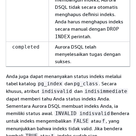
DSQL tidak secara otomatis
menghapus definisi indeks.
Anda harus menghapus indeks
secara manual dengan
DROP
perintah.
INDEX
Aurora DSQL telah
completed
menyelesaikan tugas dengan
sukses.
Anda juga dapat menanyakan status indeks melalui
tabel katalog
dan
. Secara
pg_index
pg_class
khusus, atribut
dan
indisvalid
indisimmediate
dapat memberi tahu Anda status indeks Anda.
Sementara Aurora DSQL membuat indeks Anda, ia
memiliki status awal.
Bendera
INVALID
indisvalid
untuk indeks mengembalikan
atau
, yang
FALSE
f
menunjukkan bahwa indeks tidak valid. Jika bendera
kembali
atau
, indeks sudah siap.
TRUE
t