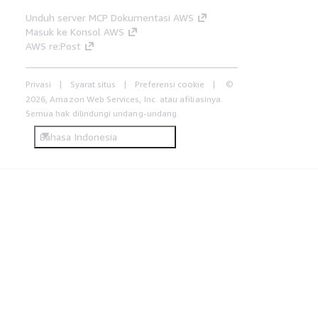
Unduh server MCP Dokumentasi AWS
Masuk ke Konsol AWS
AWS re:Post
Privasi
Syarat situs
Preferensi cookie
©
2026, Amazon Web Services, Inc. atau afiliasinya.
Semua hak dilindungi undang-undang.
Bahasa Indonesia