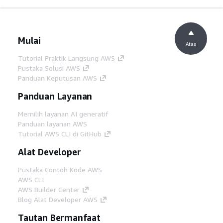
Mulai
Atas
Tutorial Praktik Langsung AWS
Pustaka Solusi AWS
Panduan Keputusan AWS
Panduan Layanan
Memilih layanan AI generatif
Panduan layanan AWS
Tutorial AWS CLI di GitHub
Alat Developer
Pustaka Contoh Kode AWS
AWS CLI
AWS Builder Center
Blog Alat Developer AWS
Tautan Bermanfaat