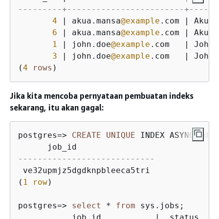
---------+------------------------+------
4
|
 akua.mansa
@example
.com 
|
 Akua 
6
|
 akua.mansa
@example
.com 
|
 Akua 
1
|
 john.doe
@example
.com   
|
 John 
3
|
 john.doe
@example
.com   
|
 Johnn
(
4
rows
)
Jika kita mencoba pernyataan pembuatan indeks
sekarang, itu akan gagal:
postgres
=
>
CREATE
UNIQUE
 INDEX ASYNC idx_
----------------------------
 ve32upmjz5dgdknpbleeca5tri

(
1
row
)

postgres
=
>
select
*
from
 sys.jobs;

           job_id           
|
  status   
|