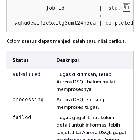
           job_id           
|
  status   
|
----------------------------+-----------+
 wqhu6ewifze5xitg3umt24h5ua 
|
 completed 
|
Kolom status dapat menjadi salah satu nilai berikut.
Status
Deskripsi
Tugas dikirimkan, tetapi
submitted
Aurora DSQL belum mulai
memprosesnya.
Aurora DSQL sedang
processing
memproses tugas.
Tugas gagal. Lihat kolom
failed
detail untuk informasi lebih
lanjut. Jika Aurora DSQL gagal
membangun indeks, Aurora