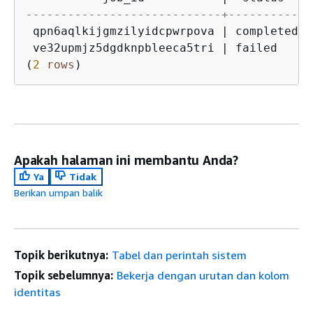
----------------------------+-----------+
 qpn6aqlkijgmzilyidcpwrpova 
|
 completed 
|
 ve32upmjz5dgdknpbleeca5tri 
|
 failed    
|
(
2
rows
)
Apakah halaman ini membantu Anda?
Ya
Tidak
Berikan umpan balik
Topik berikutnya:
Tabel dan perintah sistem
Topik sebelumnya:
Bekerja dengan urutan dan kolom
identitas