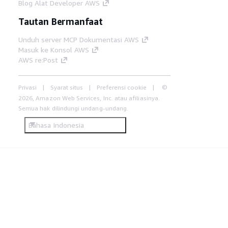
Blog Alat Developer AWS
Tautan Bermanfaat
Unduh server MCP Dokumentasi AWS
Masuk ke Konsol AWS
AWS re:Post
Privasi
Syarat situs
Preferensi cookie
©
2026, Amazon Web Services, Inc. atau afiliasinya.
Semua hak dilindungi undang-undang.
Bahasa Indonesia