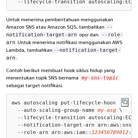
  --lifecycle-transition autoscaling:EC2_
Untuk menerima pemberitahuan menggunakan
Amazon SNS atau Amazon SQS, tambahkan
--
opsi dan.
notification-target-arn
--role-
Untuk menerima notifikasi menggunakan AWS
arn
Lambda, tambahkan
--notification-target-
.
arn
Contoh berikut membuat hook siklus hidup yang
menentukan topik SNS bernama
my-sns-topic
sebagai target notifikasi.
aws autoscaling put-lifecycle-hook --life
  --auto-scaling-group-name 
my-asg
 \

  --lifecycle-transition autoscaling:EC2_
  --notification-target-arn arn:aws:sns:
r
  --role-arn arn:aws:iam::
123456789012
:ro