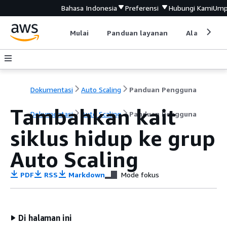
Bahasa Indonesia
Preferensi
Hubungi Kami
Ump
Mulai
Panduan layanan
Alat devel
Dokumentasi
Auto Scaling
Panduan Pengguna
Tambahkan kait
Dokumentasi
Auto Scaling
Panduan Pengguna
siklus hidup ke grup
Auto Scaling
PDF
RSS
Markdown
Mode fokus
Di halaman ini