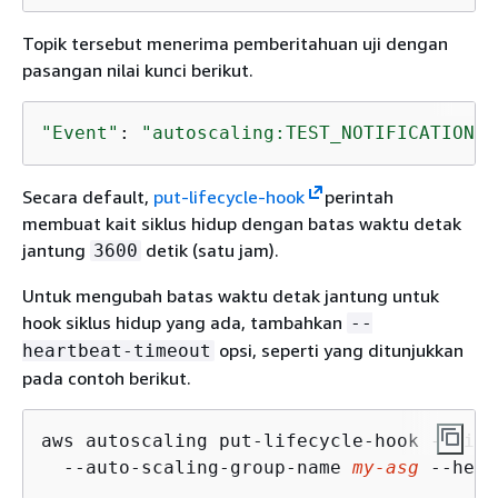
Topik tersebut menerima pemberitahuan uji dengan
pasangan nilai kunci berikut.
"Event"
: 
"autoscaling:TEST_NOTIFICATION"
Secara default,
put-lifecycle-hook
perintah
membuat kait siklus hidup dengan batas waktu detak
jantung
detik (satu jam).
3600
Untuk mengubah batas waktu detak jantung untuk
hook siklus hidup yang ada, tambahkan
--
opsi, seperti yang ditunjukkan
heartbeat-timeout
pada contoh berikut.
aws autoscaling put-lifecycle-hook --life
  --auto-scaling-group-name 
my-asg
 --hear