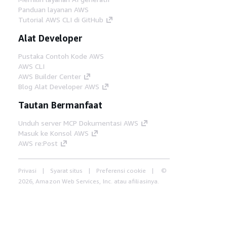
Panduan layanan AWS
Tutorial AWS CLI di GitHub
Alat Developer
Pustaka Contoh Kode AWS
AWS CLI
AWS Builder Center
Blog Alat Developer AWS
Tautan Bermanfaat
Unduh server MCP Dokumentasi AWS
Masuk ke Konsol AWS
AWS re:Post
Privasi
Syarat situs
Preferensi cookie
©
2026, Amazon Web Services, Inc. atau afiliasinya.
Semua hak dilindungi undang-undang.
Bahasa Indonesia