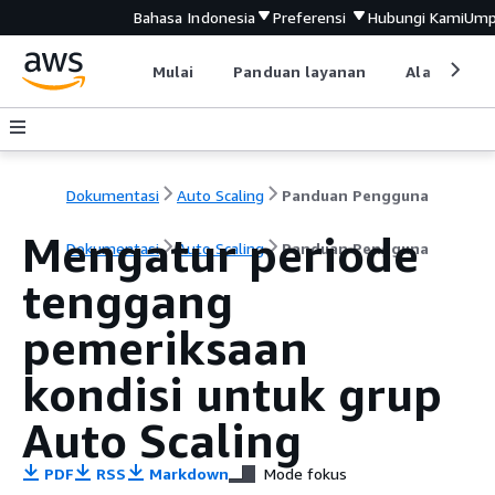
Bahasa Indonesia
Preferensi
Hubungi Kami
Ump
Mulai
Panduan layanan
Alat devel
Dokumentasi
Auto Scaling
Panduan Pengguna
Mengatur periode
Dokumentasi
Auto Scaling
Panduan Pengguna
tenggang
pemeriksaan
kondisi untuk grup
Auto Scaling
PDF
RSS
Markdown
Mode fokus