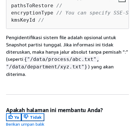
pathsToRestore 
//
encryptionType 
// You can specify SSE-S3 
kmsKeyId 
// 
Pengidentifikasi sistem file adalah opsional untuk
Snapshot partisi tunggal. Jika informasi ini tidak
diteruskan, maka hanya jalur absolut tanpa pemisah “:”
(seperti
{
"/data/process/abc.txt",
) yang akan
"/data/department/xyz.txt"}
diterima.
Apakah halaman ini membantu Anda?
Ya
Tidak
Berikan umpan balik