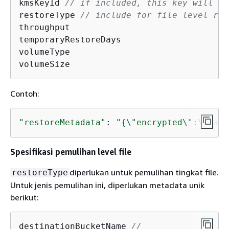
kmsKeyId 
// if included, this key will be
restoreType 
// include for file level res
throughput

temporaryRestoreDays

volumeType

volumeSize
Contoh:
"restoreMetadata"
: 
"
{
\"encrypted\":\"fals
Spesifikasi pemulihan level file
diperlukan untuk pemulihan tingkat file.
restoreType
Untuk jenis pemulihan ini, diperlukan metadata unik
berikut:
destinationBucketName 
//