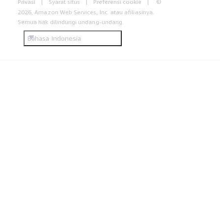
Privasi
Syarat situs
Preferensi cookie
©
2026, Amazon Web Services, Inc. atau afiliasinya.
Semua hak dilindungi undang-undang.
Bahasa Indonesia