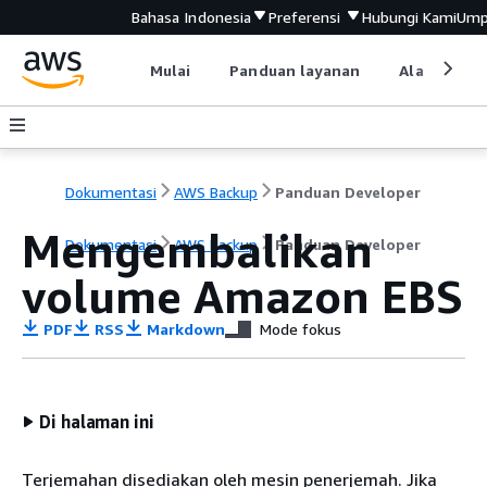
Bahasa Indonesia
Preferensi
Hubungi Kami
Ump
Mulai
Panduan layanan
Alat devel
Dokumentasi
AWS Backup
Panduan Developer
Mengembalikan
Dokumentasi
AWS Backup
Panduan Developer
volume Amazon EBS
PDF
RSS
Markdown
Mode fokus
Di halaman ini
Terjemahan disediakan oleh mesin penerjemah. Jika