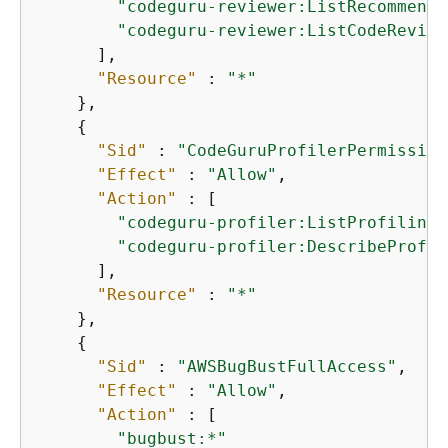
"codeguru-reviewer:ListRecommenda
"codeguru-reviewer:ListCodeReview
      ],

"Resource"
 : 
"*"
    },

{
"Sid"
 : 
"CodeGuruProfilerPermission
"Effect"
 : 
"Allow"
,

"Action"
 : [

"codeguru-profiler:ListProfilingG
"codeguru-profiler:DescribeProfil
      ],

"Resource"
 : 
"*"
    },

{
"Sid"
 : 
"AWSBugBustFullAccess"
,

"Effect"
 : 
"Allow"
,

"Action"
 : [

"bugbust:*"