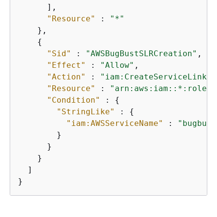
      ],

"Resource"
 : 
"*"
    },

{
"Sid"
 : 
"AWSBugBustSLRCreation"
,

"Effect"
 : 
"Allow"
,

"Action"
 : 
"iam:CreateServiceLinked
"Resource"
 : 
"arn:aws:iam::*:role/a
"Condition"
 : 
{
"StringLike"
 : 
{
"iam:AWSServiceName"
 : 
"bugbust
        }

      }

    }

  ]

}