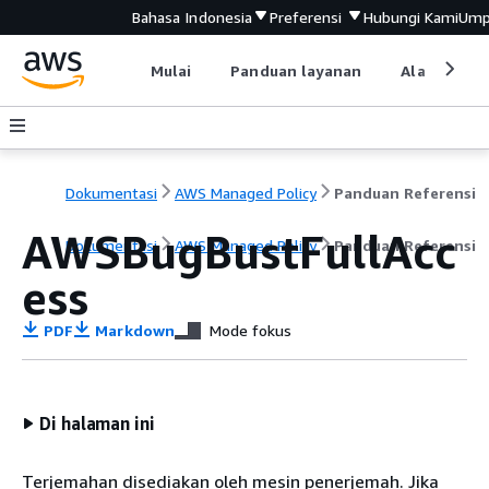
Bahasa Indonesia
Preferensi
Hubungi Kami
Ump
Mulai
Panduan layanan
Alat devel
Dokumentasi
AWS Managed Policy
Panduan Referensi
AWSBugBustFullAcc
Dokumentasi
AWS Managed Policy
Panduan Referensi
ess
PDF
Markdown
Mode fokus
Di halaman ini
Terjemahan disediakan oleh mesin penerjemah. Jika