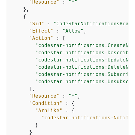
"Resource"
 : 
"*"
    },

{
"Sid"
 : 
"CodeStarNotificationsReadW
"Effect"
 : 
"Allow"
,

"Action"
 : [

"codestar-notifications:CreateNot
"codestar-notifications:DescribeN
"codestar-notifications:UpdateNot
"codestar-notifications:DeleteNot
"codestar-notifications:Subscribe
"codestar-notifications:Unsubscri
      ],

"Resource"
 : 
"*"
,

"Condition"
 : 
{
"ArnLike"
 : 
{
"codestar-notifications:Notific
        }

      }
