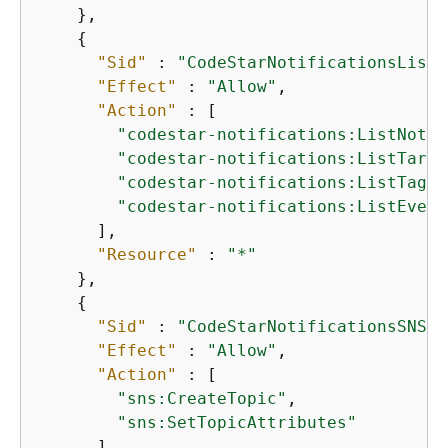
    },

{
"Sid"
 : 
"CodeStarNotificationsListA
"Effect"
 : 
"Allow"
,

"Action"
 : [

"codestar-notifications:ListNotif
"codestar-notifications:ListTarge
"codestar-notifications:ListTagsf
"codestar-notifications:ListEvent
      ],

"Resource"
 : 
"*"
    },

{
"Sid"
 : 
"CodeStarNotificationsSNSTo
"Effect"
 : 
"Allow"
,

"Action"
 : [

"sns:CreateTopic"
,

"sns:SetTopicAttributes"
      ],
