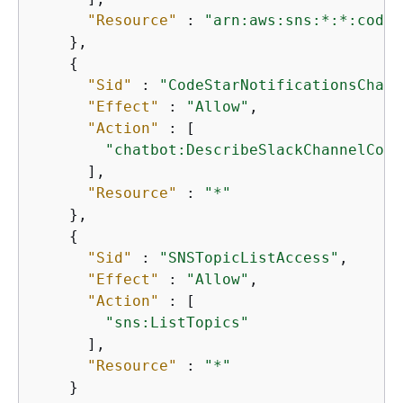
"Resource"
 : 
"arn:aws:sns:*:*:codes
    },

{
"Sid"
 : 
"CodeStarNotificationsChatb
"Effect"
 : 
"Allow"
,

"Action"
 : [

"chatbot:DescribeSlackChannelConf
      ],

"Resource"
 : 
"*"
    },

{
"Sid"
 : 
"SNSTopicListAccess"
,

"Effect"
 : 
"Allow"
,

"Action"
 : [

"sns:ListTopics"
      ],

"Resource"
 : 
"*"
    }
