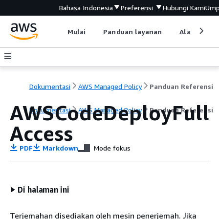
Bahasa Indonesia
Preferensi
Hubungi Kami
Ump
Mulai
Panduan layanan
Alat devel
Dokumentasi
AWS Managed Policy
Panduan Referensi
AWSCodeDeployFull
Dokumentasi
AWS Managed Policy
Panduan Referensi
Access
PDF
Markdown
Mode fokus
Di halaman ini
Terjemahan disediakan oleh mesin penerjemah. Jika