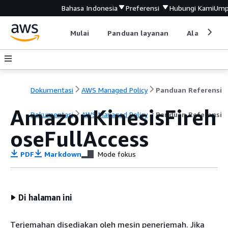
Bahasa Indonesia
Preferensi
Hubungi Kami
Ump
Mulai
Panduan layanan
Alat devel
Dokumentasi
AWS Managed Policy
Panduan Referensi
AmazonKinesisFireh
Dokumentasi
AWS Managed Policy
Panduan Referensi
oseFullAccess
PDF
Markdown
Mode fokus
Di halaman ini
Terjemahan disediakan oleh mesin penerjemah. Jika