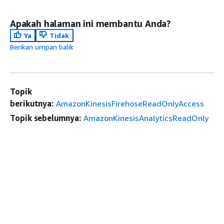
Apakah halaman ini membantu Anda?
Ya
Tidak
Berikan umpan balik
Topik
berikutnya:
AmazonKinesisFirehoseReadOnlyAccess
Topik sebelumnya:
AmazonKinesisAnalyticsReadOnly