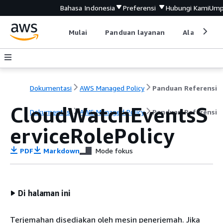
Bahasa Indonesia
Preferensi
Hubungi Kami
Ump
Mulai
Panduan layanan
Alat devel
Dokumentasi
AWS Managed Policy
Panduan Referensi
CloudWatchEventsS
Dokumentasi
AWS Managed Policy
Panduan Referensi
erviceRolePolicy
PDF
Markdown
Mode fokus
Di halaman ini
Terjemahan disediakan oleh mesin penerjemah. Jika