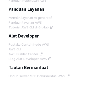
Panduan Keputusan AWS
Panduan Layanan
Memilih layanan AI generatif
Panduan layanan AWS
Tutorial AWS CLI di GitHub
Alat Developer
Pustaka Contoh Kode AWS
AWS CLI
AWS Builder Center
Blog Alat Developer AWS
Tautan Bermanfaat
Unduh server MCP Dokumentasi AWS
Masuk ke Konsol AWS
AWS re:Post
Privasi
Syarat situs
Preferensi cookie
©
2026, Amazon Web Services, Inc. atau afiliasinya.