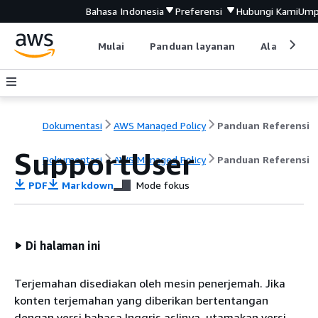
Bahasa Indonesia
Preferensi
Hubungi Kami
Ump
Mulai
Panduan layanan
Alat devel
Dokumentasi
AWS Managed Policy
Panduan Referensi
SupportUser
Dokumentasi
AWS Managed Policy
Panduan Referensi
PDF
Markdown
Mode fokus
Di halaman ini
Terjemahan disediakan oleh mesin penerjemah. Jika
konten terjemahan yang diberikan bertentangan
dengan versi bahasa Inggris aslinya, utamakan versi