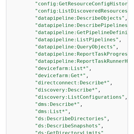
"config:GetResourceConfigHistory"
"config:ListDiscoveredResources"
,

"datapipeline:DescribeObjects"
,

"datapipeline:DescribePipelines"
,

"datapipeline:GetPipelineDefiniti
"datapipeline:ListPipelines"
,

"datapipeline:QueryObjects"
,

"datapipeline:ReportTaskProgress"
"datapipeline:ReportTaskRunnerHea
"devicefarm:List*"
,

"devicefarm:Get*"
,

"directconnect:Describe*"
,

"discovery:Describe*"
,

"discovery:ListConfigurations"
,

"dms:Describe*"
,

"dms:List*"
,

"ds:DescribeDirectories"
,

"ds:DescribeSnapshots"
,

"ds:GetDirectoryLimits"
,
