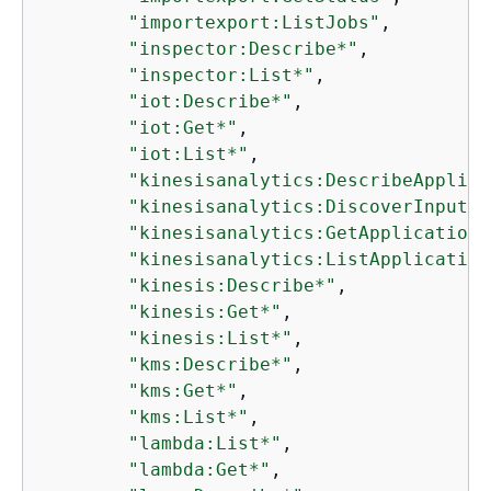
"importexport:ListJobs"
,

"inspector:Describe*"
,

"inspector:List*"
,

"iot:Describe*"
,

"iot:Get*"
,

"iot:List*"
,

"kinesisanalytics:DescribeApplica
"kinesisanalytics:DiscoverInputSc
"kinesisanalytics:GetApplicationS
"kinesisanalytics:ListApplication
"kinesis:Describe*"
,

"kinesis:Get*"
,

"kinesis:List*"
,

"kms:Describe*"
,

"kms:Get*"
,

"kms:List*"
,

"lambda:List*"
,

"lambda:Get*"
,
