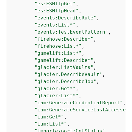
"es:ESHttpGet"
,

"es:ESHttpHead"
,

"events:DescribeRule"
,

"events:List*"
,

"events:TestEventPattern"
,

"firehose:Describe*"
,

"firehose:List*"
,

"gamelift:List*"
,

"gamelift:Describe*"
,

"glacier:ListVaults"
,

"glacier:DescribeVault"
,

"glacier:DescribeJob"
,

"glacier:Get*"
,

"glacier:List*"
,

"iam:GenerateCredentialReport"
,

"iam:GenerateServiceLastAccessedD
"iam:Get*"
,

"iam:List*"
,

"importexport:GetStatus"
,
