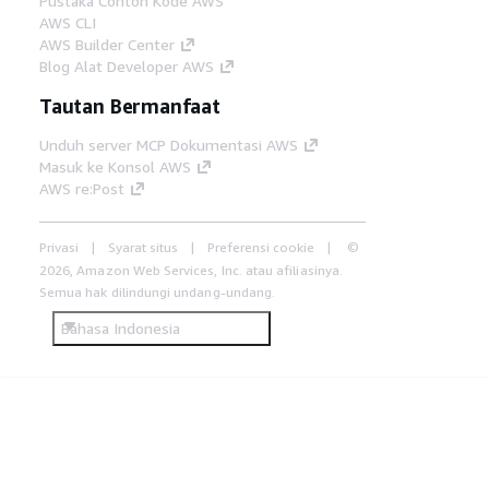
Pustaka Contoh Kode AWS
AWS CLI
AWS Builder Center
Blog Alat Developer AWS
Tautan Bermanfaat
Unduh server MCP Dokumentasi AWS
Masuk ke Konsol AWS
AWS re:Post
Privasi
Syarat situs
Preferensi cookie
©
2026, Amazon Web Services, Inc. atau afiliasinya.
Semua hak dilindungi undang-undang.
Bahasa Indonesia