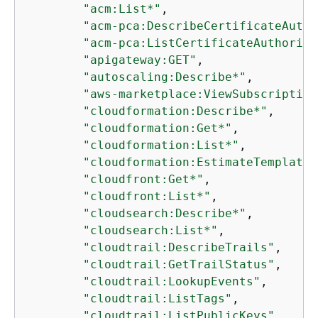
"acm:List*"
,

"acm-pca:DescribeCertificateAutho
"acm-pca:ListCertificateAuthoriti
"apigateway:GET"
,

"autoscaling:Describe*"
,

"aws-marketplace:ViewSubscription
"cloudformation:Describe*"
,

"cloudformation:Get*"
,

"cloudformation:List*"
,

"cloudformation:EstimateTemplateC
"cloudfront:Get*"
,

"cloudfront:List*"
,

"cloudsearch:Describe*"
,

"cloudsearch:List*"
,

"cloudtrail:DescribeTrails"
,

"cloudtrail:GetTrailStatus"
,

"cloudtrail:LookupEvents"
,

"cloudtrail:ListTags"
,

"cloudtrail:ListPublicKeys"
,
