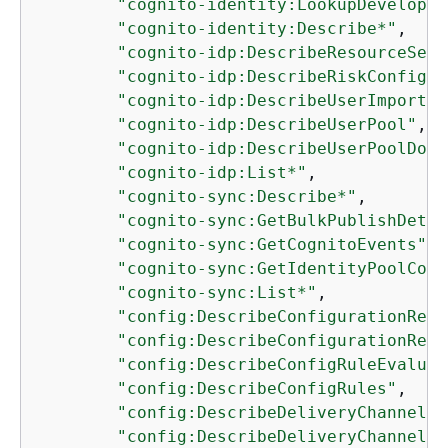
"cognito-identity:LookupDeveloper
"cognito-identity:Describe*"
,

"cognito-idp:DescribeResourceServ
"cognito-idp:DescribeRiskConfigur
"cognito-idp:DescribeUserImportJo
"cognito-idp:DescribeUserPool"
,

"cognito-idp:DescribeUserPoolDoma
"cognito-idp:List*"
,

"cognito-sync:Describe*"
,

"cognito-sync:GetBulkPublishDetai
"cognito-sync:GetCognitoEvents"
,

"cognito-sync:GetIdentityPoolConf
"cognito-sync:List*"
,

"config:DescribeConfigurationReco
"config:DescribeConfigurationReco
"config:DescribeConfigRuleEvaluat
"config:DescribeConfigRules"
,

"config:DescribeDeliveryChannels"
"config:DescribeDeliveryChannelSt