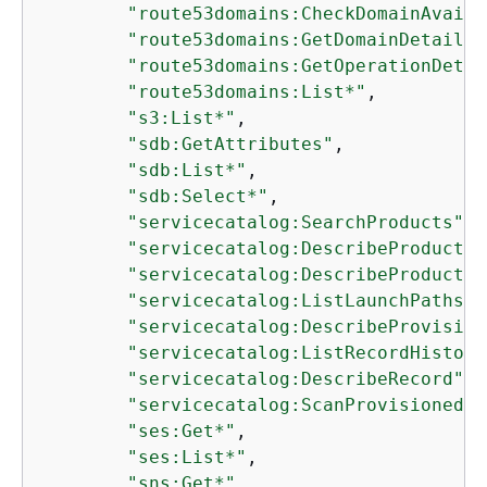
"route53domains:CheckDomainAvaila
"route53domains:GetDomainDetail"
,

"route53domains:GetOperationDetai
"route53domains:List*"
,

"s3:List*"
,

"sdb:GetAttributes"
,

"sdb:List*"
,

"sdb:Select*"
,

"servicecatalog:SearchProducts"
,

"servicecatalog:DescribeProduct"
,

"servicecatalog:DescribeProductVi
"servicecatalog:ListLaunchPaths"
,

"servicecatalog:DescribeProvision
"servicecatalog:ListRecordHistory
"servicecatalog:DescribeRecord"
,

"servicecatalog:ScanProvisionedPr
"ses:Get*"
,

"ses:List*"
,

"sns:Get*"
,
