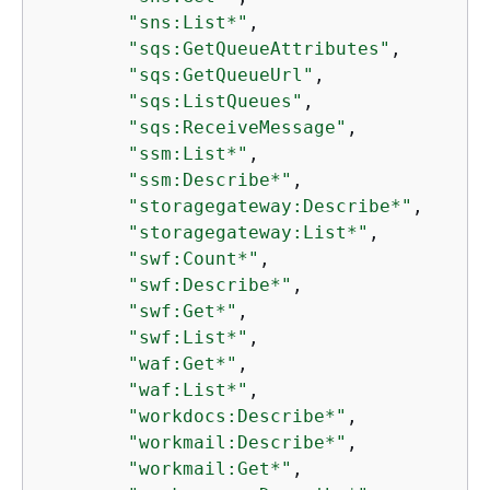
"sns:List*"
,

"sqs:GetQueueAttributes"
,

"sqs:GetQueueUrl"
,

"sqs:ListQueues"
,

"sqs:ReceiveMessage"
,

"ssm:List*"
,

"ssm:Describe*"
,

"storagegateway:Describe*"
,

"storagegateway:List*"
,

"swf:Count*"
,

"swf:Describe*"
,

"swf:Get*"
,

"swf:List*"
,

"waf:Get*"
,

"waf:List*"
,

"workdocs:Describe*"
,

"workmail:Describe*"
,

"workmail:Get*"
,
