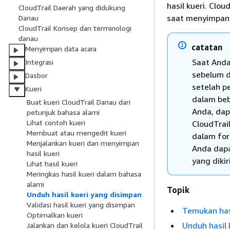
hasil kueri. Clo
CloudTrail Daerah yang didukung
saat menyimpan h
Danau
CloudTrail Konsep dan terminologi
danau
catatan
Menyimpan data acara
Saat Anda
Integrasi
sebelum d
Dasbor
setelah p
Kueri
dalam beb
Buat kueri CloudTrail Danau dari
Anda, dap
petunjuk bahasa alami
Lihat contoh kueri
CloudTrai
Membuat atau mengedit kueri
dalam for
Menjalankan kueri dan menyimpan
Anda dapa
hasil kueri
yang dikir
Lihat hasil kueri
Meringkas hasil kueri dalam bahasa
alami
Topik
Unduh hasil kueri yang disimpan
Validasi hasil kueri yang disimpan
Temukan hasi
Optimalkan kueri
Unduh hasil 
Jalankan dan kelola kueri CloudTrail