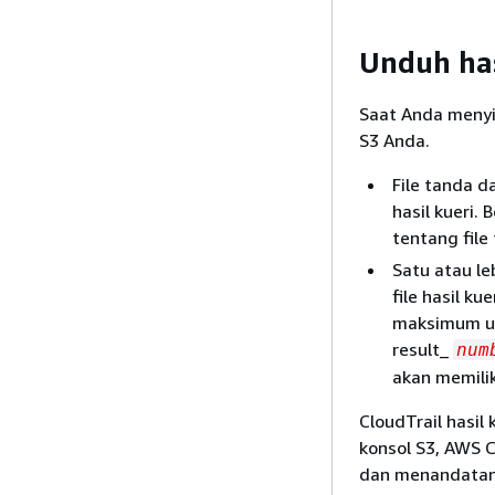
Unduh has
Saat Anda menyim
S3 Anda.
File tanda 
hasil kueri.
tentang file 
Satu atau leb
file hasil ku
maksimum unt
result_
num
akan memiliki
CloudTrail hasil
konsol S3, AWS C
dan menandatang