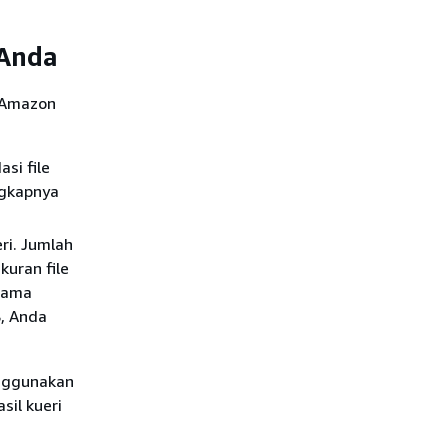
 Anda
t Amazon
si file
ngkapnya
eri. Jumlah
kuran file
 nama
B, Anda
enggunakan
sil kueri