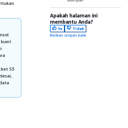
entukan
Apakah halaman ini
membantu Anda?
Ya
Tidak
onsol
Berikan umpan balik
 kueri
i
ara
cket S3
lesai,
 data