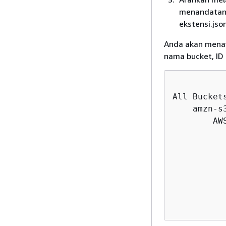
menandatanga
ekstensi.json
Anda akan menavi
nama bucket, ID 
All Buckets
    amzn-s3
        AWS
           
          
           
          
          
          