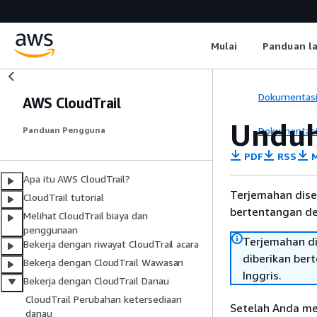
Mulai
Panduan l
Dokumentas
AWS CloudTrail
Unduh
Dokumentas
Panduan Pengguna
PDF
RSS
M
Apa itu AWS CloudTrail?
Terjemahan dise
CloudTrail tutorial
bertentangan den
Melihat CloudTrail biaya dan
penggunaan
Terjemahan di
Bekerja dengan riwayat CloudTrail acara
diberikan ber
Bekerja dengan CloudTrail Wawasan
Inggris.
Bekerja dengan CloudTrail Danau
CloudTrail Perubahan ketersediaan
Setelah Anda me
danau