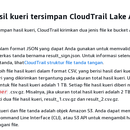
il kueri tersimpan CloudTrail Lake
pan hasil kueri, CloudTrail kirimkan dua jenis file ke bucke
dalam format JSON yang dapat Anda gunakan untuk memvalida
 Berkas tanda bernama result_sign.json. Untuk informasi sele
tanda, lihat
CloudTrail struktur file tanda tangan
.
ih file hasil kueri dalam format CSV, yang berisi hasil dari ku
eri yang dikirimkan tergantung pada ukuran total hasil kueri. U
uk file hasil kueri adalah 1 TB. Setiap file hasil kueri diberi
.csv.gz. Misalnya, jika ukuran total hasil kueri adalah 2 T
ber
 dua file hasil kueri, result_1.csv.gz dan result_2.csv.gz.
 kueri dan file tanda adalah objek Amazon S3. Anda dapat m
ommand Line Interface (CLI), atau S3 API untuk mengambil ha
ani file.