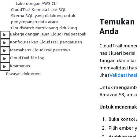
Lake dengan AWS CLI
CloudTrail Kendala Lake SQL
Skema SQL yang didukung untuk
Temukan h
penyimpanan data acara
CloudWatch Metrik yang didukung
Anda
Bekerja dengan jalan CloudTrail setapak
Konfigurasikan CloudTrail pengaturan
CloudTrail mener
Memahami CloudTrail peristiwa
hasil kueri beri
CloudTrail file log
tangan dan nilai
Keamanan
memvalidasi hasi
Riwayat dokumen
lihat
Validasi has
Untuk mengambil
Amazon S3, antar
Untuk menemuka
Buka konsol
Pilih ember 
Arahkan mela