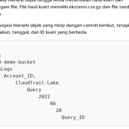
ni file. File hasil kueri memiliki ekstensi.csv.gz dan file tan
.
gasi hierarki objek yang mirip dengan contoh berikut, teta
akun, tanggal, dan ID kueri yang berbeda.


-demo-bucket

Logs

 Account_ID;

      CloudTrail-Lake

         Query

              2022

                  06

                    20
