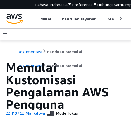
Bahasa Indonesia
Preferensi
Hubungi Kami
Ump
Mulai
Panduan layanan
Alat devel
Dokumentasi
Panduan Memulai
Memulai
Dokumentasi
Panduan Memulai
Kustomisasi
Pengalaman AWS
Pengguna
PDF
Markdown
Mode fokus