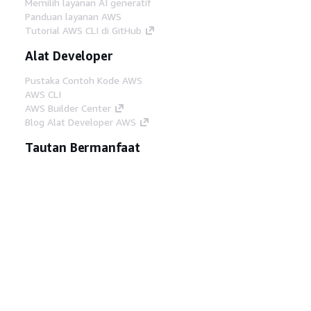
Memilih layanan AI generatif
Panduan layanan AWS
Tutorial AWS CLI di GitHub
Alat Developer
Pustaka Contoh Kode AWS
AWS CLI
AWS Builder Center
Blog Alat Developer AWS
Tautan Bermanfaat
Unduh server MCP Dokumentasi AWS
Masuk ke Konsol AWS
AWS re:Post
Privasi
Syarat situs
Preferensi cookie
©
2026, Amazon Web Services, Inc. atau afiliasinya.
Semua hak dilindungi undang-undang.
Bahasa Indonesia