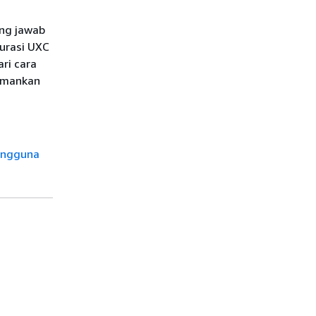
ng jawab
urasi UXC
ri cara
amankan
engguna