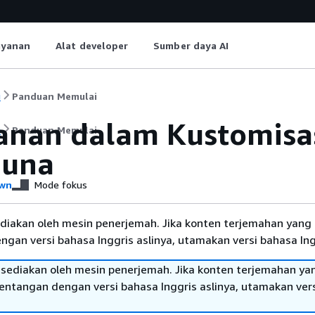
ayanan
Alat developer
Sumber daya AI
i
Panduan Memulai
nan dalam Kustomisa
i
Panduan Memulai
guna
wn
Mode fokus
diakan oleh mesin penerjemah. Jika konten terjemahan yang 
gan versi bahasa Inggris aslinya, utamakan versi bahasa Ing
sediakan oleh mesin penerjemah. Jika konten terjemahan ya
tentangan dengan versi bahasa Inggris aslinya, utamakan ver