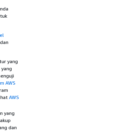
Anda
ntuk
el
 dan
tur yang
 yang
enguji
am AWS
gram
ihat
AWS
n yang
cakup
dang dan