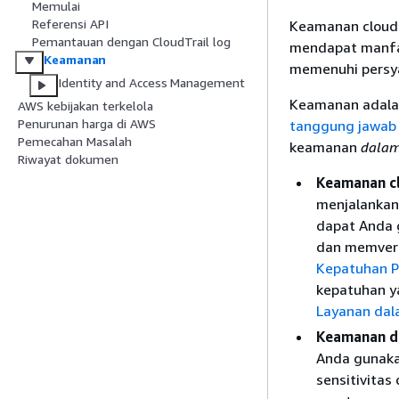
Memulai
Referensi API
Keamanan cloud 
Pemantauan dengan CloudTrail log
mendapat manfaa
Keamanan
memenuhi persya
Identity and Access Management
Keamanan adala
AWS kebijakan terkelola
Penurunan harga di AWS
tanggung jawab
Pemecahan Masalah
keamanan
dala
Riwayat dokumen
Keamanan c
menjalankan
dapat Anda 
dan memveri
Kepatuhan 
kepatuhan y
Layanan dal
Keamanan di
Anda gunaka
sensitivita