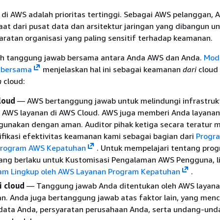
di AWS adalah prioritas tertinggi. Sebagai AWS pelanggan, 
t dari pusat data dan arsitektur jaringan yang dibangun u
ratan organisasi yang paling sensitif terhadap keamanan.
h tanggung jawab bersama antara Anda AWS dan Anda.
Mod
 bersama
menjelaskan hal ini sebagai keamanan
dari
cloud
m
cloud:
loud
— AWS bertanggung jawab untuk melindungi infrastruk
 AWS layanan di AWS Cloud. AWS juga memberi Anda layanan
gunakan dengan aman. Auditor pihak ketiga secara teratur m
fikasi efektivitas keamanan kami sebagai bagian dari
Progr
Program AWS Kepatuhan
.
Untuk mempelajari tentang pro
ang berlaku untuk Kustomisasi Pengalaman AWS Pengguna, l
am Lingkup oleh AWS Layanan Program Kepatuhan
.
 cloud
— Tanggung jawab Anda ditentukan oleh AWS layana
n. Anda juga bertanggung jawab atas faktor lain, yang men
s data Anda, persyaratan perusahaan Anda, serta undang-un