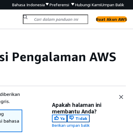
Bahasa Indonesia
Preferensi
Hubungi Kami
Umpan Balik
Buat Akun AWS
si Pengalaman AWS
diberikan
gris.
Apakah halaman ini
membantu Anda?
ng
Ya
Tidak
si bahasa
Berikan umpan balik