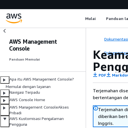
Mulai
Panduan l
Dokumentas
AWS Management
Console
Keama
Dokumentas
Panduan Memulai
Peng
PDF
Markdo
Apa itu AWS Management Console?
Memulai dengan layanan
Terjemahan dise
Navigasi Terpadu
bertentangan den
AWS Console Home
AWS Management ConsoleAkses
Terjemahan di
Pribadi
diberikan ber
AWS Kustomisasi Pengalaman
Inggris.
Pengguna