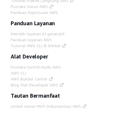
Tutorial Praktik Langsung AWS
Pustaka Solusi AWS
Panduan Keputusan AWS
Panduan Layanan
Memilih layanan AI generatif
Panduan layanan AWS
Tutorial AWS CLI di GitHub
Alat Developer
Pustaka Contoh Kode AWS
AWS CLI
AWS Builder Center
Blog Alat Developer AWS
Tautan Bermanfaat
Unduh server MCP Dokumentasi AWS
Masuk ke Konsol AWS
AWS re:Post