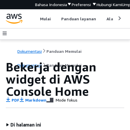
Bahasa Indonesia
Preferensi
Hubungi Kami
Ump
Mulai
Panduan layanan
Alat devel
Dokumentasi
Panduan Memulai
Bekerja dengan
Dokumentasi
Panduan Memulai
widget di AWS
Console Home
PDF
Markdown
Mode fokus
Di halaman ini