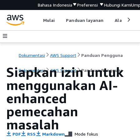
Bahasa Indonesia
Preferensi
Hubungi Kami
Ump
Mulai
Panduan layanan
Alat devel
Dokumentasi
AWS Support
Panduan Pengguna
Siapkan izin untuk
Dokumentasi
AWS Support
Panduan Pengguna
menggunakan AI-
enhanced
pemecahan
masalah
PDF
RSS
Markdown
Mode fokus