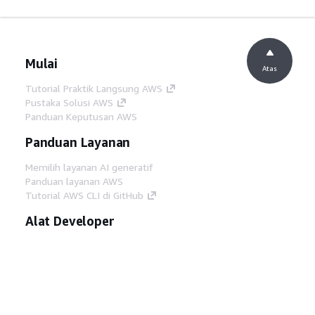
Mulai
Atas
Tutorial Praktik Langsung AWS
Pustaka Solusi AWS
Panduan Keputusan AWS
Panduan Layanan
Memilih layanan AI generatif
Panduan layanan AWS
Tutorial AWS CLI di GitHub
Alat Developer
Pustaka Contoh Kode AWS
AWS CLI
AWS Builder Center
Blog Alat Developer AWS
Tautan Bermanfaat