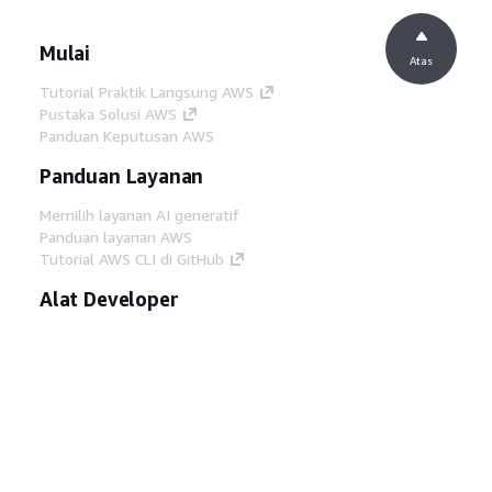
Mulai
Atas
Tutorial Praktik Langsung AWS
Pustaka Solusi AWS
Panduan Keputusan AWS
Panduan Layanan
Memilih layanan AI generatif
Panduan layanan AWS
Tutorial AWS CLI di GitHub
Alat Developer
Pustaka Contoh Kode AWS
AWS CLI
AWS Builder Center
Blog Alat Developer AWS
Tautan Bermanfaat
Unduh server MCP Dokumentasi AWS