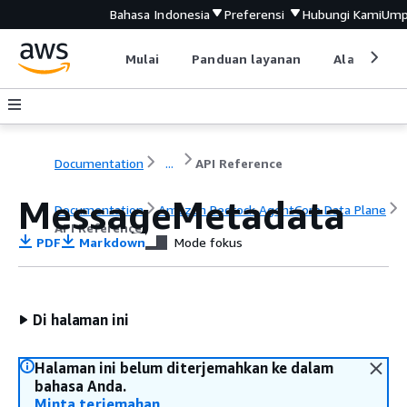
Bahasa Indonesia
Preferensi
Hubungi Kami
Ump
Mulai
Panduan layanan
Alat devel
Documentation
...
API Reference
MessageMetadata
Documentation
Amazon Bedrock AgentCore Data Plane
API Reference
PDF
Markdown
Mode fokus
Di halaman ini
Halaman ini belum diterjemahkan ke dalam
bahasa Anda.
Minta terjemahan