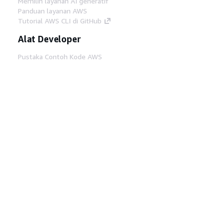
Memilih layanan AI generatif
Panduan layanan AWS
Tutorial AWS CLI di GitHub
Alat Developer
Pustaka Contoh Kode AWS
AWS CLI
AWS Builder Center
Blog Alat Developer AWS
Tautan Bermanfaat
Unduh server MCP Dokumentasi AWS
Masuk ke Konsol AWS
AWS re:Post
Privasi
Syarat situs
Preferensi cookie
©
2026, Amazon Web Services, Inc. atau afiliasinya.
Semua hak dilindungi undang-undang.
Bahasa Indonesia