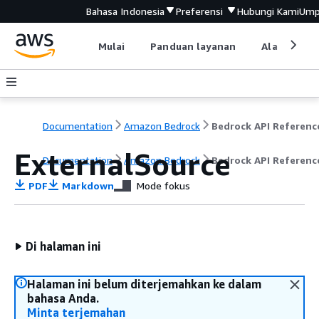
Bahasa Indonesia
Preferensi
Hubungi Kami
Ump
Mulai
Panduan layanan
Alat devel
Documentation
Amazon Bedrock
Bedrock API Referenc
ExternalSource
Documentation
Amazon Bedrock
Bedrock API Referenc
PDF
Markdown
Mode fokus
Di halaman ini
Halaman ini belum diterjemahkan ke dalam
bahasa Anda.
Minta terjemahan