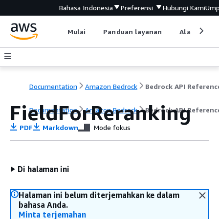
Bahasa Indonesia
Preferensi
Hubungi Kami
Ump
Mulai
Panduan layanan
Alat devel
Documentation
Amazon Bedrock
Bedrock API Referenc
FieldForReranking
Documentation
Amazon Bedrock
Bedrock API Referenc
PDF
Markdown
Mode fokus
Di halaman ini
Halaman ini belum diterjemahkan ke dalam
bahasa Anda.
Minta terjemahan