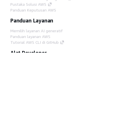
Pustaka Solusi AWS
Panduan Keputusan AWS
Panduan Layanan
Memilih layanan AI generatif
Panduan layanan AWS
Tutorial AWS CLI di GitHub
Alat Developer
Pustaka Contoh Kode AWS
AWS CLI
AWS Builder Center
Blog Alat Developer AWS
Tautan Bermanfaat
Unduh server MCP Dokumentasi AWS
Masuk ke Konsol AWS
AWS re:Post
Privasi
Syarat situs
Preferensi cookie
©