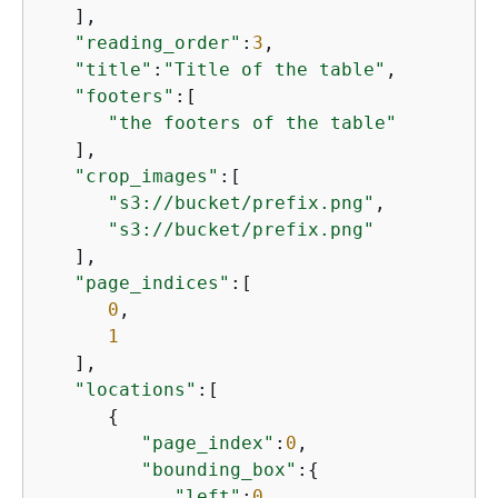
   ],

"reading_order"
:
3
,

"title"
:
"Title of the table"
,

"footers"
:[

"the footers of the table"
   ],

"crop_images"
:[

"s3://bucket/prefix.png"
,

"s3://bucket/prefix.png"
   ],

"page_indices"
:[

0
,

1
   ],

"locations"
:[

{
"page_index"
:
0
,

"bounding_box"
:
{
"left"
:
0
,
