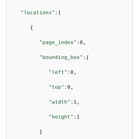
"locations"
:[

{
"page_index"
:0,

"bounding_box"
:
{
"left"
:0,

"top"
:0,

"width"
:1,

"height"
:1

         }
