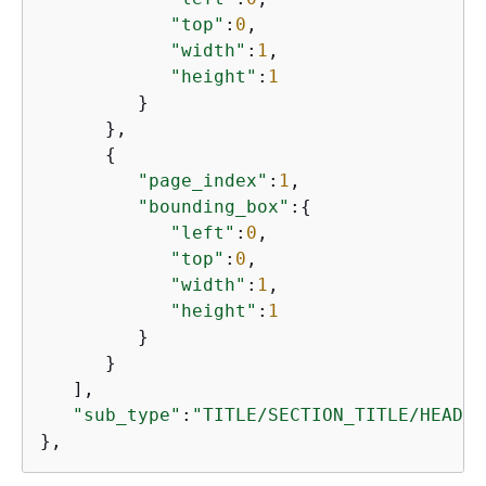
"top"
:
0
,

"width"
:
1
,

"height"
:
1
         }

      },

{
"page_index"
:
1
,

"bounding_box"
:
{
"left"
:
0
,

"top"
:
0
,

"width"
:
1
,

"height"
:
1
         }

      }

   ],

"sub_type"
:
"TITLE/SECTION_TITLE/HEADER
},