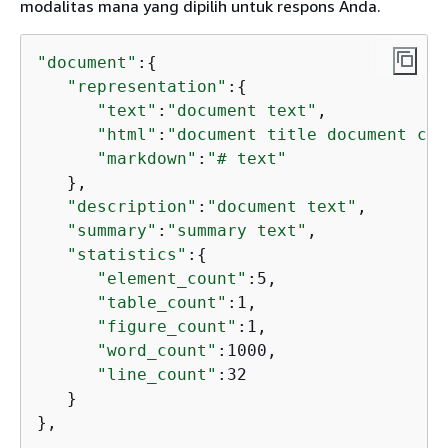
modalitas mana yang dipilih untuk respons Anda.
"document"
:
{
"representation"
:
{
"text"
:
"document text"
,

"html"
:
"document title document con
"markdown"
:
"# text"
   },

"description"
:
"document text"
,

"summary"
:
"summary text"
,

"statistics"
:
{
"element_count"
:5,

"table_count"
:1,

"figure_count"
:1,

"word_count"
:1000,

"line_count"
:32

   }

},