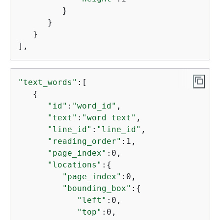
         }

      }

   }

"text_words"
:[

{
"id"
:
"word_id"
,

"text"
:
"word text"
,

"line_id"
:
"line_id"
,

"reading_order"
:1,

"page_index"
:0,

"locations"
:
{
"page_index"
:0,

"bounding_box"
:
{
"left"
:0,

"top"
:0,
