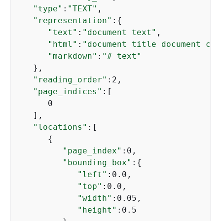
"type"
:
"TEXT"
,

"representation"
:
{
"text"
:
"document text"
,

"html"
:
"document title document con
"markdown"
:
"# text"
   },

"reading_order"
:2,

"page_indices"
:[

      0

   ],

"locations"
:[

{
"page_index"
:0,

"bounding_box"
:
{
"left"
:0.0,

"top"
:0.0,

"width"
:0.05,

"height"
:0.5
