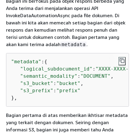
Bagian ini berfokus pada objek respons berbeda yang
Anda terima dari menjalankan operasi API
InvokeDataAutomationAsync pada file dokumen. Di
bawah ini kita akan memecah setiap bagian dari objek
respons dan kemudian melihat respons penuh dan
terisi untuk dokumen contoh. Bagian pertama yang
akan kami terima adalah
.
metadata
"metadata"
:
{
"logical_subdocument_id"
:
"XXXX-XXXX-XX
"semantic_modality"
:
"DOCUMENT"
,

"s3_bucket"
:
"bucket"
,

"s3_prefix"
:
"prefix"
},
Bagian pertama di atas memberikan ikhtisar metadata
yang terkait dengan dokumen. Seiring dengan
informasi S3, bagian ini juga memberi tahu Anda