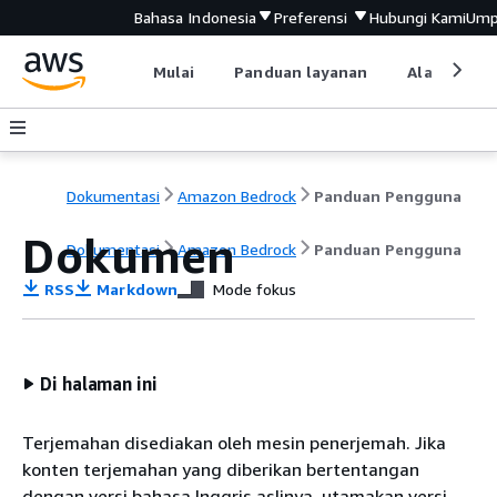
Bahasa Indonesia
Preferensi
Hubungi Kami
Ump
Mulai
Panduan layanan
Alat devel
Dokumentasi
Amazon Bedrock
Panduan Pengguna
Dokumen
Dokumentasi
Amazon Bedrock
Panduan Pengguna
RSS
Markdown
Mode fokus
Di halaman ini
Terjemahan disediakan oleh mesin penerjemah. Jika
konten terjemahan yang diberikan bertentangan
dengan versi bahasa Inggris aslinya, utamakan versi