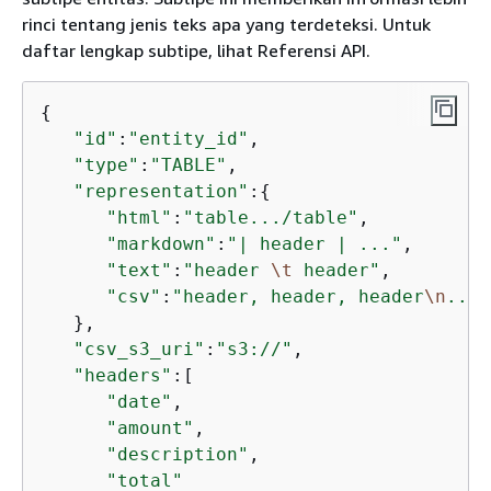
rinci tentang jenis teks apa yang terdeteksi. Untuk
daftar lengkap subtipe, lihat Referensi API.
{
"id"
:
"entity_id"
,

"type"
:
"TABLE"
,

"representation"
:
{
"html"
:
"table.../table"
,

"markdown"
:
"| header | ..."
,

"text"
:
"header 
\t
 header"
,

"csv"
:
"header, header, header
\n
..."
   },

"csv_s3_uri"
:
"s3://"
,

"headers"
:[

"date"
,

"amount"
,

"description"
,

"total"