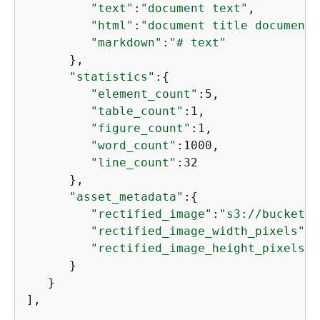
"text"
:
"document text"
,

"html"
:
"document title document 
"markdown"
:
"# text"
      },

"statistics"
:
{
"element_count"
:5,

"table_count"
:1,

"figure_count"
:1,

"word_count"
:1000,

"line_count"
:32

      },

"asset_metadata"
:
{
"rectified_image"
:
"s3://bucket/p
"rectified_image_width_pixels"
:1
"rectified_image_height_pixels"
:
      }

   }

],