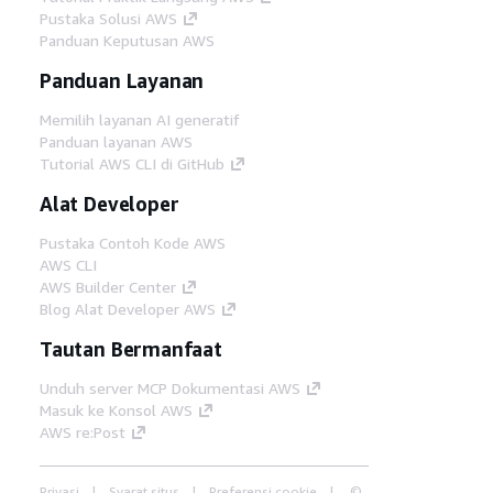
Pustaka Solusi AWS
Panduan Keputusan AWS
Panduan Layanan
Memilih layanan AI generatif
Panduan layanan AWS
Tutorial AWS CLI di GitHub
Alat Developer
Pustaka Contoh Kode AWS
AWS CLI
AWS Builder Center
Blog Alat Developer AWS
Tautan Bermanfaat
Unduh server MCP Dokumentasi AWS
Masuk ke Konsol AWS
AWS re:Post
Privasi
Syarat situs
Preferensi cookie
©