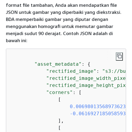
format file tambahan, Anda akan mendapatkan file
JSON untuk gambar yang diperbaiki yang diekstraksi.
BDA memperbaiki gambar yang diputar dengan
menggunakan homografi untuk memutar gambar
menjadi sudut 90 derajat. Contoh JSON adalah di
bawah ini:
"asset_metadata"
: 
{
"rectified_image"
: 
"s3://buck
"rectified_image_width_pixels
"rectified_image_height_pixel
"corners"
: [

                [
                    0.006980135689736235,

                    -0.061692718505859376

],

                [