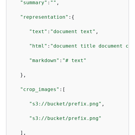
"summary"
:
""
,

"representation"
:
{
"text"
:
"document text"
,

"html"
:
"document title document con
"markdown"
:
"# text"
   },

"crop_images"
:[

"s3://bucket/prefix.png"
,

"s3://bucket/prefix.png"
   ],
