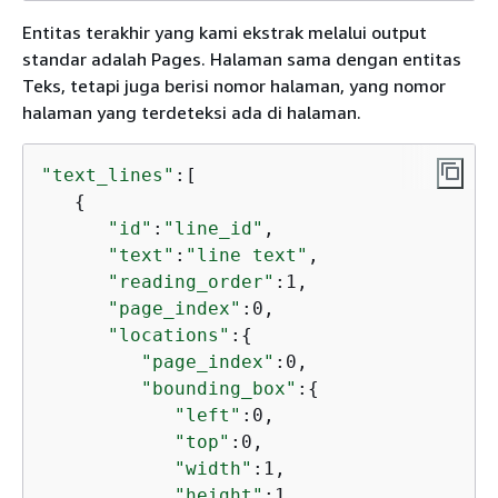
Entitas terakhir yang kami ekstrak melalui output
standar adalah Pages. Halaman sama dengan entitas
Teks, tetapi juga berisi nomor halaman, yang nomor
halaman yang terdeteksi ada di halaman.
"text_lines"
:[

{
"id"
:
"line_id"
,

"text"
:
"line text"
,

"reading_order"
:1,

"page_index"
:0,

"locations"
:
{
"page_index"
:0,

"bounding_box"
:
{
"left"
:0,

"top"
:0,

"width"
:1,

"height"
:1
