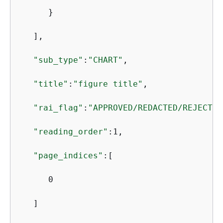
      }

   ],

"sub_type"
:
"CHART"
,

"title"
:
"figure title"
,

"rai_flag"
:
"APPROVED/REDACTED/REJECTED
"reading_order"
:1,

"page_indices"
:[

      0

   ]
