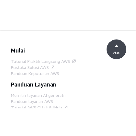
Mulai
Atas
Tutorial Praktik Langsung AWS
Pustaka Solusi AWS
Panduan Keputusan AWS
Panduan Layanan
Memilih layanan AI generatif
Panduan layanan AWS
Tutorial AWS CLI di GitHub
Alat Developer
Pustaka Contoh Kode AWS
AWS CLI