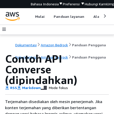
Bahasa Indonesia
Preferensi
Hubungi Kami
Ump
Mulai
Panduan layanan
Alat devel
Dokumentasi
Amazon Bedrock
Panduan Pengguna
Contoh API
Dokumentasi
Amazon Bedrock
Panduan Pengguna
Converse
(dipindahkan)
RSS
Markdown
Mode fokus
Terjemahan disediakan oleh mesin penerjemah. Jika
konten terjemahan yang diberikan bertentangan
dengan versi bahasa Inggris aslinya, utamakan versi