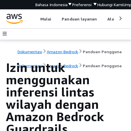
Bahasa Indonesia
Preferensi
Hubungi Kami
Ump
Mulai
Panduan layanan
Alat devel
Dokumentasi
Amazon Bedrock
Panduan Pengguna
Izin untuk
Dokumentasi
Amazon Bedrock
Panduan Pengguna
menggunakan
inferensi lintas
wilayah dengan
Amazon Bedrock
Guardrails