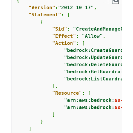
{
"Version"
:
"2012-10-17"
,

"Statement"
: [

{
"Sid"
: 
"CreateAndManageGuar
"Effect"
: 
"Allow"
,

"Action"
: [

"bedrock:CreateGuardrai
"bedrock:UpdateGuardrai
"bedrock:DeleteGuardrai
"bedrock:GetGuardrail"
,

"bedrock:ListGuardrails
            ],

"Resource"
: [

"arn:aws:bedrock:
us-eas
"arn:aws:bedrock:
us-eas
            ]

        }

    ]
