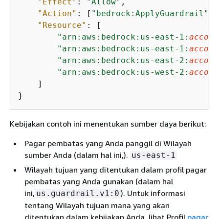
"Effect"
: 
"Allow"
,

"Action"
: [
"bedrock:ApplyGuardrail"
],

"Resource"
: [

"arn:aws:bedrock:us-east-1:
accoun
"arn:aws:bedrock:us-east-1:
accoun
"arn:aws:bedrock:us-east-2:
accoun
"arn:aws:bedrock:us-west-2:
accoun
    ]

}
Kebijakan contoh ini menentukan sumber daya berikut:
Pagar pembatas yang Anda panggil di Wilayah
sumber Anda (dalam hal ini,).
us-east-1
Wilayah tujuan yang ditentukan dalam profil pagar
pembatas yang Anda gunakan (dalam hal
ini,
). Untuk informasi
us.guardrail.v1:0
tentang Wilayah tujuan mana yang akan
ditentukan dalam kebijakan Anda, lihat Profil
pagar