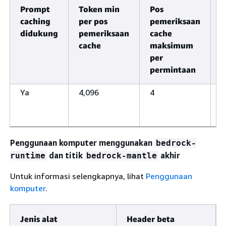
Prompt
Token min
Pos
T
caching
per pos
pemeriksaan
d
didukung
pemeriksaan
cache
cache
maksimum
per
permintaan
Ya
4,096
4
5
j
Penggunaan komputer menggunakan
bedrock-
dan titik
akhir
runtime
bedrock-mantle
Untuk informasi selengkapnya, lihat
Penggunaan
komputer
.
Jenis alat
Header beta