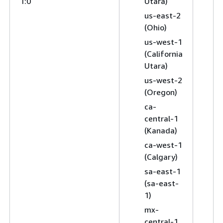
1:0
Utara)
(
a
us-east-2
(Ohio)
e
2
us-west-1
(California
e
Utara)
(
us-west-2
e
(Oregon)
(
ca-
e
central-1
(
(Kanada)
e
ca-west-1
(
(Calgary)
e
sa-east-1
(
(sa-east-
e
1)
(
mx-
i
central-1