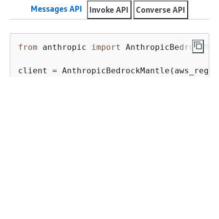
Messages API
Invoke API
Converse API
from
 anthropic 
import
 AnthropicBedrockMan
client = AnthropicBedrockMantle(aws_regio
message = client.messages.create(

    model=
"anthropic.claude-haiku-4-5"
,

    max_tokens=
1024
,

    messages=[
{
"role"
: 
"user"
, 
"content"
:
)

print
(message.content[
0
].text)