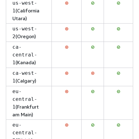
us-west-
(California
1
Utara)
us-west-
(Oregon)
2
ca-
central-
(Kanada)
1
ca-west-
(Calgary)
1
eu-
central-
(Frankfurt
1
am Main)
eu-
central-