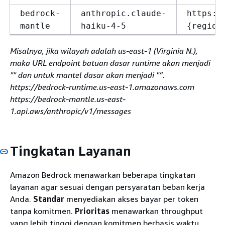
bedrock-
anthropic.claude-
https:/
mantle
haiku-4-5
{
region
Misalnya, jika wilayah adalah us-east-1 (Virginia N.),
maka URL endpoint batuan dasar runtime akan menjadi
"" dan untuk mantel dasar akan menjadi "”.
https://bedrock-runtime.us-east-1.amazonaws.com
https://bedrock-mantle.us-east-
1.api.aws/anthropic/v1/messages
Tingkatan Layanan
Amazon Bedrock menawarkan beberapa tingkatan
layanan agar sesuai dengan persyaratan beban kerja
Anda.
Standar
menyediakan akses bayar per token
tanpa komitmen.
Prioritas
menawarkan throughput
yang lebih tinggi dengan komitmen berbasis waktu.