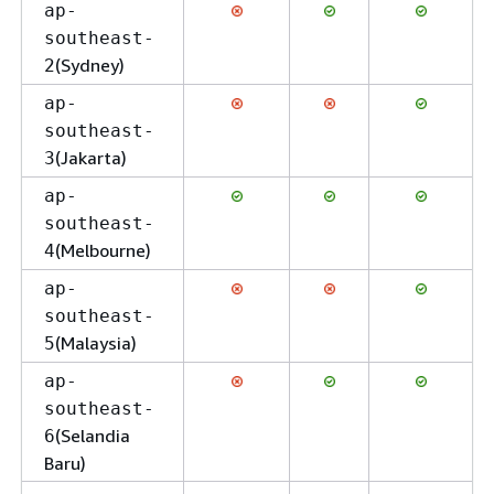
ap-
southeast-
(Sydney)
2
ap-
southeast-
(Jakarta)
3
ap-
southeast-
(Melbourne)
4
ap-
southeast-
(Malaysia)
5
ap-
southeast-
(Selandia
6
Baru)