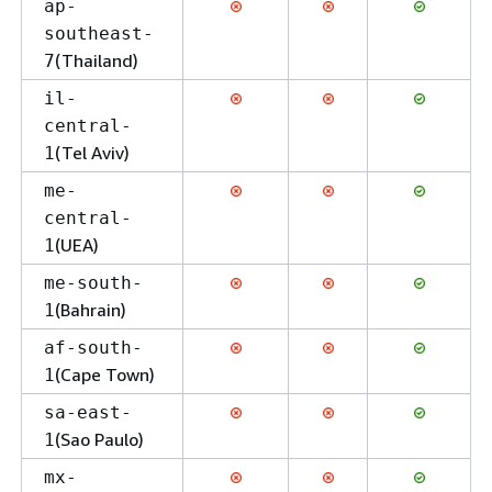
ap-
southeast-
(Thailand)
7
il-
central-
(Tel Aviv)
1
me-
central-
(UEA)
1
me-south-
(Bahrain)
1
af-south-
(Cape Town)
1
sa-east-
(Sao Paulo)
1
mx-