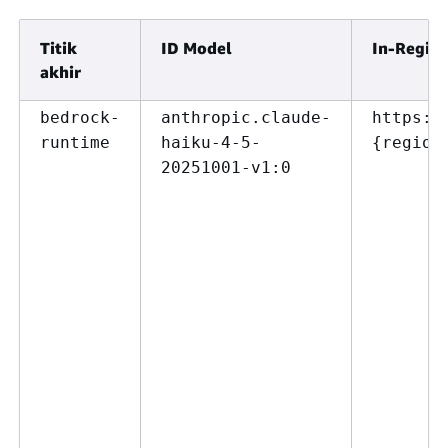
Titik
ID Model
In-Region
akhir
bedrock-
anthropic.claude-
https:/
runtime
haiku-4-5-
{
region
20251001-v1:0