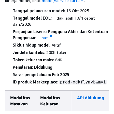
kinerja model, lihat
model/service kartu
.
Tanggal peluncuran model:
16 Okt 2025
Tanggal model EOL:
Tidak lebih 10/1 cepat
dari/2026
Perjanjian Lisensi Pengguna Akhir dan Ketentuan
Penggunaan:
Lihat
Siklus hidup model
: Aktif
Jendela konteks:
200K token
Token keluaran maks:
64K
Penalaran: Didukung
Batas
pengetahuan: Feb 2025
ID produk Marketplace:
prod-xdkflymybwmvi
Modalitas
Modalitas
API didukung
Masukan
Keluaran