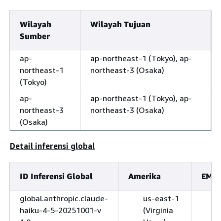
Wilayah
Wilayah Tujuan
Sumber
ap-
ap-northeast-1 (Tokyo), ap-
northeast-1
northeast-3 (Osaka)
(Tokyo)
ap-
ap-northeast-1 (Tokyo), ap-
northeast-3
northeast-3 (Osaka)
(Osaka)
Detail inferensi global
ID Inferensi Global
Amerika
EME
global.anthropic.claude-
us-east-1
e
haiku-4-5-20251001-v
(Virginia
1