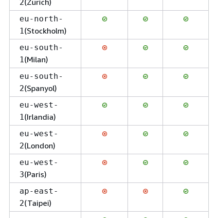
(Zürich)
2
eu-north-
(Stockholm)
1
eu-south-
(Milan)
1
eu-south-
(Spanyol)
2
eu-west-
(Irlandia)
1
eu-west-
(London)
2
eu-west-
(Paris)
3
ap-east-
(Taipei)
2