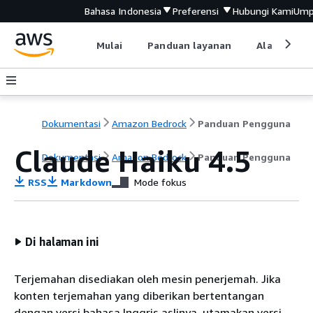
Bahasa Indonesia
Preferensi
Hubungi Kami
Ump
Mulai
Panduan layanan
Alat devel
Dokumentasi
Amazon Bedrock
Panduan Pengguna
Claude Haiku 4.5
Dokumentasi
Amazon Bedrock
Panduan Pengguna
RSS
Markdown
Mode fokus
Di halaman ini
Terjemahan disediakan oleh mesin penerjemah. Jika
konten terjemahan yang diberikan bertentangan
dengan versi bahasa Inggris aslinya, utamakan versi