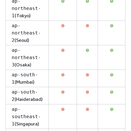
ap-
northeast-
(Tokyo)
1
ap-
northeast-
(Seoul)
2
ap-
northeast-
(Osaka)
3
ap-south-
(Mumbai)
1
ap-south-
(Haiderabad)
2
ap-
southeast-
(Singapura)
1