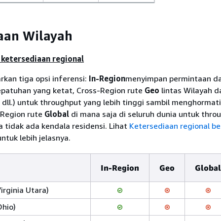
aan Wilayah
 ketersediaan regional
kan tiga opsi inferensi:
In-Region
menyimpan permintaan da
epatuhan yang ketat, Cross-Region rute
Geo
lintas Wilayah 
, dll.) untuk throughput yang lebih tinggi sambil menghormati
-Region rute
Global
di mana saja di seluruh dunia untuk thro
 tidak ada kendala residensi. Lihat
Ketersediaan regional b
tuk lebih jelasnya.
In-Region
Geo
Global
Virginia Utara)
Ohio)