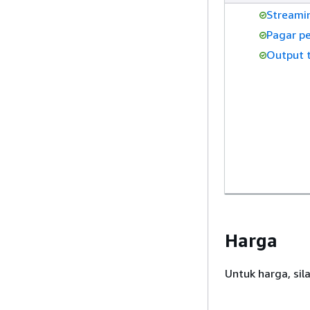
Streami
Pagar p
Output t
Harga
Untuk harga, si