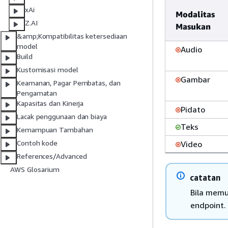
xAi
Modalitas
Z.AI
Masukan
&amp;Kompatibilitas ketersediaan
model
Audio
Build
Kustomisasi model
Gambar
Keamanan, Pagar Pembatas, dan
Pengamatan
Kapasitas dan Kinerja
Pidato
Lacak penggunaan dan biaya
Teks
Kemampuan Tambahan
Contoh kode
Video
References/Advanced
AWS Glosarium
catatan
Bila mem
endpoint.