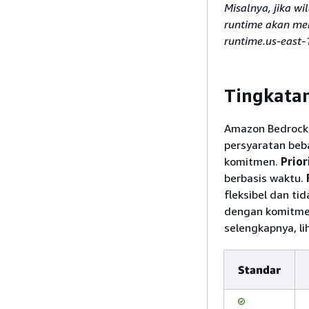
Misalnya, jika w
runtime akan men
runtime.us-east-
Tingkata
Amazon Bedrock 
persyaratan beb
komitmen.
Prior
berbasis waktu.
fleksibel dan ti
dengan komitmen
selengkapnya, li
Standar