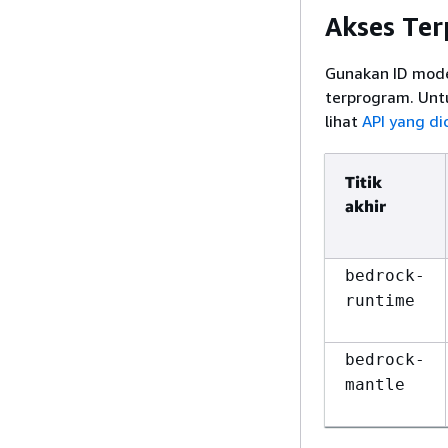
Akses Te
Gunakan ID model
terprogram. Untu
lihat
API yang d
Titik
akhir
bedrock-
runtime
bedrock-
mantle