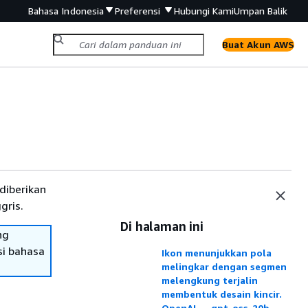
Bahasa Indonesia
Preferensi
Hubungi Kami
Umpan Balik
Buat Akun AWS
diberikan
gris.
Di halaman ini
ng
si bahasa
Ikon menunjukkan pola
melingkar dengan segmen
melengkung terjalin
membentuk desain kincir.
OpenAI — gpt-oss-20b