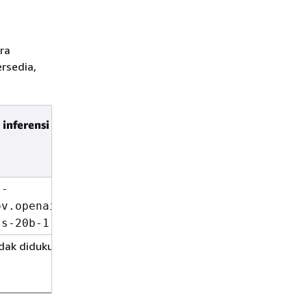
ra
ersedia,
 inferensi geo
ID
inferensi
global
Tidak
s-
didukung
ov.openai.gpt-
ss-20b-1:0
dak didukung
Tidak
didukung