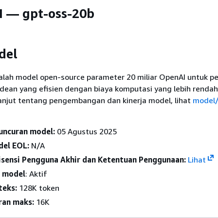
 — gpt-oss-20b
del
lah model open-source parameter 20 miliar OpenAI untuk 
dean yang efisien dengan biaya komputasi yang lebih rendah
lanjut tentang pengembangan dan kinerja model, lihat
model/
uncuran model:
05 Agustus 2025
del EOL:
N/A
Lisensi Pengguna Akhir dan Ketentuan Penggunaan:
Lihat
p model
: Aktif
teks:
128K token
ran maks:
16K