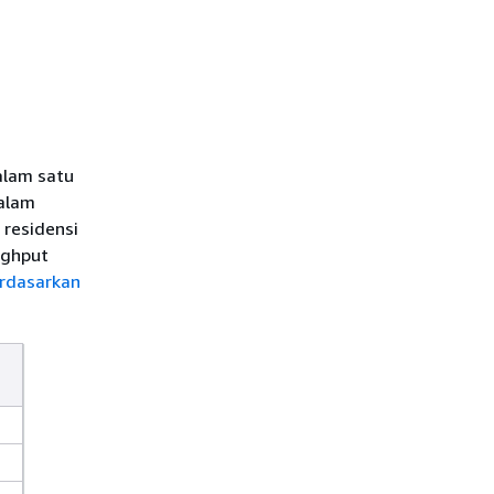
lam satu
dalam
 residensi
ughput
erdasarkan