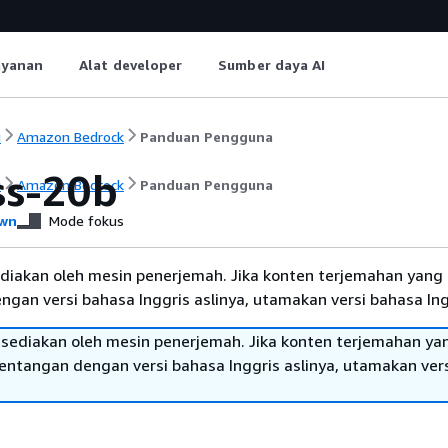
ayanan
Alat developer
Sumber daya AI
i
Amazon Bedrock
Panduan Pengguna
ss-20b
i
Amazon Bedrock
Panduan Pengguna
wn
Mode fokus
diakan oleh mesin penerjemah. Jika konten terjemahan yang 
gan versi bahasa Inggris aslinya, utamakan versi bahasa Ing
sediakan oleh mesin penerjemah. Jika konten terjemahan ya
tentangan dengan versi bahasa Inggris aslinya, utamakan ver