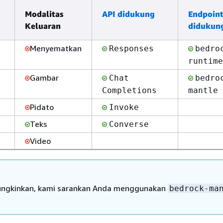
Modalitas
API didukung
Endpoin
Keluaran
didukun
Menyematkan
Responses
bedro
runtime
Gambar
Chat
bedro
Completions
mantle
Pidato
Invoke
Teks
Converse
Video
ungkinkan, kami sarankan Anda menggunakan
bedrock-ma