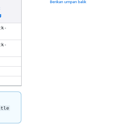
Berikan umpan balik
t
g
ck-
ck-
ntle