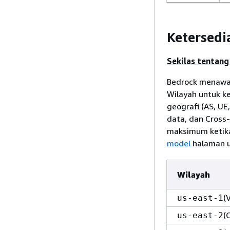
Ketersedi
Sekilas tentang
Bedrock menawar
Wilayah untuk k
geografi (AS, UE
data, dan Cross
maksimum ketika
model
halaman un
Wilayah
(
us-east-1
(
us-east-2