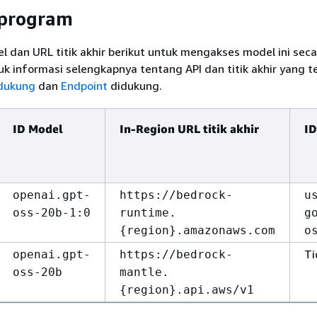
rprogram
 dan URL titik akhir berikut untuk mengakses model ini seca
k informasi selengkapnya tentang API dan titik akhir yang t
idukung
dan
Endpoint
didukung.
ID Model
In-Region URL titik akhir
ID
openai.gpt-
https://bedrock-
u
oss-20b-1:0
runtime.
g
{
region}.amazonaws.com
o
Ti
openai.gpt-
https://bedrock-
oss-20b
mantle.
{
region}.api.aws/v1