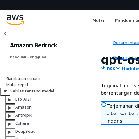
Mulai
Panduan l
Dokumentas
Amazon Bedrock
gpt-o
Dokumentas
Panduan Pengguna
RSS
Markdo
Gambaran umum
Mulai cepat
Terjemahan dise
Sekilas tentang model
bertentangan den
Lab AI21
Terjemahan di
Amazon
diberikan ber
Antropik
Inggris.
Cohere
DeepSeek