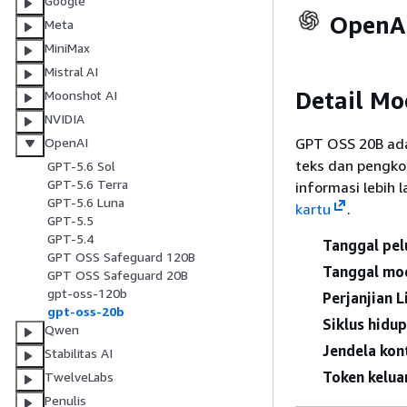
Google
OpenAI
Meta
MiniMax
Mistral AI
Detail Mo
Moonshot AI
NVIDIA
GPT OSS 20B ada
OpenAI
teks dan pengko
GPT-5.6 Sol
GPT-5.6 Terra
informasi lebih 
GPT-5.6 Luna
kartu
.
GPT-5.5
GPT-5.4
Tanggal pel
GPT OSS Safeguard 120B
Tanggal mo
GPT OSS Safeguard 20B
gpt-oss-120b
Perjanjian 
gpt-oss-20b
Siklus hidu
Qwen
Jendela kon
Stabilitas AI
Token kelua
TwelveLabs
Penulis