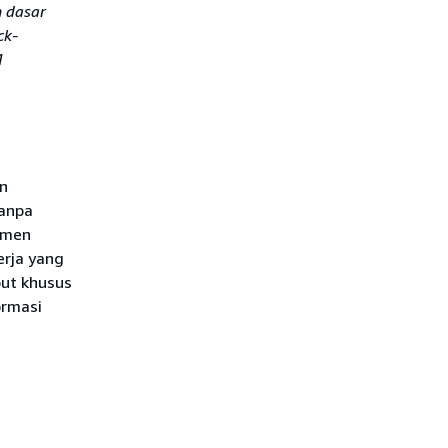
n dasar
ck-
1
n
tanpa
tmen
erja yang
ut khusus
ormasi