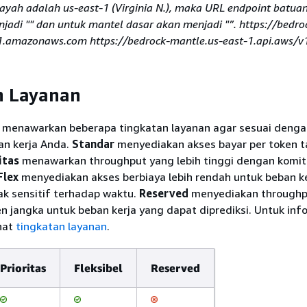
ilayah adalah us-east-1 (Virginia N.), maka URL endpoint batua
jadi "" dan untuk mantel dasar akan menjadi "”. https://bedro
1.amazonaws.com https://bedrock-mantle.us-east-1.api.aws/v
n Layanan
menawarkan beberapa tingkatan layanan agar sesuai denga
an kerja Anda.
Standar
menyediakan akses bayar per token 
itas
menawarkan throughput yang lebih tinggi dengan komi
Flex
menyediakan akses berbiaya lebih rendah untuk beban k
dak sensitif terhadap waktu.
Reserved
menyediakan throughp
 jangka untuk beban kerja yang dapat diprediksi. Untuk inf
hat
tingkatan layanan
.
Prioritas
Fleksibel
Reserved