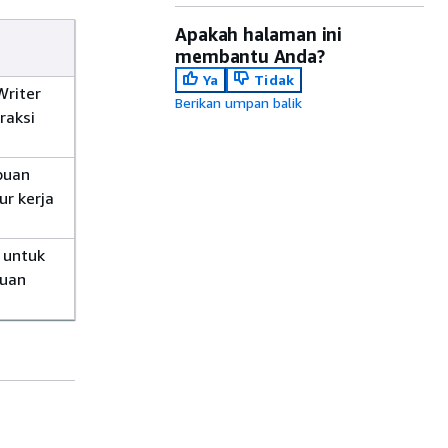
Apakah halaman ini
membantu Anda?
Ya
Tidak
Writer
Berikan umpan balik
raksi
puan
ur kerja
 untuk
huan