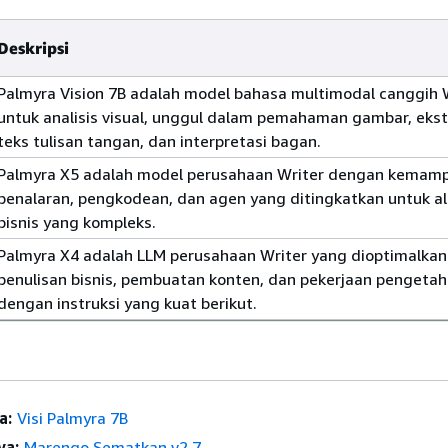
Deskripsi
Palmyra Vision 7B adalah model bahasa multimodal canggih 
untuk analisis visual, unggul dalam pemahaman gambar, ekst
teks tulisan tangan, dan interpretasi bagan.
Palmyra X5 adalah model perusahaan Writer dengan kemam
penalaran, pengkodean, dan agen yang ditingkatkan untuk al
bisnis yang kompleks.
Palmyra X4 adalah LLM perusahaan Writer yang dioptimalkan
penulisan bisnis, pembuatan konten, dan pekerjaan pengeta
dengan instruksi yang kuat berikut.
a:
Visi Palmyra 7B
ya:
Marengo Sematkan v2.7