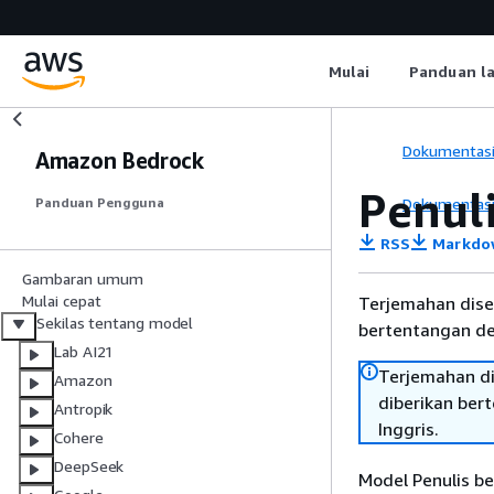
Mulai
Panduan l
Dokumentas
Amazon Bedrock
Penul
Dokumentas
Panduan Pengguna
RSS
Markdo
Gambaran umum
Mulai cepat
Terjemahan dise
Sekilas tentang model
bertentangan den
Lab AI21
Terjemahan di
Amazon
diberikan ber
Antropik
Inggris.
Cohere
DeepSeek
Model Penulis be