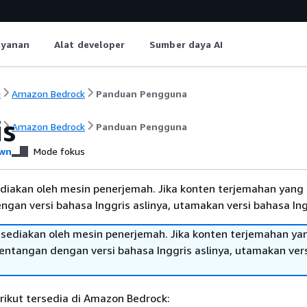
ayanan
Alat developer
Sumber daya AI
i
Amazon Bedrock
Panduan Pengguna
is
i
Amazon Bedrock
Panduan Pengguna
wn
Mode fokus
diakan oleh mesin penerjemah. Jika konten terjemahan yang 
gan versi bahasa Inggris aslinya, utamakan versi bahasa Ing
sediakan oleh mesin penerjemah. Jika konten terjemahan ya
tentangan dengan versi bahasa Inggris aslinya, utamakan ver
rikut tersedia di Amazon Bedrock: