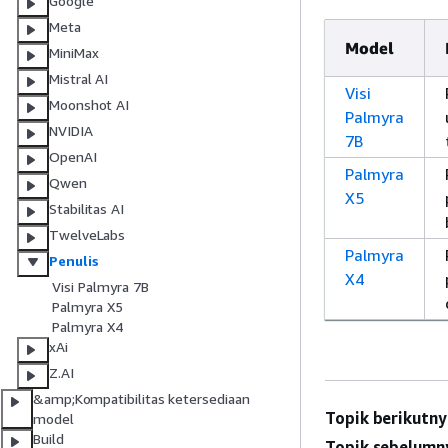
Google
Meta
Model
MiniMax
Mistral AI
Visi
Moonshot AI
Palmyra
NVIDIA
7B
OpenAI
Palmyra
Qwen
X5
Stabilitas AI
TwelveLabs
Palmyra
Penulis
X4
Visi Palmyra 7B
Palmyra X5
Palmyra X4
xAi
Z.AI
&amp;Kompatibilitas ketersediaan
Topik berikutny
model
Build
Topik sebelumn