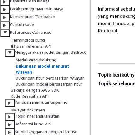
Kapasitas dan Kinerja
Informasi sebel
Lacak penggunaan dan biaya
yang mendukung 
Kemampuan Tambahan
memilih model 
Contoh kode
Regional.
References/Advanced
Terminologi kunci
Ikhtisar referensi API
Menggunakan model dengan Bedrock
Model yang didukung
Dukungan model menurut
Wilayah
Topik berikutny
Dukungan fitur berdasarkan Wilayah
Topik sebelumn
Dukungan model berdasarkan fitur
Bekerja dengan AWS SDK
Kode Kesalahan API
Panduan memulai terperinci
Riwayat dokumen
Topik inferensi lanjutan
Referensi kunci API
Kelola langganan dengan License