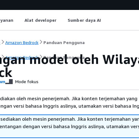
ayanan
Alat developer
Sumber daya AI
i
Amazon Bedrock
Panduan Pengguna
gan model oleh Wila
i
Amazon Bedrock
Panduan Pengguna
ck
wn
Mode fokus
diakan oleh mesin penerjemah. Jika konten terjemahan yang 
gan versi bahasa Inggris aslinya, utamakan versi bahasa Ing
sediakan oleh mesin penerjemah. Jika konten terjemahan ya
tentangan dengan versi bahasa Inggris aslinya, utamakan ver