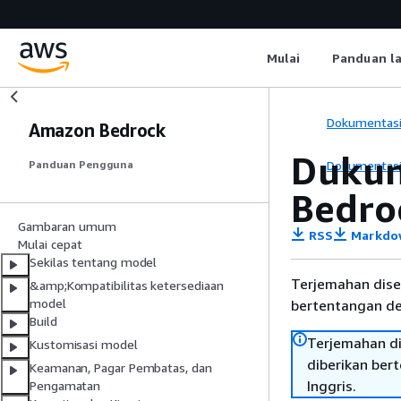
Mulai
Panduan l
Dokumentas
Amazon Bedrock
Dukun
Dokumentas
Panduan Pengguna
Bedro
Gambaran umum
RSS
Markdo
Mulai cepat
Sekilas tentang model
Terjemahan dise
&amp;Kompatibilitas ketersediaan
model
bertentangan den
Build
Terjemahan di
Kustomisasi model
diberikan ber
Keamanan, Pagar Pembatas, dan
Inggris.
Pengamatan