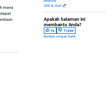
Bedrock
SDK & Alat
ah mana
 dapat
Apakah halaman ini
sediaan
membantu Anda?
Ya
Tidak
Berikan umpan balik