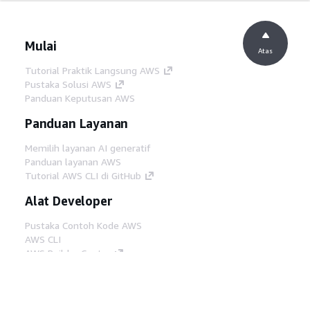
Mulai
Atas
Tutorial Praktik Langsung AWS
Pustaka Solusi AWS
Panduan Keputusan AWS
Panduan Layanan
Memilih layanan AI generatif
Panduan layanan AWS
Tutorial AWS CLI di GitHub
Alat Developer
Pustaka Contoh Kode AWS
AWS CLI
AWS Builder Center
Blog Alat Developer AWS
Tautan Bermanfaat