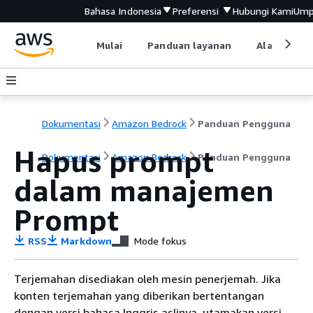
Bahasa Indonesia
Preferensi
Hubungi Kami
Ump
Mulai
Panduan layanan
Alat devel
Dokumentasi
Amazon Bedrock
Panduan Pengguna
Hapus prompt
Dokumentasi
Amazon Bedrock
Panduan Pengguna
dalam manajemen
Prompt
RSS
Markdown
Mode fokus
Terjemahan disediakan oleh mesin penerjemah. Jika
konten terjemahan yang diberikan bertentangan
dengan versi bahasa Inggris aslinya, utamakan versi