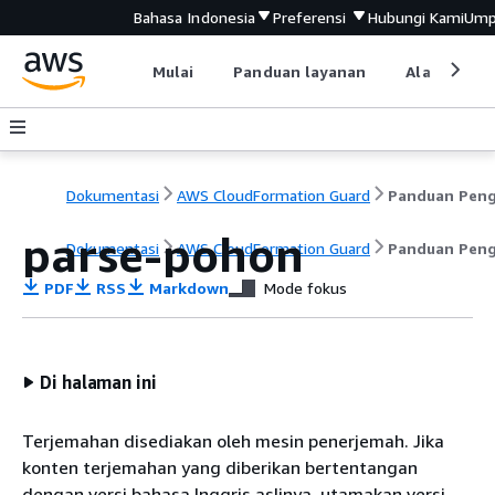
Bahasa Indonesia
Preferensi
Hubungi Kami
Ump
Mulai
Panduan layanan
Alat devel
Dokumentasi
AWS CloudFormation Guard
parse-pohon
Dokumentasi
AWS CloudFormation Guard
Panduan Pen
PDF
RSS
Markdown
Mode fokus
Di halaman ini
Terjemahan disediakan oleh mesin penerjemah. Jika
konten terjemahan yang diberikan bertentangan
dengan versi bahasa Inggris aslinya, utamakan versi