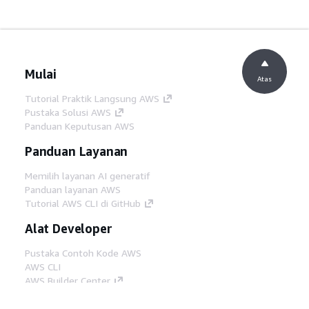
Mulai
Atas
Tutorial Praktik Langsung AWS
Pustaka Solusi AWS
Panduan Keputusan AWS
Panduan Layanan
Memilih layanan AI generatif
Panduan layanan AWS
Tutorial AWS CLI di GitHub
Alat Developer
Pustaka Contoh Kode AWS
AWS CLI
AWS Builder Center
Blog Alat Developer AWS