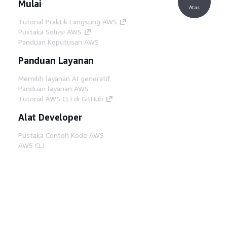
Mulai
Atas
Tutorial Praktik Langsung AWS
Pustaka Solusi AWS
Panduan Keputusan AWS
Panduan Layanan
Memilih layanan AI generatif
Panduan layanan AWS
Tutorial AWS CLI di GitHub
Alat Developer
Pustaka Contoh Kode AWS
AWS CLI
AWS Builder Center
Blog Alat Developer AWS
Tautan Bermanfaat
Unduh server MCP Dokumentasi AWS
Masuk ke Konsol AWS
AWS re:Post