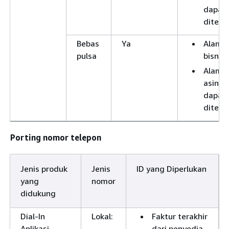
dapat
diteri
Bebas
Ya
Alama
pulsa
bisnis
Alama
asing
dapat
diteri
Porting nomor telepon
Jenis produk
Jenis
ID yang Diperlukan
yang
nomor
didukung
Dial-In
Lokal:
Faktur terakhir
Aplikasi
dari penyedia