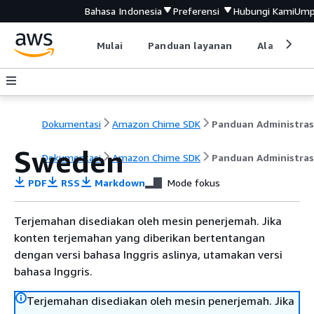
Bahasa Indonesia
Preferensi
Hubungi Kami
Ump
Mulai
Panduan layanan
Alat devel
Dokumentasi
Amazon Chime SDK
Panduan Administras
Sweden
Dokumentasi
Amazon Chime SDK
Panduan Administras
PDF
RSS
Markdown
Mode fokus
Terjemahan disediakan oleh mesin penerjemah. Jika
konten terjemahan yang diberikan bertentangan
dengan versi bahasa Inggris aslinya, utamakan versi
bahasa Inggris.
Terjemahan disediakan oleh mesin penerjemah. Jika