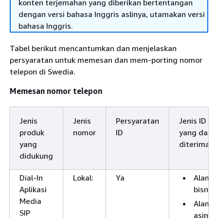
konten terjemahan yang diberikan bertentangan
dengan versi bahasa Inggris aslinya, utamakan versi
bahasa Inggris.
Tabel berikut mencantumkan dan menjelaskan
persyaratan untuk memesan dan mem-porting nomor
telepon di Swedia.
Memesan nomor telepon
Jenis
Jenis
Persyaratan
Jenis ID
produk
nomor
ID
yang dapa
yang
diterima
didukung
Dial-In
Lokal:
Ya
Alama
Aplikasi
bisnis
Media
Alama
SIP
asing