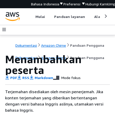
Bahasa Indonesia
Preferensi
Hubungi Kami
Ump
Mulai
Panduan layanan
Alat devel
Dokumentasi
Amazon Chime
Panduan Pengguna
Menambahkan
Dokumentasi
Amazon Chime
Panduan Pengguna
peserta
PDF
RSS
Markdown
Mode fokus
Terjemahan disediakan oleh mesin penerjemah. Jika
konten terjemahan yang diberikan bertentangan
dengan versi bahasa Inggris aslinya, utamakan versi
bahasa Inggris.