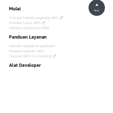
Mulai
Atas
Tutorial Praktik Langsung AWS
Pustaka Solusi AWS
Panduan Keputusan AWS
Panduan Layanan
Memilih layanan AI generatif
Panduan layanan AWS
Tutorial AWS CLI di GitHub
Alat Developer
Pustaka Contoh Kode AWS
AWS CLI
AWS Builder Center
Blog Alat Developer AWS
Tautan Bermanfaat
Unduh server MCP Dokumentasi AWS
Masuk ke Konsol AWS