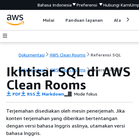
Bahasa Indonesia
Preferensi
Hubungi Kami
Ump
Mulai
Panduan layanan
Alat devel
Dokumentasi
AWS Clean Rooms
Referensi SQL
Ikhtisar SQL di AWS
Dokumentasi
AWS Clean Rooms
Referensi SQL
Clean Rooms
PDF
RSS
Markdown
Mode fokus
Terjemahan disediakan oleh mesin penerjemah. Jika
konten terjemahan yang diberikan bertentangan
dengan versi bahasa Inggris aslinya, utamakan versi
bahasa Inggris.