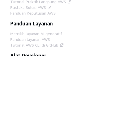
Tutorial Praktik Langsung AWS
Pustaka Solusi AWS
Panduan Keputusan AWS
Panduan Layanan
Memilih layanan AI generatif
Panduan layanan AWS
Tutorial AWS CLI di GitHub
Alat Developer
Pustaka Contoh Kode AWS
AWS CLI
AWS Builder Center
Blog Alat Developer AWS
Tautan Bermanfaat
Unduh server MCP Dokumentasi AWS
Masuk ke Konsol AWS
AWS re:Post