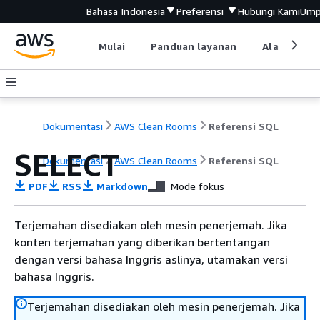
Bahasa Indonesia
Preferensi
Hubungi Kami
Ump
Mulai
Panduan layanan
Alat devel
Dokumentasi
AWS Clean Rooms
Referensi SQL
SELECT
Dokumentasi
AWS Clean Rooms
Referensi SQL
PDF
RSS
Markdown
Mode fokus
Terjemahan disediakan oleh mesin penerjemah. Jika
konten terjemahan yang diberikan bertentangan
dengan versi bahasa Inggris aslinya, utamakan versi
bahasa Inggris.
Terjemahan disediakan oleh mesin penerjemah. Jika