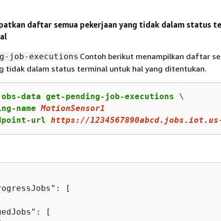
atkan daftar semua pekerjaan yang tidak dalam status t
al
Contoh berikut menampilkan daftar s
g-job-executions
g tidak dalam status terminal untuk hal yang ditentukan.
jobs-data get-pending-job-executions \

ing-name 
MotionSensor1
dpoint-url 
https
://
1234567890
abcd.jobs.iot.us
ogressJobs": [

edJobs": [
