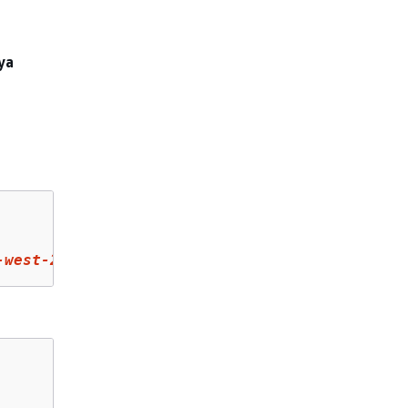
ya
n
-west-
2
.amazonaws.com