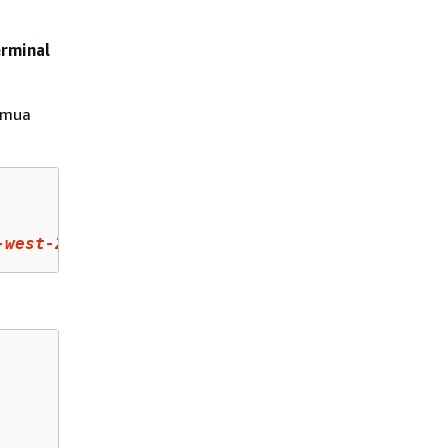
erminal
emua
-west-
2
.amazonaws.com