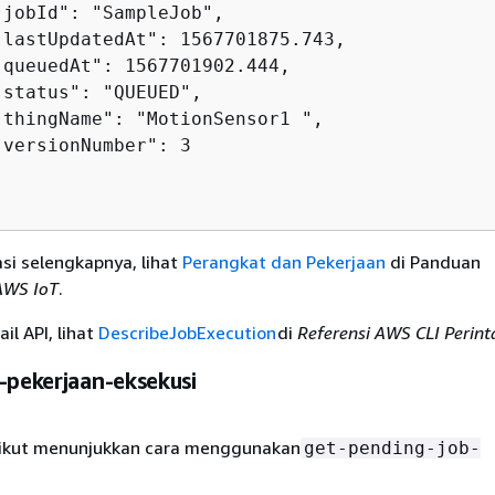
jobId": "SampleJob",

"lastUpdatedAt": 1567701875.743,

"queuedAt": 1567701902.444,

status": "QUEUED",

"thingName": "MotionSensor1 ",

versionNumber": 3

si selengkapnya, lihat
Perangkat dan Pekerjaan
di Panduan
AWS IoT
.
il API, lihat
DescribeJobExecution
di
Referensi AWS CLI Perint
-pekerjaan-eksekusi
rikut menunjukkan cara menggunakan
get-pending-job-