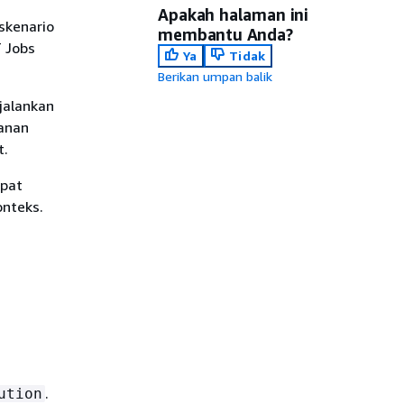
Apakah halaman ini
skenario
membantu Anda?
 Jobs
Ya
Tidak
Berikan umpan balik
jalankan
anan
t.
apat
nteks.
.
ution