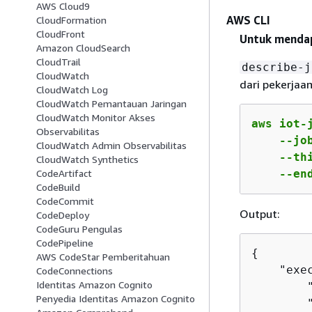
AWS Cloud9
AWS CLI
CloudFormation
CloudFront
Untuk mendap
Amazon CloudSearch
CloudTrail
describe-j
CloudWatch
dari pekerjaa
CloudWatch Log
CloudWatch Pemantauan Jaringan
CloudWatch Monitor Akses
aws iot-
Observabilitas
    --jo
CloudWatch Admin Observabilitas
    --th
CloudWatch Synthetics
    --en
CodeArtifact
CodeBuild
CodeCommit
Output:
CodeDeploy
CodeGuru Pengulas
CodePipeline
{
AWS CodeStar Pemberitahuan
    "exe
CodeConnections
Identitas Amazon Cognito
        
Penyedia Identitas Amazon Cognito
        