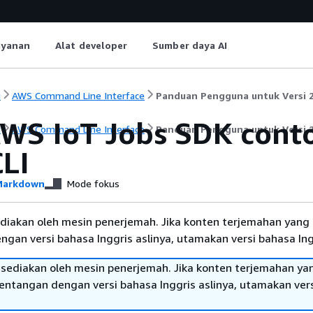
ayanan
Alat developer
Sumber daya AI
i
AWS Command Line Interface
Panduan Pengguna untuk Versi 
 AWS IoT Jobs SDK co
i
AWS Command Line Interface
Panduan Pengguna untuk Versi 
LI
arkdown
Mode fokus
diakan oleh mesin penerjemah. Jika konten terjemahan yang 
gan versi bahasa Inggris aslinya, utamakan versi bahasa Ing
sediakan oleh mesin penerjemah. Jika konten terjemahan ya
tentangan dengan versi bahasa Inggris aslinya, utamakan ver