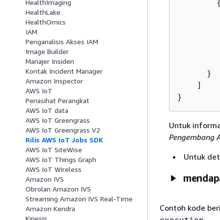
HealthImaging
HealthLake
        
HealthOmics
        
IAM
        
Penganalisis Akses IAM
        
Image Builder
         
Manajer Insiden
Kontak Incident Manager
      }

Amazon Inspector
    ]

AWS IoT
}
Penasihat Perangkat
AWS IoT data
AWS IoT Greengrass
Untuk informa
AWS IoT Greengrass V2
Pengembang 
Rilis AWS IoT Jobs SDK
AWS IoT SiteWise
Untuk deta
AWS IoT Things Graph
AWS IoT Wireless
mendapa
Amazon IVS
Obrolan Amazon IVS
Streaming Amazon IVS Real-Time
Contoh kode be
Amazon Kendra
Kinesis
.