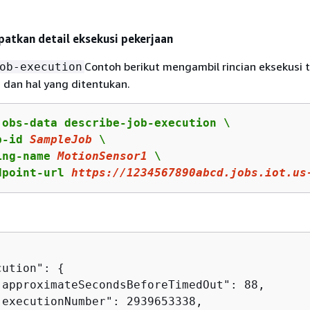
atkan detail eksekusi pekerjaan
Contoh berikut mengambil rincian eksekusi 
ob-execution
n dan hal yang ditentukan.
jobs-data describe-job-execution \

b-id 
SampleJob
 \

ing-name 
MotionSensor1
 \

dpoint-url 
https
://
1234567890
abcd.jobs.iot.us
cution": 
{
"approximateSecondsBeforeTimedOut": 88,

"executionNumber": 2939653338,
