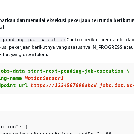
atkan dan memulai eksekusi pekerjaan tertunda berikutn
al
Contoh berikut mengambil da
-pending-job-execution
usi pekerjaan berikutnya yang statusnya IN_PROGRESS atau
 hal yang ditentukan.
jobs-data start-next-pending-job-execution \

ing-name 
MotionSensor1
dpoint-url 
https
://
1234567890
abcd.jobs.iot.us
cution": 
{
"approximateSecondsBeforeTimedOut": 88,
