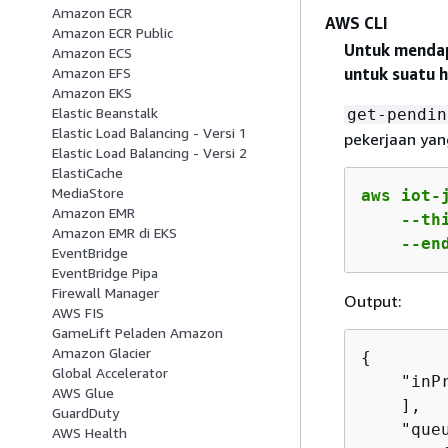
Amazon ECR
AWS CLI
Amazon ECR Public
Untuk mendap
Amazon ECS
untuk suatu h
Amazon EFS
Amazon EKS
Elastic Beanstalk
get-pendin
Elastic Load Balancing - Versi 1
pekerjaan yan
Elastic Load Balancing - Versi 2
ElastiCache
MediaStore
aws iot-
Amazon EMR
    --th
Amazon EMR di EKS
    --en
EventBridge
EventBridge Pipa
Firewall Manager
Output:
AWS FIS
GameLift Peladen Amazon
Amazon Glacier
{
Global Accelerator
    "inPr
AWS Glue
    ],

GuardDuty
    "queu
AWS Health