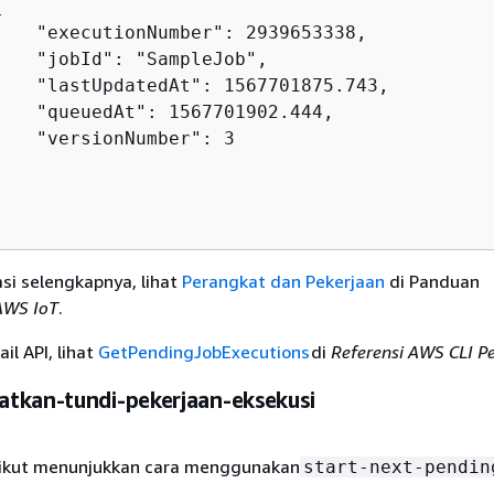
{
    "executionNumber": 2939653338,

    "jobId": "SampleJob",

    "lastUpdatedAt": 1567701875.743,

    "queuedAt": 1567701902.444,

   "versionNumber": 3

si selengkapnya, lihat
Perangkat dan Pekerjaan
di Panduan
AWS IoT
.
il API, lihat
GetPendingJobExecutions
di
Referensi AWS CLI P
tkan-tundi-pekerjaan-eksekusi
rikut menunjukkan cara menggunakan
start-next-pendin