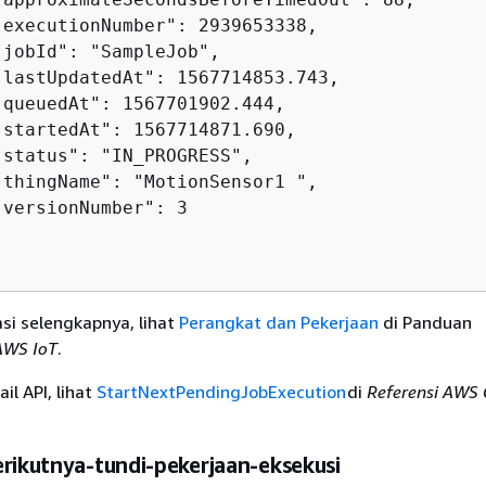
"executionNumber": 2939653338,

jobId": "SampleJob",

"lastUpdatedAt": 1567714853.743,

"queuedAt": 1567701902.444,

"startedAt": 1567714871.690,

"status": "IN_PROGRESS",

"thingName": "MotionSensor1 ",

versionNumber": 3

si selengkapnya, lihat
Perangkat dan Pekerjaan
di Panduan
AWS IoT
.
il API, lihat
StartNextPendingJobExecution
di
Referensi AWS 
erikutnya-tundi-pekerjaan-eksekusi