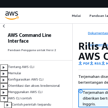
Mulai
Panduan l
Dokumentas
AWS Command Line
Interface
Rilis
Dokumentas
Panduan Pengguna untuk Versi 2
AWS C
PDF
RSS
M
Tentang AWS CLI
Memulai
Terjemahan dise
Konfigurasikan AWS CLI
bertentangan den
Otentikasi dan akses kredensional
Menggunakan AWS CLI
Terjemahan di
diberikan ber
AWS CLI contoh
Inggris.
Contoh perintah terpandu