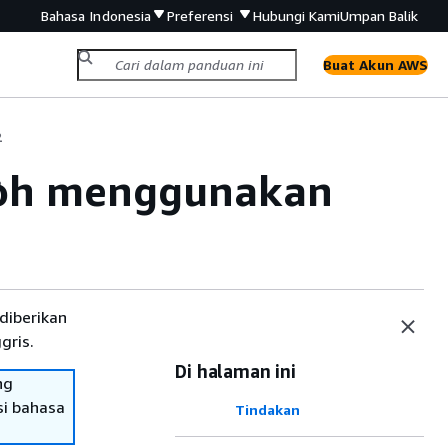
Bahasa Indonesia
Preferensi
Hubungi Kami
Umpan Balik
Buat Akun AWS
2
ntoh menggunakan
2
diberikan
gris.
Di halaman ini
ng
si bahasa
Tindakan