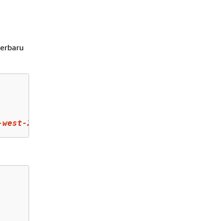
terbaru
-west-
2
.amazonaws.com