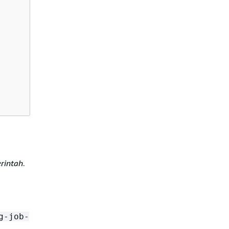
erintah
.
g-job-