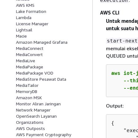
execution
AWS KMS
Lake Formation
AWS CLI
Lambda
Untuk mendap
License Manager
untuk suatu h
Lightsail
Macie
start-next
Amazon Managed Grafana
memulai eksek
MediaConnect
MediaConvert
QUEUED untuk
MediaLive
MediaPackage
aws iot-
MediaPackage VOD
MediaStore Pesawat Data
    --th
MediaTailor
    --en
MemoryDB
Amazon MSK
Monitor Aliran Jaringan
Output:
Network Manager
OpenSearch Layanan
Organizations
{
AWS Outposts
    "exe
AWS Payment Cryptography
        