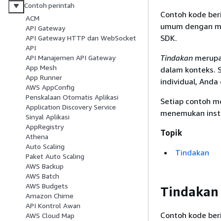
Contoh perintah
Contoh kode ber
ACM
umum dengan me
API Gateway
SDK.
API Gateway HTTP dan WebSocket
API
Tindakan
merupak
API Manajemen API Gateway
App Mesh
dalam konteks. 
App Runner
individual, Anda
AWS AppConfig
Penskalaan Otomatis Aplikasi
Setiap contoh m
Application Discovery Service
menemukan instr
Sinyal Aplikasi
AppRegistry
Topik
Athena
Auto Scaling
Tindakan
Paket Auto Scaling
AWS Backup
AWS Batch
AWS Budgets
Tindakan
Amazon Chime
API Kontrol Awan
Contoh kode be
AWS Cloud Map