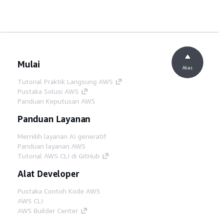
Mulai
Atas
Tutorial Praktik Langsung AWS
Pustaka Solusi AWS
Panduan Keputusan AWS
Panduan Layanan
Memilih layanan AI generatif
Panduan layanan AWS
Tutorial AWS CLI di GitHub
Alat Developer
Pustaka Contoh Kode AWS
AWS CLI
AWS Builder Center