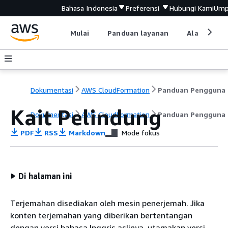
Bahasa Indonesia
Preferensi
Hubungi Kami
Ump
Mulai
Panduan layanan
Alat devel
Dokumentasi
AWS CloudFormation
P
Kait Pelindung
Dokumentasi
AWS CloudFormation
Panduan Pengguna
PDF
RSS
Markdown
Mode fokus
Di halaman ini
Terjemahan disediakan oleh mesin penerjemah. Jika
konten terjemahan yang diberikan bertentangan
dengan versi bahasa Inggris aslinya, utamakan versi