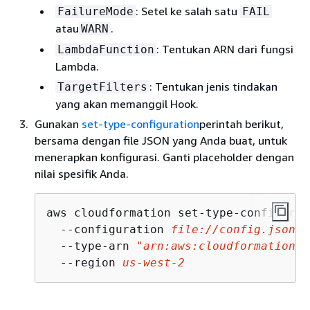
: Setel ke salah satu
FailureMode
FAIL
atau
.
WARN
: Tentukan ARN dari fungsi
LambdaFunction
Lambda.
: Tentukan jenis tindakan
TargetFilters
yang akan memanggil Hook.
Gunakan
set-type-configuration
perintah berikut,
bersama dengan file JSON yang Anda buat, untuk
menerapkan konfigurasi. Ganti placeholder dengan
nilai spesifik Anda.
aws cloudformation set-type-configurat
  --configuration 
file://config.json
 \

  --type-arn 
"arn:aws:cloudformation:u
  --region 
us-west-2