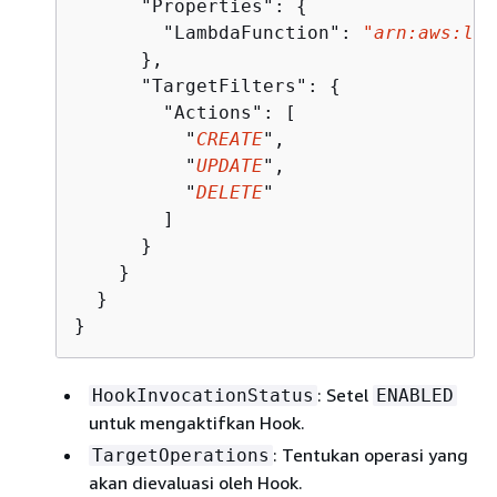
      "Properties": 
{
        "LambdaFunction": 
"arn:aws:lam
      },

      "TargetFilters": 
{
        "Actions": [

          "
CREATE
",

          "
UPDATE
",

          "
DELETE
"

        ]

      }

    }

  }

}
: Setel
HookInvocationStatus
ENABLED
untuk mengaktifkan Hook.
: Tentukan operasi yang
TargetOperations
akan dievaluasi oleh Hook.