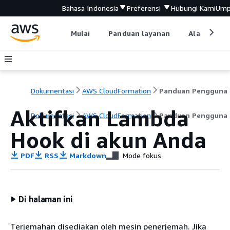
Bahasa Indonesia
Preferensi
Hubungi Kami
Ump
Mulai
Panduan layanan
Alat devel
Dokumentasi
AWS CloudFormation
P
Aktifkan Lambda
Dokumentasi
AWS CloudFormation
Panduan Pengguna
Hook di akun Anda
PDF
RSS
Markdown
Mode fokus
Di halaman ini
Terjemahan disediakan oleh mesin penerjemah. Jika