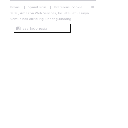
Privasi
Syarat situs
Preferensi cookie
©
2026, Amazon Web Services, Inc. atau afiliasinya.
Semua hak dilindungi undang-undang.
Bahasa Indonesia