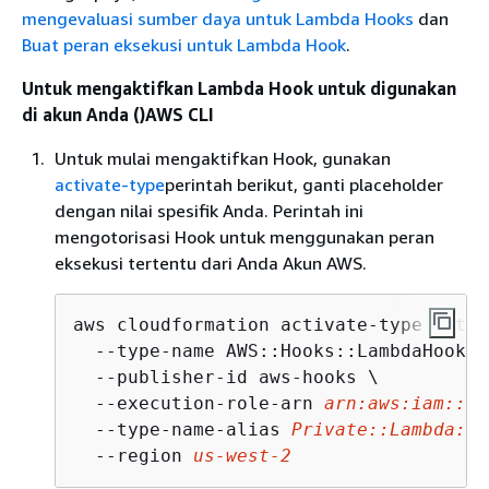
mengevaluasi sumber daya untuk Lambda Hooks
dan
Buat peran eksekusi untuk Lambda Hook
.
Untuk mengaktifkan Lambda Hook untuk digunakan
di akun Anda ()AWS CLI
Untuk mulai mengaktifkan Hook, gunakan
activate-type
perintah berikut, ganti placeholder
dengan nilai spesifik Anda. Perintah ini
mengotorisasi Hook untuk menggunakan peran
eksekusi tertentu dari Anda Akun AWS.
aws cloudformation activate-type --typ
  --type-name AWS::Hooks::LambdaHook \

  --publisher-id aws-hooks \

  --execution-role-arn 
arn:aws:iam::12
  --type-name-alias 
Private::Lambda::M
  --region 
us-west-2