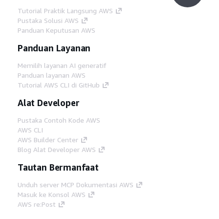
Tutorial Praktik Langsung AWS
Pustaka Solusi AWS
Panduan Keputusan AWS
Panduan Layanan
Memilih layanan AI generatif
Panduan layanan AWS
Tutorial AWS CLI di GitHub
Alat Developer
Pustaka Contoh Kode AWS
AWS CLI
AWS Builder Center
Blog Alat Developer AWS
Tautan Bermanfaat
Unduh server MCP Dokumentasi AWS
Masuk ke Konsol AWS
AWS re:Post