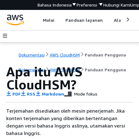
Bahasa Indonesia
Preferensi
Hubungi Kami
Ump
Mulai
Panduan layanan
Alat devel
Dokumentasi
AWS CloudHSM
Panduan Pengguna
Apa itu AWS
Dokumentasi
AWS CloudHSM
Panduan Pengguna
CloudHSM?
PDF
RSS
Markdown
Mode fokus
Terjemahan disediakan oleh mesin penerjemah. Jika
konten terjemahan yang diberikan bertentangan
dengan versi bahasa Inggris aslinya, utamakan versi
bahasa Inggris.