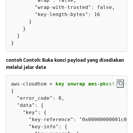
        "wrap": false,

        "wrap-with-trusted": false,

        "key-length-bytes": 16

      }

    }

  }

}
contoh Contoh: Buka kunci payload yang disediakan
melalui jalur data
aws-cloudhsm > 
key unwrap aes-pkcs5-pad -
{
  "error_code": 0,

  "data": 
{
    "key": 
{
      "key-reference": "0x00000000001c08e3
      "key-info": 
{