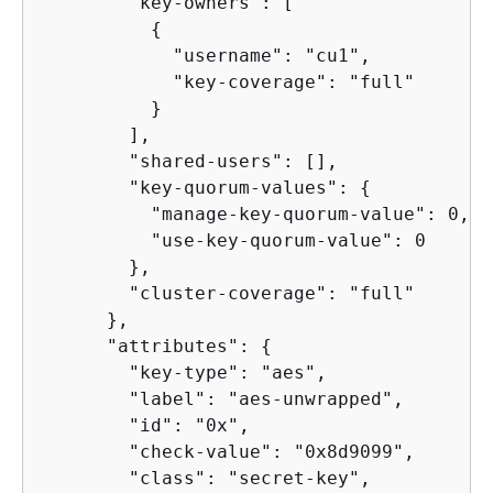
        "key-owners": [

{
            "username": "cu1",

            "key-coverage": "full"

          }

        ],

        "shared-users": [],

        "key-quorum-values": 
{
          "manage-key-quorum-value": 0,

          "use-key-quorum-value": 0

        },

        "cluster-coverage": "full"

      },

      "attributes": 
{
        "key-type": "aes",

        "label": "aes-unwrapped",

        "id": "0x",

        "check-value": "0x8d9099",

        "class": "secret-key",
