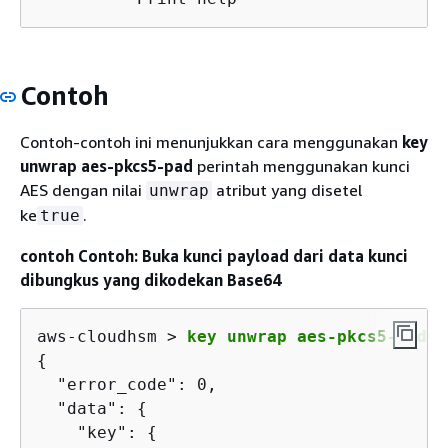
Contoh
Contoh-contoh ini menunjukkan cara menggunakan
key
unwrap aes-pkcs5-pad
perintah menggunakan kunci
AES dengan nilai
atribut yang disetel
unwrap
ke
.
true
contoh Contoh: Buka kunci payload dari data kunci
dibungkus yang dikodekan Base64
aws-cloudhsm > 
key unwrap aes-pkcs5-pad -
{
  "error_code": 0,

  "data": 
{
    "key": 
{