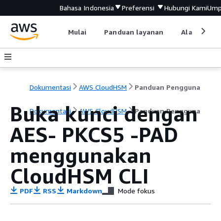
Bahasa Indonesia
Preferensi
Hubungi Kami
Ump
Mulai
Panduan layanan
Alat devel
Dokumentasi
AWS CloudHSM
Panduan Pengguna
Buka kunci dengan
Dokumentasi
AWS CloudHSM
Panduan Pengguna
AES- PKCS5 -PAD
menggunakan
CloudHSM CLI
PDF
RSS
Markdown
Mode fokus