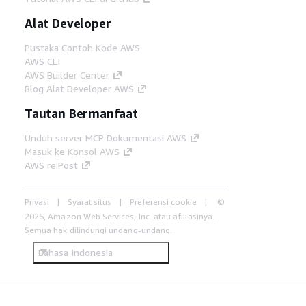
Alat Developer
Pustaka Contoh Kode AWS
AWS CLI
AWS Builder Center
Blog Alat Developer AWS
Tautan Bermanfaat
Unduh server MCP Dokumentasi AWS
Masuk ke Konsol AWS
AWS re:Post
Privasi
Syarat situs
Preferensi cookie
©
2026, Amazon Web Services, Inc. atau afiliasinya.
Semua hak dilindungi undang-undang.
Bahasa Indonesia