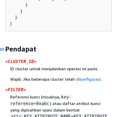
      }

    }

  }

}
Pendapat
<CLUSTER_ID>
ID cluster untuk menjalankan operasi ini pada.
Wajib: Jika beberapa cluster telah
dikonfigurasi
.
<FILTER>
Referensi kunci (misalnya,
key-
) atau daftar atribut kunci
reference=0xabc
yang dipisahkan spasi dalam bentuk
attr.KEY_ATTRIBUTE_NAME=KEY_ATTRIBUTE