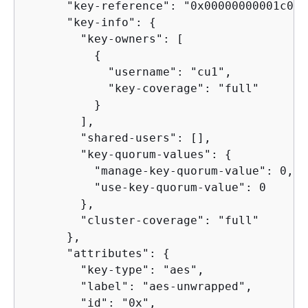
      "key-reference": "0x00000000001c08e3
      "key-info": 
{
        "key-owners": [

{
            "username": "cu1",

            "key-coverage": "full"

          }

        ],

        "shared-users": [],

        "key-quorum-values": 
{
          "manage-key-quorum-value": 0,

          "use-key-quorum-value": 0

        },

        "cluster-coverage": "full"

      },

      "attributes": 
{
        "key-type": "aes",

        "label": "aes-unwrapped",

        "id": "0x",
