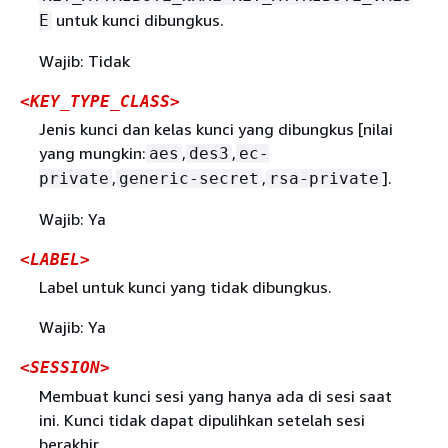
untuk kunci dibungkus.
E
Wajib: Tidak
<KEY_TYPE_CLASS>
Jenis kunci dan kelas kunci yang dibungkus [nilai
yang mungkin:
,
,
aes
des3
ec-
,
,
].
private
generic-secret
rsa-private
Wajib: Ya
<LABEL>
Label untuk kunci yang tidak dibungkus.
Wajib: Ya
<SESSION>
Membuat kunci sesi yang hanya ada di sesi saat
ini. Kunci tidak dapat dipulihkan setelah sesi
berakhir.