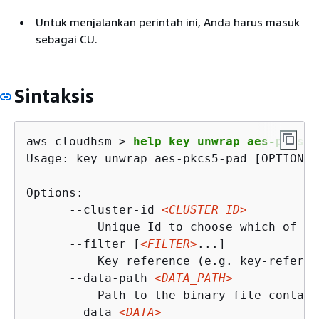
Untuk menjalankan perintah ini, Anda harus masuk
sebagai CU.
Sintaksis
aws-cloudhsm > 
help key unwrap aes-pkcs5-
Usage: key unwrap aes-pkcs5-pad [OPTIONS]
Options:

      --cluster-id 
<CLUSTER_ID>
          Unique Id to choose which of th
      --filter [
<FILTER>
...]

          Key reference (e.g. key-referen
      --data-path 
<DATA_PATH>
          Path to the binary file contain
      --data 
<DATA>