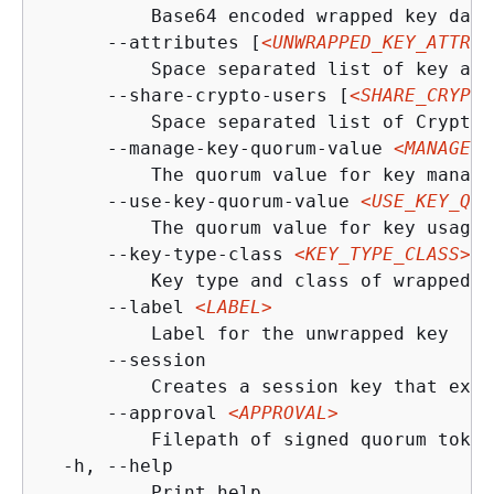
          Base64 encoded wrapped key data

      --attributes [
<UNWRAPPED_KEY_ATTRIB
          Space separated list of key att
      --share-crypto-users [
<SHARE_CRYPTO
          Space separated list of Crypto 
      --manage-key-quorum-value 
<MANAGE_K
          The quorum value for key manage
      --use-key-quorum-value 
<USE_KEY_QUO
          The quorum value for key usage 
      --key-type-class 
<KEY_TYPE_CLASS>
          Key type and class of wrapped k
      --label 
<LABEL>
          Label for the unwrapped key

      --session

          Creates a session key that exis
      --approval 
<APPROVAL>
          Filepath of signed quorum token
  -h, --help

          Print help